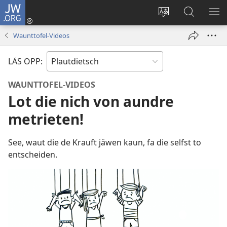
JW.ORG
Aunmalden
(opens
Sproak
En
ME
new
fa
JW.ORG
WI
Waunttofel-Videos
window)
dise
sieekjen
Sied
LÄS OPP:
endren
WAUNTTOFEL-VIDEOS
Lot die nich von aundre
metrieten!
See, waut die de Krauft jäwen kaun, fa die selfst to
entscheiden.