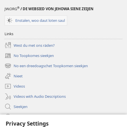
®
JW.ORG
/ DE WEBSIED VON JEHOWA SIENE ZEIJEN
Enstalen, woo daut loten saul
Links
West du met ons räden?
No Toopkomes sieekjen
(opens
new
No een dreedoagschet Toopkomen sieekjen
(opens
window)
new
Nieet
window)
Videos
Videos with Audio Descriptions
Sieekjen
Help
Privacy Settings