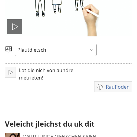
Video
spälen
Sproak
utwälen
Lot die nich von aundre
Aufspälen
metrieten!
Raufloden
Video
recordings
download
options
Veleicht jleichst du uk dit
WAUT JUNGE MENSCHEN SAJEN