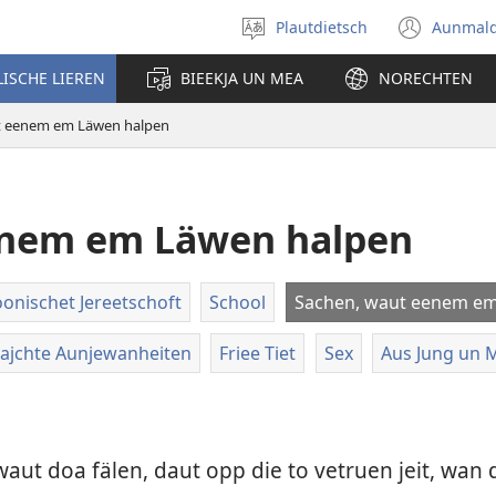
Plautdietsch
Aunmal
Wäl
(ope
eene
new
LISCHE LIEREN
BIEEKJA UN MEA
NORECHTEN
Sproak
wind
ut
t eenem em Läwen halpen
enem em Läwen halpen
oonischet Jereetschoft
School
Sachen, waut eenem em
lajchte Aunjewanheiten
Friee Tiet
Sex
Aus Jung un M
aut doa fälen, daut opp die to vetruen jeit, wan 