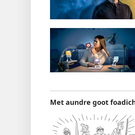
Met aundre goot foadic