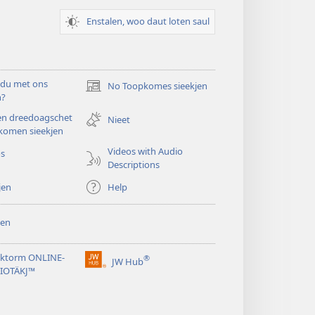
Enstalen, woo daut loten saul
 du met ons
No Toopkomes sieekjen
(opens
n?
new
en dreedoagschet
window)
Nieet
komen sieekjen
Videos with Audio
os
Descriptions
jen
Help
en
ktorm ONLINE-
®
JW Hub
(opens
LIOTÄKJ™
new
window)