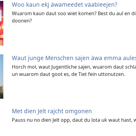
Woo kaun ekj äwameedet väabieejen?
Wuarom kaun daut soo wiet komen? Best du aul en dis
doonen?
Waut junge Menschen sajen äwa emma aul
Horch mol, waut Jugentliche sajen, wuarom daut sch
un wuarom daut goot es, de Tiet fein uttonutzen.
Met dien Jelt rajcht omgonen
Pauss nu no dien Jelt opp, daut du lota uk waut hast, w