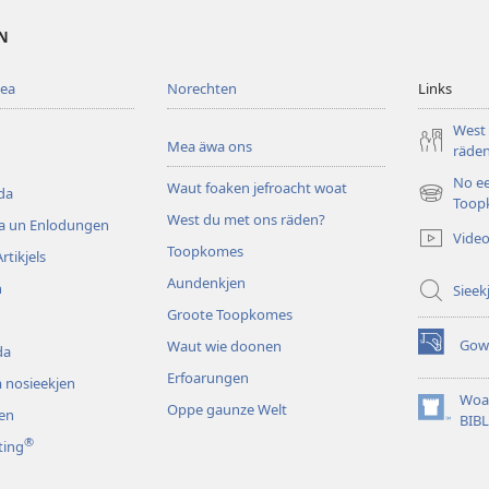
EN
mea
Norechten
Links
West
Mea äwa ons
räde
No e
Waut foaken jefroacht woat
da
(opens
Toop
West du met ons räden?
new
da un Enlodungen
Vide
window)
Toopkomes
rtikjels
Aundenkjen
n
Sieek
Groote Toopkomes
Gow
Waut wie doonen
da
(opens
new
Erfoarungen
 nosieekjen
window)
Woa
Oppe gaunze Welt
en
(opens
BIB
new
®
ting
window)