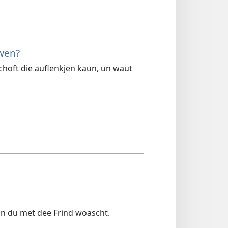
ewen?
schoft die auflenkjen kaun, un waut
wan du met dee Frind woascht.