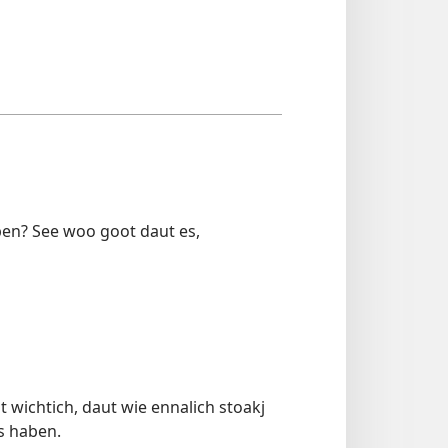
ben? See woo goot daut es,
 wichtich, daut wie ennalich stoakj
s haben.