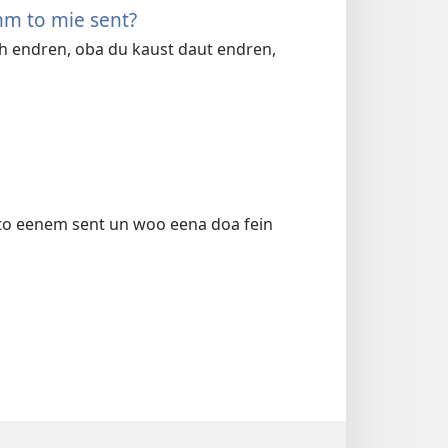
m to mie sent?
ch endren, oba du kaust daut endren,
to eenem sent un woo eena doa fein