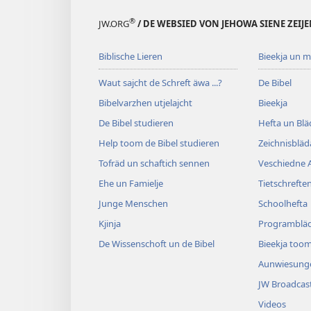
®
JW.ORG
/ DE WEBSIED VON JEHOWA SIENE ZEIJ
Biblische Lieren
Bieekja un 
Waut sajcht de Schreft äwa ...?
De Bibel
Bibelvarzhen utjelajcht
Bieekja
De Bibel studieren
Hefta un Blä
Help toom de Bibel studieren
Zeichnisblä
Tofräd un schaftich sennen
Veschiedne A
Ehe un Famielje
Tietschrefte
Junge Menschen
Schoolhefta
Kjinja
Programblä
De Wissenschoft un de Bibel
Bieekja toom
Aunwiesung
JW Broadcas
Videos