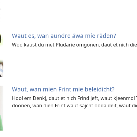
Waut es, wan aundre äwa mie räden?
Woo kaust du met Pludarie omgonen, daut et nich di
Waut, wan mien Frint mie beleidicht?
Hool em Denkj, daut et nich Frind jeft, waut kjeenmo
doonen, wan dien Frint waut sajcht ooda deit, waut di