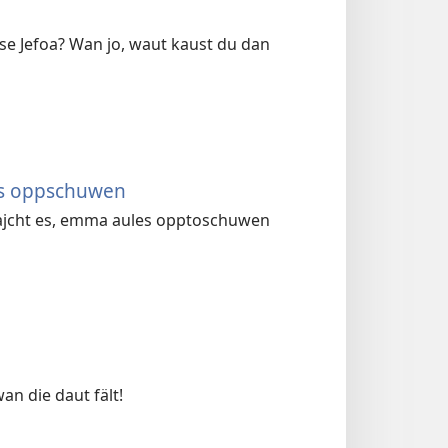
e Jefoa? Wan jo, waut kaust du dan
es oppschuwen
lajcht es, emma aules opptoschuwen
an die daut fält!