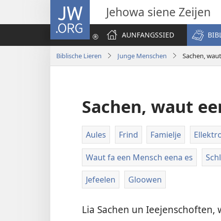
JW.ORG
Jehowa siene Zeijen
AUNFANGSSIED
BIB
Biblische Lieren
Junge Menschen
Sachen, wau
Sachen, waut e
Aules
Frind
Famielje
Ellektr
Waut fa een Mensch eena es
Sch
Jefeelen
Gloowen
Lia Sachen un Ieejenschoften, w