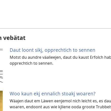
 vebätat
Daut loont sikj, opprechtich to sennen
Motst du aundre väalieejen, daut du kaust Erfolch ha
opprechtich to sennen.
Woo kaun ekj ennalich stoakj woaren?
Wäajen daut em Läwen eenjemol nich leicht es, es daut
woaren, endoont aus wie kjliene ooda groote Trubbel