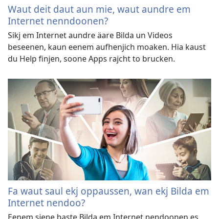
Waut deit daut aun mie, waut aundre em
Internet nenndoonen?
Sikj em Internet aundre äare Bilda un Videos
beseenen, kaun eenem aufhenjich moaken. Hia kaust
du Help finjen, soone Apps rajcht to brucken.
Fa waut saul ekj oppaussen, wan ekj Bilda em
Internet nendoo?
Eenem siene baste Bilda em Internet nendoonen es