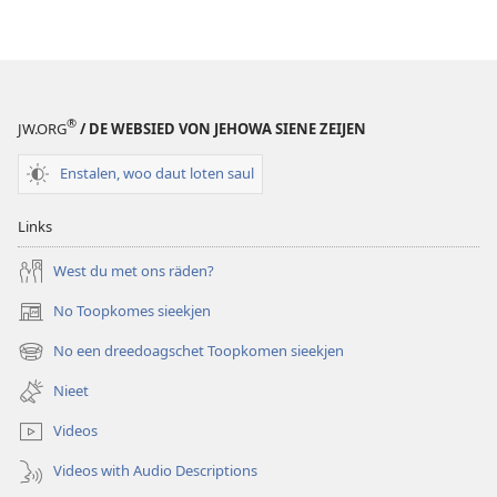
®
JW.ORG
/ DE WEBSIED VON JEHOWA SIENE ZEIJEN
Enstalen, woo daut loten saul
Links
West du met ons räden?
No Toopkomes sieekjen
(opens
new
No een dreedoagschet Toopkomen sieekjen
(opens
window)
new
Nieet
window)
Videos
Videos with Audio Descriptions