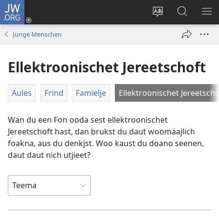
JW.ORG
Aunmalden
(opens
Sproak
En
ME
new
fa
JW.ORG
WI
Junge Menschen
window)
dise
sieekjen
Sied
Ellektroonischet Jereetschoft
endren
Aules
Frind
Famielje
Ellektroonischet Jereetscho
Wan du een Fon ooda sest ellektroonischet
Jereetschoft hast, dan brukst du daut woomäajlich
foakna, aus du denkjst. Woo kaust du doano seenen,
daut daut nich utjieet?