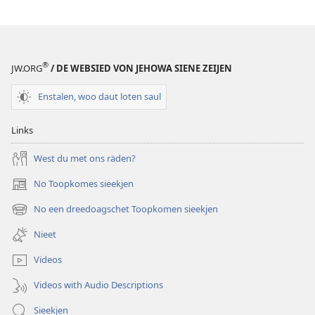
®
JW.ORG
/ DE WEBSIED VON JEHOWA SIENE ZEIJEN
Enstalen, woo daut loten saul
Links
West du met ons räden?
No Toopkomes sieekjen
(opens
new
No een dreedoagschet Toopkomen sieekjen
(opens
window)
new
Nieet
window)
Videos
Videos with Audio Descriptions
Sieekjen