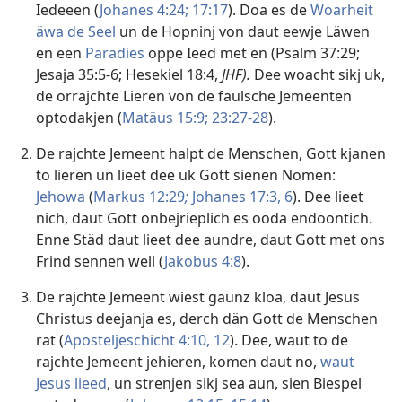
Iedeeen (
Johanes 4:24;
17:17
). Doa es de
Woarheit
äwa de Seel
un de Hopninj von daut eewje Läwen
en een
Paradies
oppe Ieed met en (
Psalm 37:29;
Jesaja 35:5-6;
Hesekiel 18:4
,
JHF).
Dee woacht sikj uk,
de orrajchte Lieren von de faulsche Jemeenten
optodakjen (
Matäus 15:9;
23:27-28
).
De rajchte Jemeent halpt de Menschen, Gott kjanen
to lieren un lieet dee uk Gott sienen Nomen:
Jehowa
(
Markus 12:29
;
Johanes 17:3,
6
). Dee lieet
nich, daut Gott onbejrieplich es ooda endoontich.
Enne Städ daut lieet dee aundre, daut Gott met ons
Frind sennen well (
Jakobus 4:8
).
De rajchte Jemeent wiest gaunz kloa, daut Jesus
Christus deejanja es, derch dän Gott de Menschen
rat (
Aposteljeschicht 4:10,
12
). Dee, waut to de
rajchte Jemeent jehieren, komen daut no,
waut
Jesus lieed
, un strenjen sikj sea aun, sien Biespel