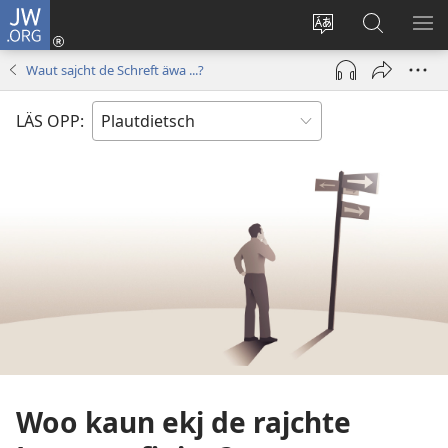
JW.ORG
Aunmalden
(opens
Sproak
En
ME
new
fa
JW.ORG
WI
Waut sajcht de Schreft äwa ...?
window)
dise
sieekjen
Sied
LÄS OPP:
endren
Woo kaun ekj de rajchte