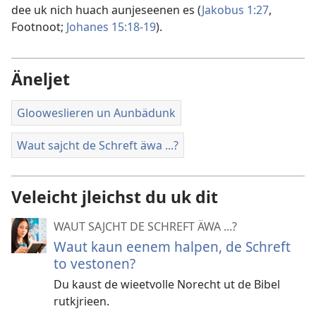
dee uk nich huach aunjeseenen es (
Jakobus 1:27
,
Footnoot;
Johanes 15:18-19
).
Äneljet
Glooweslieren un Aunbädunk
Waut sajcht de Schreft äwa ...?
Veleicht jleichst du uk dit
WAUT SAJCHT DE SCHREFT ÄWA ...?
Waut kaun eenem halpen, de Schreft
to vestonen?
Du kaust de wieetvolle Norecht ut de Bibel
rutkjrieen.