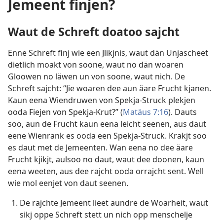
Jemeent finjen?
Waut de Schreft doatoo sajcht
Enne Schreft finj wie een Jlikjnis, waut dän Unjascheet
dietlich moakt von soone, waut no dän woaren
Gloowen no läwen un von soone, waut nich. De
Schreft sajcht: “Jie woaren dee aun äare Frucht kjanen.
Kaun eena Wiendruwen von Spekja-Struck plekjen
ooda Fiejen von Spekja-Krut?” (
Matäus 7:16
). Dauts
soo, aun de Frucht kaun eena leicht seenen, aus daut
eene Wienrank es ooda een Spekja-Struck. Krakjt soo
es daut met de Jemeenten. Wan eena no dee äare
Frucht kjikjt, aulsoo no daut, waut dee doonen, kaun
eena weeten, aus dee rajcht ooda orrajcht sent. Well
wie mol eenjet von daut seenen.
De rajchte Jemeent lieet aundre de Woarheit, waut
sikj oppe Schreft stett un nich opp menschelje