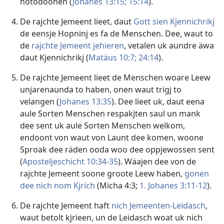
notodoonen (
Johanes 13:15;
15:14
).
De rajchte Jemeent lieet, daut
Gott sien Kjennichrikj
de eensje Hopninj es fa de Menschen. Dee, waut to
de
rajchte Jemeent jehieren
, vetalen uk aundre äwa
daut Kjennichrikj (
Matäus 10:7;
24:14
).
De rajchte Jemeent lieet de Menschen woare Leew
unjarenaunda to haben, onen waut trigj to
velangen (
Johanes 13:35
). Dee lieet uk, daut eena
aule Sorten Menschen respakjten saul un mank
dee sent uk aule Sorten Menschen welkom,
endoont von waut von Launt dee komen, woone
Sproak dee räden ooda woo dee oppjewossen sent
(
Aposteljeschicht 10:34-35
). Wäajen dee von de
rajchte Jemeent soone groote Leew haben,
gonen
dee nich nom Kjrich
(
Micha 4:3;
1. Johanes 3:11-12
).
De rajchte Jemeent haft
nich Jemeenten-Leidasch
,
waut betolt kjrieen, un de Leidasch woat uk nich