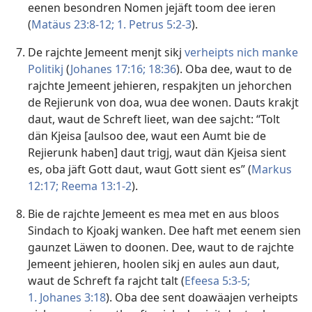
eenen besondren Nomen jejäft toom dee ieren
(
Matäus 23:8-12;
1. Petrus 5:2-3
).
De rajchte Jemeent menjt sikj
verheipts nich manke
Politikj
(
Johanes 17:16;
18:36
). Oba dee, waut to de
rajchte Jemeent jehieren, respakjten un jehorchen
de Rejierunk von doa, wua dee wonen. Dauts krakjt
daut, waut de Schreft lieet, wan dee sajcht: “Tolt
dän Kjeisa [aulsoo dee, waut een Aumt bie de
Rejierunk haben] daut trigj, waut dän Kjeisa sient
es, oba jäft Gott daut, waut Gott sient es” (
Markus
12:17;
Reema 13:1-2
).
Bie de rajchte Jemeent es mea met en aus bloos
Sindach to Kjoakj wanken. Dee haft met eenem sien
gaunzet Läwen to doonen. Dee, waut to de rajchte
Jemeent jehieren, hoolen sikj en aules aun daut,
waut de Schreft fa rajcht talt (
Efeesa 5:3-5;
1. Johanes 3:18
). Oba dee sent doawäajen verheipts