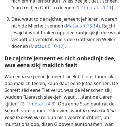
nich emma iernsthauft, wiels dee jeit daut scheen,
“dän freidjen Gott” to deenen (
1. Timotäus 1:11
).
Dee, waut to de rajchte Jemeent jehieren, woaren
nich de Mierheit sennen (
Matäus 7:13-14
). Rajcht
jesajcht woat foaken opp dee raufjekjikjt; dee woat
vespott un vefolcht, wiels dee Gott sienen Wellen
doonen (
Matäus 5:10-12
).
De rajchte Jemeent es nich onbedinjt dee,
wua eena sikj maklich feelt
Wan eena sikj eene Jemeent sieekjt, bloos toom sikj
doa maklich feelen, kaun daut eene Jefoa sennen. De
Schreft säd eene Tiet verut, wua de Menschen sikj
wudden “Lierasch sieekjen, waut . . . äant de Uaren
kjitlen” (
2. Timotäus 4:3
). Oba enne Städ daut rät de
Schreft von soonen “Gloowen, waut
fa onsen Gott un
Voda to beseenen
rein un nich veorreinicht es”, un
muntat ons opp, disen Gloowen auntonämen, wan