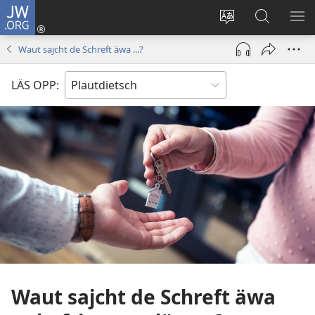
JW.ORG
Aunmalden
(opens
Sproak
En
ME
new
fa
JW.ORG
WI
Waut sajcht de Schreft äwa ...?
window)
dise
sieekjen
Sied
LÄS OPP:
endren
Waut sajcht de Schreft äwa