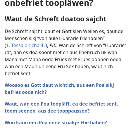
onbefriet toopläwen?
Waut de Schreft doatoo sajcht
De Schreft sajcht, daut et Gott sien Wellen es, daut de
Menschen sikj “von aule Huararie friehoolen”
(
1. Tessalonicha 4:3
,
PB).
Wan de Schreft von “Huararie”
rät, dan es doa soont met en aus Ehebruch uk wan
Mana met Mana ooda Frues met Frues doonen ooda
wan een Maun un eene Fru Sex haben, waut nich
befriet sent.
Woosoo es Gott daut wichtich, aus een Poa sikj
befriet ooda nich?
Waut, wan een Poa toopläft, ea dee befriet sent,
toom seenen, aus dee tooppaussen?
Woo kaun een Poa eene stoakje Ehe haben?