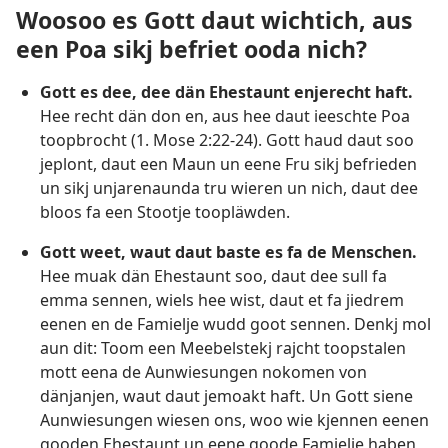
Woosoo es Gott daut wichtich, aus
een Poa sikj befriet ooda nich?
Gott es dee, dee dän Ehestaunt enjerecht haft.
Hee recht dän don en, aus hee daut ieeschte Poa
toopbrocht (
1. Mose 2:22-24
). Gott haud daut soo
jeplont, daut een Maun un eene Fru sikj befrieden
un sikj unjarenaunda tru wieren un nich, daut dee
bloos fa een Stootje toopläwden.
Gott weet, waut daut baste es fa de Menschen.
Hee muak dän Ehestaunt soo, daut dee sull fa
emma sennen, wiels hee wist, daut et fa jiedrem
eenen en de Famielje wudd goot sennen. Denkj mol
aun dit: Toom een Meebelstekj rajcht toopstalen
mott eena de Aunwiesungen nokomen von
dänjanjen, waut daut jemoakt haft. Un Gott siene
Aunwiesungen wiesen ons, woo wie kjennen eenen
gooden Ehestaunt un eene goode Famielje haben