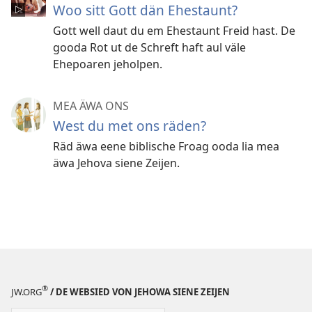
Woo sitt Gott dän Ehestaunt?
Gott well daut du em Ehestaunt Freid hast. De
gooda Rot ut de Schreft haft aul väle
Ehepoaren jeholpen.
MEA ÄWA ONS
West du met ons räden?
Räd äwa eene biblische Froag ooda lia mea
äwa Jehova siene Zeijen.
®
JW.ORG
/ DE WEBSIED VON JEHOWA SIENE ZEIJEN