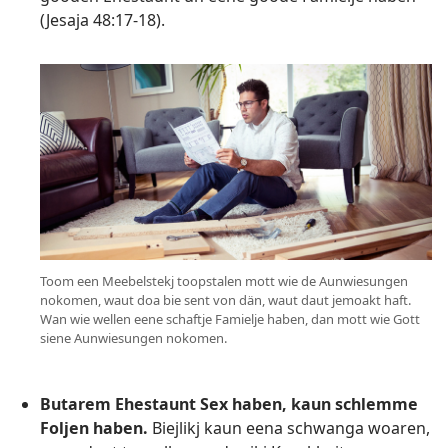
(
Jesaja 48:17-18
).
Toom een Meebelstekj toopstalen mott wie de Aunwiesungen
nokomen, waut doa bie sent von dän, waut daut jemoakt haft.
Wan wie wellen eene schaftje Famielje haben, dan mott wie Gott
siene Aunwiesungen nokomen.
Butarem Ehestaunt Sex haben, kaun schlemme
Foljen haben.
Biejlikj kaun eena schwanga woaren,