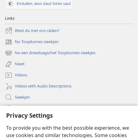
Enstalen, woo daut loten saul
Links
West du met ons räden?
No Toopkomes sieekjen
(opens
new
No een dreedoagschet Toopkomen sieekjen
(opens
window)
new
Nieet
window)
Videos
Videos with Audio Descriptions
Sieekjen
Help
Privacy Settings
Gowen
(opens
To provide you with the best possible experience, we
new
use cookies and similar technologies. Some cookies