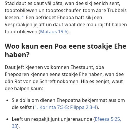
Städ daut es daut väl bäta, wan dee sikj eenich sent,
tooptobliewen un tooptoschaufen toom äare Trubbels
leesen.
Een befriedet Ehepoa haft sikj een
a
Vespräakjen jejäft un daut woat dee mau rajcht halpen
tooptobliewen (
Matäus 19:6
).
Woo kaun een Poa eene stoakje Ehe
haben?
Daut jeft kjeenen volkomnen Ehestaunt, oba
Ehepoaren kjennen eene stoakje Ehe haben, wan dee
dän Rot von de Schreft nokomen. Hia es eenjet, waut
dee halpen kaun:
Sie dolla om dienen Ehepoatna bekjemmat aus om
die selfst (
1. Korinta 7:3-5;
Filippa 2:3-4
).
Leeft un respakjt junt unjarenaunda (
Efeesa 5:25,
33
).