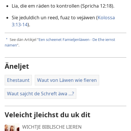
Lia, die em räden to kontrollen (
Spricha 12:18
).
Sie jeduldich un reed, fuaz to vejäwen (
Kolossa
3:13-14
).
See dän Artikjel “
Een scheenet Famieljenläwen - De Ehe iernst
a
nämen
”.
Äneljet
Ehestaunt
Waut von Läwen wie fieren
Waut sajcht de Schreft äwa ...?
Veleicht jleichst du uk dit
WICHTJE BIBLISCHE LIEREN