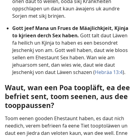
onen daut to wellen, ooda sikj Krankheiten
oppschlapen un daut kaun äwajens uk aundre
Sorjen met sikj brinjen.
Gott jeef Mana un Frues de Mäajlichkjeit, Kjinja
to kjrieen derch Sex haben.
Gott talt daut Läwen
fa heilich un Kjinja to haben es een besondret
Jeschenkj von am. Gott well haben, daut wie bloos
sellen em Ehestaunt Sex haben. Wan wie am
jehuarsom sent, dan wies wie, daut wie daut
Jeschenkj von daut Läwen schazen (
Hebräa 13:4
).
Waut, wan een Poa toopläft, ea dee
befriet sent, toom seenen, aus dee
tooppaussen?
Toom eenen gooden Ehestaunt haben, es daut nich
needich, verem befrieen fa eene Tiet tooptoläwen un
daut een jiedra dan veloten kaun, wan dee well. Enne