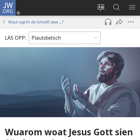
JW.ORG
Aunmalden
(opens
Sproak
En
ME
new
fa
JW.ORG
WI
Waut sajcht de Schreft äwa ...?
window)
dise
sieekjen
Sied
LÄS OPP:
endren
Wuarom woat Jesus Gott sien