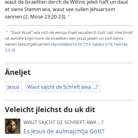
waut de Israeliten derch de Wiltnis jeleit haft un daut
et siene Stemm wia, waut see sullen jehuarsom
sennen (
2. Mose 23:20-23
).
a
“Daut Wuat” wia nich de eensja Enjel, wuaderch Gott räd. Hee brukt
a
uk aundre Enjel toom de Israeliten sien Jesaz jäwen un nich bloos
sienen Ieeschtjebuarnen (
Aposteljeschicht 7:53;
Galata 3:19;
Hebräa
2:2-3
).
Äneljet
Jesus
Waut sajcht de Schreft äwa ...?
Veleicht jleichst du uk dit
WAUT SAJCHT DE SCHREFT ÄWA ...?
Es Jesus de aulmajchtja Gott?