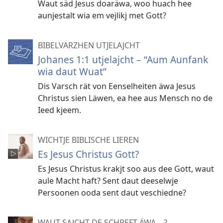
Waut säd Jesus doaräwa, woo huach hee
aunjestalt wia em vejlikj met Gott?
BIBELVARZHEN UTJELAJCHT
Johanes 1:1 utjelajcht – “Aum Aunfank
wia daut Wuat”
Dis Varsch rät von Eenselheiten äwa Jesus
Christus sien Läwen, ea hee aus Mensch no de
Ieed kjeem.
WICHTJE BIBLISCHE LIEREN
Es Jesus Christus Gott?
Es Jesus Christus krakjt soo aus dee Gott, waut
aule Macht haft? Sent daut deeselwje
Persoonen ooda sent daut veschiedne?
WAUT SAJCHT DE SCHREFT ÄWA ...?