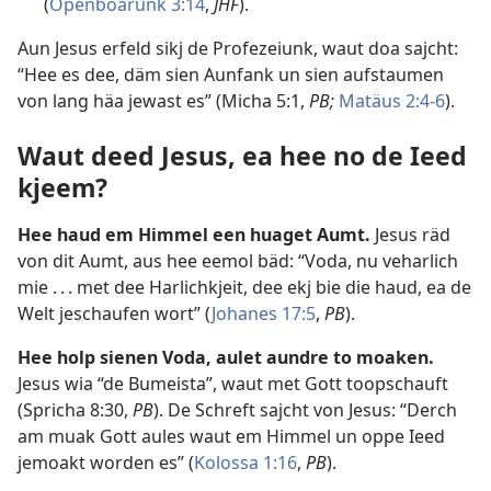
(
Openboarunk 3:14
,
JHF
).
Aun Jesus erfeld sikj de Profezeiunk, waut doa sajcht:
“Hee es dee, däm sien Aunfank un sien aufstaumen
von lang häa jewast es” (
Micha 5:1
,
PB;
Matäus 2:4-6
).
Waut deed Jesus, ea hee no de Ieed
kjeem?
Hee haud em Himmel een huaget Aumt.
Jesus räd
von dit Aumt, aus hee eemol bäd: “Voda, nu veharlich
mie . . . met dee Harlichkjeit, dee ekj bie die haud, ea de
Welt jeschaufen wort” (
Johanes 17:5
,
PB
).
Hee holp sienen Voda, aulet aundre to moaken.
Jesus wia “de Bumeista”, waut met Gott toopschauft
(
Spricha 8:30
,
PB
). De Schreft sajcht von Jesus: “Derch
am muak Gott aules waut em Himmel un oppe Ieed
jemoakt worden es” (
Kolossa 1:16
,
PB
).