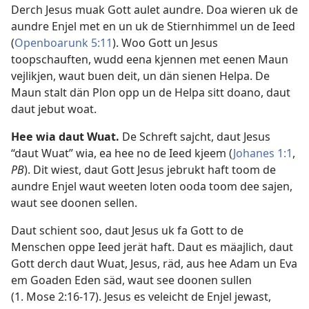
Derch Jesus muak Gott aulet aundre. Doa wieren uk de
aundre
Enjel
met en un uk de Stiernhimmel un de Ieed
(
Openboarunk 5:11
). Woo Gott un Jesus
toopschauften, wudd eena kjennen met eenen Maun
vejlikjen, waut buen deit, un dän sienen Helpa. De
Maun stalt dän Plon opp un de Helpa sitt doano, daut
daut jebut woat.
Hee wia daut Wuat.
De Schreft sajcht, daut Jesus
“daut Wuat” wia, ea hee no de Ieed kjeem (
Johanes 1:1
,
PB
). Dit wiest, daut Gott Jesus jebrukt haft toom de
aundre Enjel waut weeten loten ooda toom dee sajen,
waut see doonen sellen.
Daut schient soo, daut Jesus uk fa Gott to de
Menschen oppe Ieed jerät haft. Daut es mäajlich, daut
Gott derch daut Wuat, Jesus, räd, aus hee Adam un Eva
em Goaden Eden säd, waut see doonen sullen
(
1. Mose 2:16-17
). Jesus es veleicht de Enjel jewast,