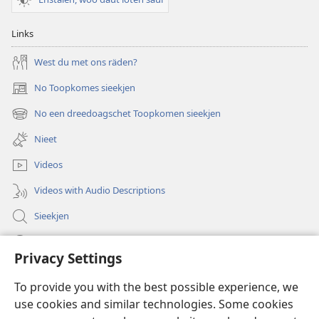
Links
West du met ons räden?
No Toopkomes sieekjen
(opens
new
No een dreedoagschet Toopkomen sieekjen
(opens
window)
new
Nieet
window)
Videos
Videos with Audio Descriptions
Sieekjen
Help
Privacy Settings
Gowen
(opens
To provide you with the best possible experience, we
new
use cookies and similar technologies. Some cookies
window)
Woaktorm ONLINE-BIBLIOTÄKJ™