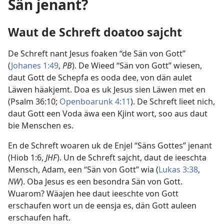
Sän jenant?
Waut de Schreft doatoo sajcht
De Schreft nant Jesus foaken “de Sän von Gott”
(
Johanes 1:49
,
PB
). De Wieed “Sän von Gott” wiesen,
daut Gott de Schepfa es ooda dee, von dän aulet
Läwen häakjemt. Doa es uk Jesus sien Läwen met en
(
Psalm 36:10;
Openboarunk 4:11
). De Schreft lieet nich,
daut Gott een Voda äwa een Kjint wort, soo aus daut
bie Menschen es.
En de Schreft woaren uk de Enjel “Säns Gottes” jenant
(
Hiob 1:6
,
JHF
). Un de Schreft sajcht, daut de ieeschta
Mensch, Adam, een “Sän von Gott” wia (
Lukas 3:38
,
NW
). Oba Jesus es een besondra Sän von Gott.
Wuarom? Wäajen hee daut ieeschte von Gott
erschaufen wort un de eensja es, dän Gott auleen
erschaufen haft.