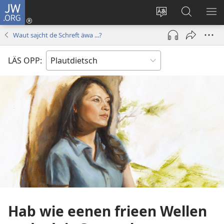
JW.ORG
Aunmalden
(opens
Sproak
En
ME
new
fa
JW.ORG
WI
Waut sajcht de Schreft äwa ...?
window)
dise
sieekjen
Sied
LÄS OPP:
endren
Hab wie eenen frieen Wellen