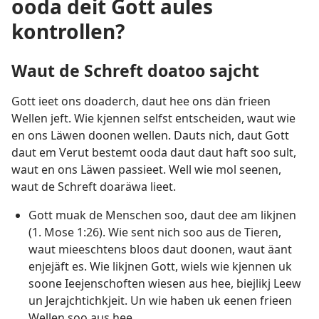
ooda deit Gott aules
kontrollen?
Waut de Schreft doatoo sajcht
Gott ieet ons doaderch, daut hee ons dän frieen
Wellen jeft. Wie kjennen selfst entscheiden, waut wie
en ons Läwen doonen wellen. Dauts nich, daut Gott
daut em Verut bestemt ooda daut daut haft soo sult,
waut en ons Läwen passieet. Well wie mol seenen,
waut de Schreft doaräwa lieet.
Gott muak de Menschen soo, daut dee am likjnen
(
1. Mose 1:26
). Wie sent nich soo aus de Tieren,
waut mieeschtens bloos daut doonen, waut äant
enjejäft es. Wie likjnen Gott, wiels wie kjennen uk
soone Ieejenschoften wiesen aus hee, biejlikj Leew
un Jerajchtichkjeit. Un wie haben uk eenen frieen
Wellen soo aus hee.