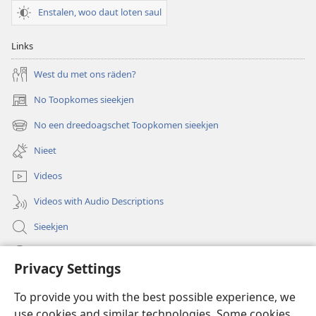
Enstalen, woo daut loten saul
Links
West du met ons räden?
No Toopkomes sieekjen
(opens
new
No een dreedoagschet Toopkomen sieekjen
(opens
window)
new
Nieet
window)
Videos
Videos with Audio Descriptions
Sieekjen
Help
Privacy Settings
Gowen
(opens
To provide you with the best possible experience, we
new
use cookies and similar technologies. Some cookies