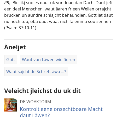
PB).
Biejlikj soo es daut uk vondoag dän Dach. Daut jeft
een deel Menschen, waut äaren frieen Wellen orrajcht
brucken un aundre schlajcht behaundlen. Gott lat daut
nu noch too, oba daut woat nich fa emma soo sennen
(
Psalm 37:10-11
).
Äneljet
Gott
Waut von Läwen wie fieren
Waut sajcht de Schreft äwa ...?
Veleicht jleichst du uk dit
DE WOAKTORM
Kontrolt eene onsechtboare Macht
daut Läwen?