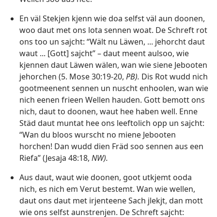
En väl Stekjen kjenn wie doa selfst väl aun doonen,
woo daut met ons lota sennen woat. De Schreft rot
ons too un sajcht: “Wält nu Läwen, ... jehorcht daut
waut ... [Gott] sajcht” – daut meent aulsoo, wie
kjennen daut Läwen wälen, wan wie siene Jebooten
jehorchen (
5. Mose 30:19-20
,
PB).
Dis Rot wudd nich
gootmeenent sennen un nuscht enhoolen, wan wie
nich eenen frieen Wellen hauden. Gott bemott ons
nich, daut to doonen, waut hee haben well. Enne
Städ daut muntat hee ons leeftolich opp un sajcht:
“Wan du bloos wurscht no miene Jebooten
horchen! Dan wudd dien Fräd soo sennen aus een
Riefa” (
Jesaja 48:18
,
NW).
Aus daut, waut wie doonen, goot utkjemt ooda
nich, es nich em Verut bestemt. Wan wie wellen,
daut ons daut met irjenteene Sach jlekjt, dan mott
wie ons selfst aunstrenjen. De Schreft sajcht: