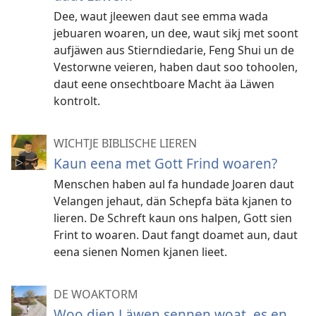
Dee, waut jleewen daut see emma wada
jebuaren woaren, un dee, waut sikj met soont
aufjäwen aus Stierndiedarie, Feng Shui un de
Vestorwne veieren, haben daut soo tohoolen,
daut eene onsechtboare Macht äa Läwen
kontrolt.
WICHTJE BIBLISCHE LIEREN
Kaun eena met Gott Frind woaren?
Menschen haben aul fa hundade Joaren daut
Velangen jehaut, dän Schepfa bäta kjanen to
lieren. De Schreft kaun ons halpen, Gott sien
Frint to woaren. Daut fangt doamet aun, daut
eena sienen Nomen kjanen lieet.
DE WOAKTORM
Woo dien Läwen sennen woat, es en