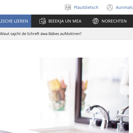
Plautdietsch
Aunmal
Wäl
(ope
eene
new
LISCHE LIEREN
BIEEKJA UN MEA
NORECHTEN
Sproak
wind
ut
Waut sajcht de Schreft äwa Bäbes aufdoktren?