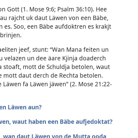
n Gott (
1. Mose 9:6;
Psalm 36:10
). Hee
 mau rajcht uk daut Läwen von een Bäbe,
 es. Soo, een Bäbe aufdoktren es krakjt
rinjen.
aeliten jeef, stunt: “Wan Mana feiten un
 velazen un dee äare Kjinja doaderch
stoaft, mott de Schuldja betolen, waut
e mott daut derch de Rechta betolen.
ie Läwen fa Läwen jäwen” (
2. Mose 21:22-
en Läwen aun?
wen, waut haben een Bäbe aufjedoktat?
n, wan daut Läwen von de Mutta ooda