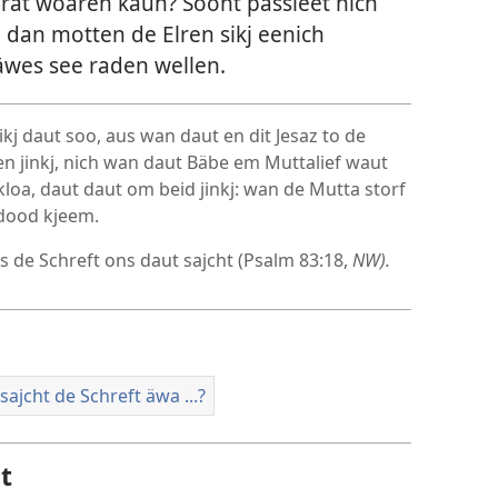
at woaren kaun? Soont passieet nich
 dan motten de Elren sikj eenich
wes see raden wellen.
kj daut soo, aus wan daut en dit Jesaz to de
n jinkj, nich wan daut Bäbe em Muttalief waut
loa, daut daut om beid jinkj: wan de Mutta storf
dood kjeem.
 de Schreft ons daut sajcht (
Psalm 83:18
,
NW).
ajcht de Schreft äwa ...?
it