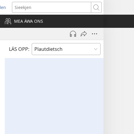
den
ns
Sieekjen
MEA ÄWA ONS
ow)
LÄS OPP: