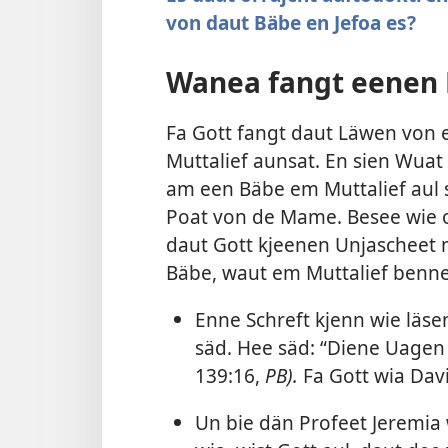
von daut Bäbe en Jefoa es?
Wanea fangt eenen 
Fa Gott fangt daut Läwen von
Muttalief aunsat. En sien Wuat
am een Bäbe em Muttalief aul 
Poat von de Mame. Besee wie o
daut Gott kjeenen Unjascheet
Bäbe, waut em Muttalief benne
Enne Schreft kjenn wie läse
säd. Hee säd: “Diene Uagen 
139:16
,
PB).
Fa Gott wia Dav
Un bie dän Profeet Jeremia 