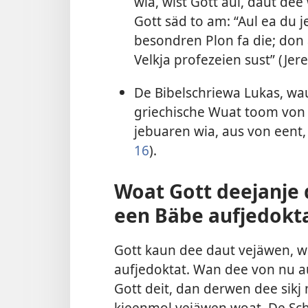
wia, wist Gott aul, daut d
Gott säd to am: “Aul ea du 
besondren Plon fa die; don 
Velkja profezeien sust” (
Jer
De Bibelschriewa Lukas, wa
griechische Wuat toom von
jebuaren wia, aus von eent,
16
).
Woat Gott deejanje
een Bäbe aufjedokt
Gott kaun dee daut vejäwen, 
aufjedoktat. Wan dee von nu 
Gott deit, dan derwen dee sikj 
kjeenmol vejäwen woat. De Schr