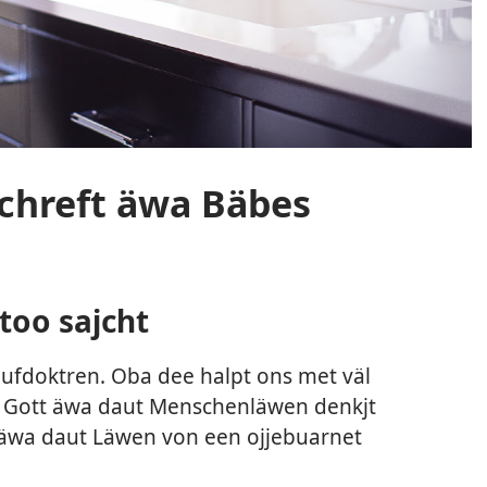
Schreft äwa Bäbes
too sajcht
aufdoktren. Oba dee halpt ons met väl
o Gott äwa daut Menschenläwen denkjt
 äwa daut Läwen von een ojjebuarnet