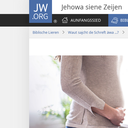
JW.ORG
Jehowa siene Zeijen
AUNFANGSSIED
BIB
Biblische Lieren
Waut sajcht de Schreft äwa ...?