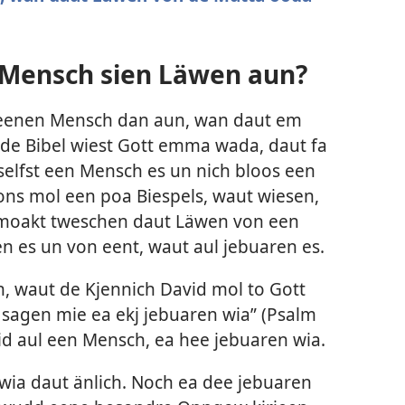
Mensch sien Läwen aun?
 eenen Mensch dan aun, wan daut em
 de Bibel wiest Gott emma wada, daut fa
selfst een Mensch es un nich bloos een
ns mol een poa Biespels, waut wiesen,
 moakt tweschen daut Läwen von een
n es un von eent, waut aul jebuaren es.
n, waut de Kjennich David mol to Gott
sagen mie ea ekj jebuaren wia” (
Psalm
id aul een Mensch, ea hee jebuaren wia.
wia daut änlich. Noch ea dee jebuaren