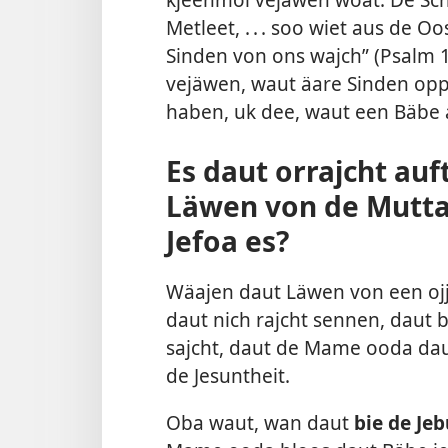
Metleet, . . . soo wiet aus de
Sinden von ons wajch” (
Psalm 
vejäwen, waut äare Sinden opp 
haben, uk dee, waut een Bäbe 
Es daut orrajcht au
Läwen von de Mutta
Jefoa es?
Wäajen daut Läwen von een ojj
daut nich rajcht sennen, daut 
sajcht, daut de Mame ooda dau
de Jesuntheit.
Oba waut, wan daut
bie de Jeb