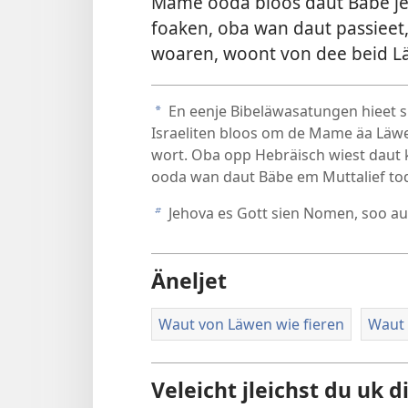
Mame ooda bloos daut Bäbe jer
foaken, oba wan daut passieet,
woaren, woont von dee beid Lä
En eenje Bibeläwasatungen hieet si
a
Israeliten bloos om de Mame äa Läwe
wort. Oba opp Hebräisch wiest daut k
ooda wan daut Bäbe em Muttalief to
Jehova es Gott sien Nomen, soo aus
b
Äneljet
Waut von Läwen wie fieren
Waut s
Veleicht jleichst du uk d