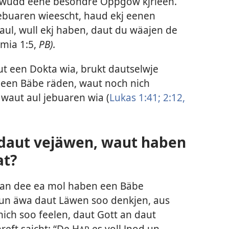
ee wudd eene besondre Oppgow kjrieen.
jebuaren wieescht, haud ekj eenen
aul, wull ekj haben, daut du wäajen de
emia 1:5
,
PB).
ut een Dokta wia, brukt dautselwje
 een Bäbe räden, waut noch nich
 waut aul jebuaren wia (
Lukas 1:41;
2:12,
 daut vejäwen, waut haben
at?
wan dee ea mol haben een Bäbe
aun äwa daut Läwen soo denkjen, aus
nich soo feelen, daut Gott an daut
eft sajcht: “De H
es voll Jnod un