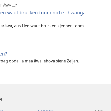
 ÄWA ...?
len waut brucken toom nich schwanga
doaräwa, aus Lied waut brucken kjennen toom
en?
roag ooda lia mea äwa Jehova siene Zeijen.
EN
mea
Norechten
Links