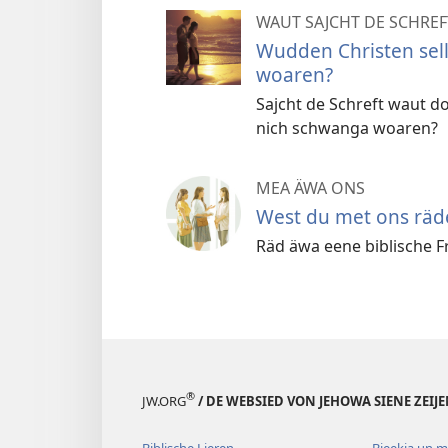
WAUT SAJCHT DE SCHREFT
Wudden Christen sel
woaren?
Sajcht de Schreft waut 
nich schwanga woaren?
MEA ÄWA ONS
West du met ons räd
Räd äwa eene biblische F
®
JW.ORG
/ DE WEBSIED VON JEHOWA SIENE ZEIJ
Biblische Lieren
Bieekja un 