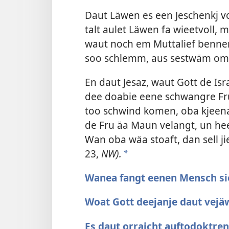
Daut Läwen es een Jeschenkj vo
talt aulet Läwen fa wieetvoll,
waut noch em Muttalief bennen
soo schlemm, aus sestwäm omb
En daut Jesaz, waut Gott de Isr
dee doabie eene schwangre Fru
too schwind komen, oba kjeena 
de Fru äa Maun velangt, un he
Wan oba wäa stoaft, dan sell j
23
,
NW).
a
Wanea fangt eenen Mensch si
Woat Gott deejanje daut vejä
Es daut orrajcht auftodoktre