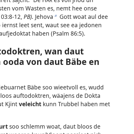
AR
 Oosten vom Wasten es, nemt hee onse
103:8-12
,
PB).
Jehova
Gott woat aul dee
b
iernst leet sent, waut see ea jedonen
aufjedoktat haben (
Psalm 86:5
).
ftodoktren, wan daut
 ooda von daut Bäbe en
ebuarnet Bäbe soo wieetvoll es, wudd
bloos auftodoktren, wäajens de Dokta
t Kjint
veleicht
kunn Trubbel haben met
urt
soo schlemm woat, daut bloos de