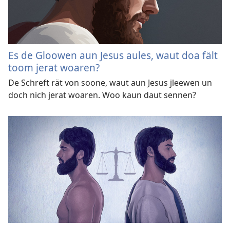
Es de Gloowen aun Jesus aules, waut doa fält
toom jerat woaren?
De Schreft rät von soone, waut aun Jesus jleewen un
doch nich jerat woaren. Woo kaun daut sennen?