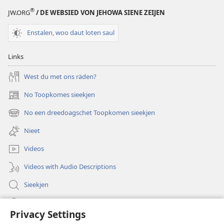
®
JW.ORG
/ DE WEBSIED VON JEHOWA SIENE ZEIJEN
Enstalen, woo daut loten saul
Links
West du met ons räden?
No Toopkomes sieekjen
(opens
new
No een dreedoagschet Toopkomen sieekjen
(opens
window)
new
Nieet
window)
Videos
Videos with Audio Descriptions
Sieekjen
Help
Privacy Settings