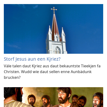
Storf Jesus aun een Kjriez?
Väle talen daut Kjriez aus daut bekauntste Tieekjen fa
Christen. Wudd wie daut sellen enne Aunbädunk
brucken?