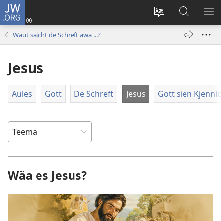
JW.ORG
Aunmalden
(opens
Sproak
En
ME
new
fa
JW.ORG
WI
Waut sajcht de Schreft äwa ...?
window)
dise
sieekjen
Sied
Jesus
endren
Aules
Gott
De Schreft
Jesus
Gott sien Kjennic
Wäa es Jesus?