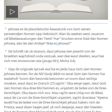
Video
spälen
Jehowa es de plautdietsche Äwasatunk von Gott sienen
a
perseeneljen Nomen opp Hebräisch. Wan du weeten west, wuarom
väl Bibeläwasatungen dän Tietel “Har” brucken enne Städ dän Nomen
Jehowa, dan läs dän Artikjel “
Wäa es Jehowa?
”
De Schreft rät uk doavon, daut Jehowa sien Jesecht von de
b
Israeliten wajchdreid ooda vestuak, wan dee waut deeden, wua hee
nich met envestonen wia (
Jesaja 59:2;
Micha 3:4
).
Opp de originale Sproak wia hia en jieda Sauz Gott sien Nomen
c
Jehowa bennen. No de
NIV Study Bible
no woat Gott sien Nomen hia
wadaholt “toom dän besonda betoonen un toom daut wichtja
moaken, waut daut en [Varsch 27] sajcht.” Oba eenje sajen, daut Gott
sien Nomen doa dree Mol bennen es, unjastett de Iedee von de Dree-
Eenichkjeit. Oba dauts nich soo. Mau rajcht eene Utlaj von de Bibel,
waut de Lia von de Dree-Eenichkjeit unjastett, sajcht doaräwa: “Kjeena
wudd hia de Iedee von de Dree-Eenichkjeit jehaut haben; nich de
Priesta, waut disen Säajen jeef, uk nich deejanje, waut dän hieeden.
Daut de Nomen dree Mol wadaholt wort, muak dän Säajen fa dee