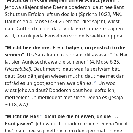
“Mucht de H
die säajnen un die Schutz jäwen”.
AR
Jehowa säajent siene Deena doaderch, daut hee äant
Schutz un Erfolch jeft un dee leit (
Spricha 10:22
,
NW).
Daut et en 4. Mose 6:24-26 emma “die” sajcht, wiest,
daut Gott nich bloos daut Volkj em Gaunzen säajnen
wull, oba uk jieda Eenselnen von de Israeliten oppoat.
“Mucht hee die met Freid halpen, un jenstich to die
sennen”.
Dis Sauz kaun uk soo aus dit äwasat: “De Har
lat sien Aunjesecht äwa die schienen” (
4. Mose 6:25
,
Friesenbibel).
Daut meent, daut wäa fa sestwäm bät,
daut Gott dänjanjen wiesen mucht, daut hee met dän
tofräd es un gootjesonnen äwa dän es.
Un woo
b
wiest Jehowa daut? Doaderch daut hee leeftolich,
metfeelent un metliedent met siene Deena es (
Jesaja
30:18
,
NW).
“Mucht de H
dicht bie die bliewen, un die . . .
c
AR
Fräd jäwen”.
Jehowa blift doaderch siene Deena “dicht
bie”, daut hee sikj leeftolich om dee kjemmat un dee