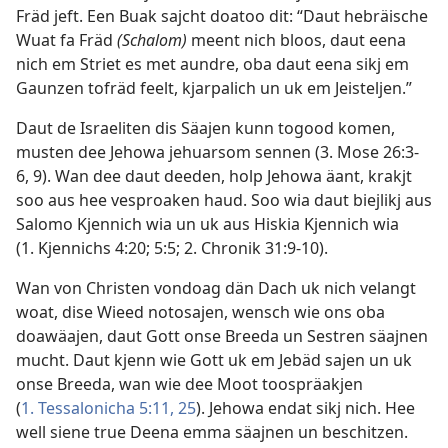
Fräd jeft. Een Buak sajcht doatoo dit: “Daut hebräische
Wuat fa Fräd
(Schalom)
meent nich bloos, daut eena
nich em Striet es met aundre, oba daut eena sikj em
Gaunzen tofräd feelt, kjarpalich un uk em Jeisteljen.”
Daut de Israeliten dis Säajen kunn togood komen,
musten dee Jehowa jehuarsom sennen (
3. Mose 26:3-
6,
9
). Wan dee daut deeden, holp Jehowa äant, krakjt
soo aus hee vesproaken haud. Soo wia daut biejlikj aus
Salomo Kjennich wia un uk aus Hiskia Kjennich wia
(
1. Kjennichs 4:20;
5:5;
2. Chronik 31:9-10
).
Wan von Christen vondoag dän Dach uk nich velangt
woat, dise Wieed notosajen, wensch wie ons oba
doawäajen, daut Gott onse Breeda un Sestren säajnen
mucht. Daut kjenn wie Gott uk em Jebäd sajen un uk
onse Breeda, wan wie dee Moot toospräakjen
(
1. Tessalonicha 5:11,
25
). Jehowa endat sikj nich. Hee
well siene true Deena emma säajnen un beschitzen.