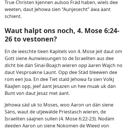
True Christen kjennen aulsoo Fräd haben, wiels dee
weeten, daut Jehowa sien “Aunjesecht” äwa äant
schient.
Waut halpt ons noch, 4. Mose 6:24-
26 to vestonen?
En de ieeschte tieen Kapitels von 4. Mose jeit daut om
Gott siene Aunwiesungen to de Israeliten aus dee
dicht bie dän Sinai-Boajch wieren opp äaren Wajch no
daut Vesproakne Launt. Opp dee Städ bleewen dee
rom een Joa. En dee Tiet stald Jehowa fa sien Volkj
Räajlen opp, jeef äant Jesazen un hee muak uk dän
Bunt von daut Jesaz met äant.
Jehowa säd uk to Moses, woo Aaron un dän siene
Säns, waut de utjewälde Priestasch wieren, de
Israeliten säajnen sullen (
4. Mose 6:22-23
). Nodäm
deeden Aaron un siene Nokomen de Wieed von