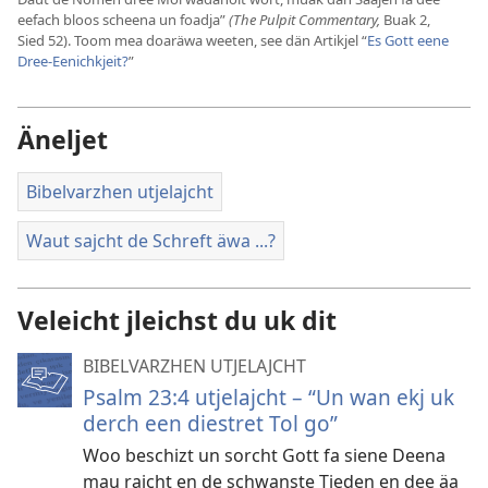
eefach bloos scheena un foadja”
(The Pulpit Commentary,
Buak 2,
Sied 52). Toom mea doaräwa weeten, see dän Artikjel “
Es Gott eene
Dree-Eenichkjeit?
”
Äneljet
Bibelvarzhen utjelajcht
Waut sajcht de Schreft äwa ...?
Veleicht jleichst du uk dit
BIBELVARZHEN UTJELAJCHT
Psalm 23:4 utjelajcht – “Un wan ekj uk
derch een diestret Tol go”
Woo beschizt un sorcht Gott fa siene Deena
mau rajcht en de schwanste Tieden en dee äa