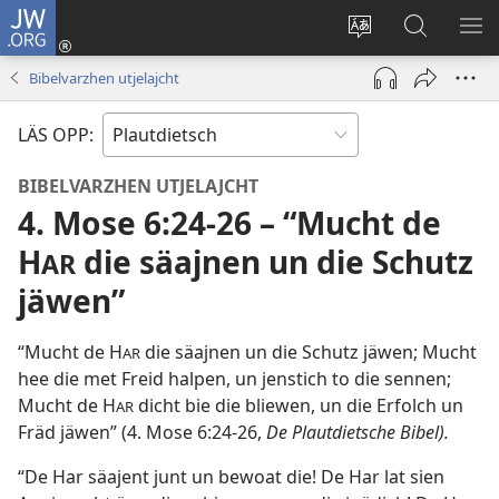
JW.ORG
Aunmalden
(opens
Sproak
En
ME
new
fa
JW.ORG
WI
Bibelvarzhen utjelajcht
window)
dise
sieekjen
Sied
LÄS OPP:
endren
BIBELVARZHEN UTJELAJCHT
4. Mose 6:24-26 – “Mucht de
H
die säajnen un die Schutz
AR
jäwen”
“Mucht de H
die säajnen un die Schutz jäwen; Mucht
AR
hee die met Freid halpen, un jenstich to die sennen;
Mucht de H
dicht bie die bliewen, un die Erfolch un
AR
Fräd jäwen” (
4. Mose 6:24-26
,
De Plautdietsche Bibel).
“De Har säajent junt un bewoat die! De Har lat sien