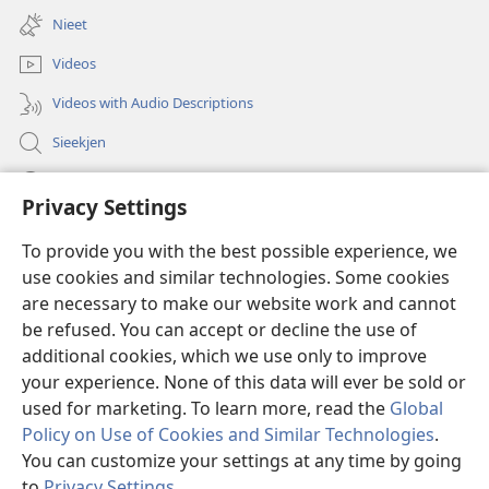
new
Nieet
window)
Videos
Videos with Audio Descriptions
Sieekjen
Help
Privacy Settings
Gowen
(opens
To provide you with the best possible experience, we
new
use cookies and similar technologies. Some cookies
window)
Woaktorm ONLINE-BIBLIOTÄKJ™
are necessary to make our website work and cannot
(opens
be refused. You can accept or decline the use of
new
®
JW Hub
window)
additional cookies, which we use only to improve
(opens
new
your experience. None of this data will ever be sold or
window)
used for marketing. To learn more, read the
Global
Policy on Use of Cookies and Similar Technologies
.
You can customize your settings at any time by going
Copyright
© 2026 Watch Tower Bible and Tract Society of Pennsylvania.
RÄAJLEN UN RECHTLIENJES TOOM DISE SIED BRUCKEN
|
SCHUTZ FA
to
Privacy Settings
.