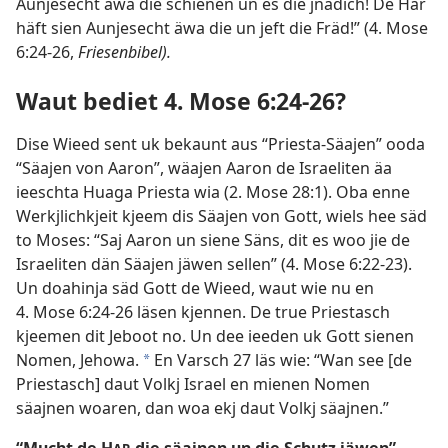
Aunjesecht äwa die schienen un es die jnädich! De Har
häft sien Aunjesecht äwa die un jeft die Fräd!” (4. Mose
6:24-26,
Friesenbibel).
Waut bediet 4. Mose 6:24-26?
Dise Wieed sent uk bekaunt aus “Priesta-Säajen” ooda
“Säajen von Aaron”, wäajen Aaron de Israeliten äa
ieeschta Huaga Priesta wia (
2. Mose 28:1
). Oba enne
Werkjlichkjeit kjeem dis Säajen von Gott, wiels hee säd
to Moses: “Saj Aaron un siene Säns, dit es woo jie de
Israeliten dän Säajen jäwen sellen” (
4. Mose 6:22-23
).
Un doahinja säd Gott de Wieed, waut wie nu en
4. Mose 6:24-26 läsen kjennen. De true Priestasch
kjeemen dit Jeboot no. Un dee ieeden uk Gott sienen
Nomen, Jehowa.
En Varsch 27 läs wie: “Wan see [de
a
Priestasch] daut Volkj Israel en mienen Nomen
säajnen woaren, dan woa ekj daut Volkj säajnen.”