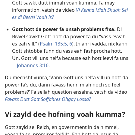
Gott sawkt dutt immah voah kumma. Fa may
information, vatsh da video
Vi Kenna Miah Shuah Sei
es di Bivvel Voah Is?
Gott hott da power fa unsah problems fixa.
Di
Bivvel sawkt Gott hott da power fa du “vass-evvah
es eah vill.” (
Psalm 135:5, 6
). In anri vadda, nix kann
Gott shtobba funn du vass eah fashprocha hott.
Un, Gott vill uns helfa because eah hott leevi fa uns.​
—
Johannes 3:16
.
Du mechsht vunra, ‘Vann Gott uns helfa vill un hott da
power fa’s du, dann favass henn miah noch so feel
problems?’ Fa sellah question ensahra, vatsh da video
Favass Dutt Gott Soffahres Ohgay Lossa?
Vi zayld dee hofning voah kumma?
Gott zayld sei Reich, en government in da himmel,
yoosa fa sei promises folfilla. Eah hott da Jesus da