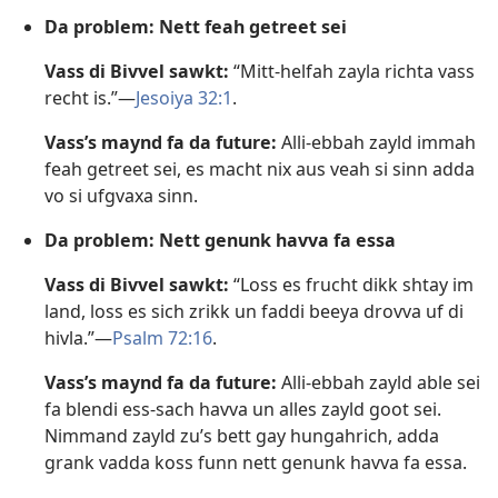
Da problem: Nett feah getreet sei
Vass di Bivvel sawkt:
“Mitt-helfah zayla richta vass
recht is.”​—
Jesoiya 32:1
.
Vass’s maynd fa da future:
Alli-ebbah zayld immah
feah getreet sei, es macht nix aus veah si sinn adda
vo si ufgvaxa sinn.
Da problem: Nett genunk havva fa essa
Vass di Bivvel sawkt:
“Loss es frucht dikk shtay im
land, loss es sich zrikk un faddi beeya drovva uf di
hivla.”​—
Psalm 72:16
.
Vass’s maynd fa da future:
Alli-ebbah zayld able sei
fa blendi ess-sach havva un alles zayld goot sei.
Nimmand zayld zu’s bett gay hungahrich, adda
grank vadda koss funn nett genunk havva fa essa.