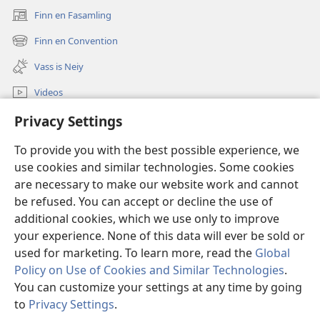
Finn en Fasamling
(opens
new
Finn en Convention
(opens
window)
new
Vass is Neiy
window)
Videos
Sucha
Privacy Settings
To provide you with the best possible experience, we
Dohnayshins
(opens
use cookies and similar technologies. Some cookies
new
are necessary to make our website work and cannot
window)
Vatshtavvah ONLINE LIBRARY
(opens
be refused. You can accept or decline the use of
new
additional cookies, which we use only to improve
®
JW Hub
window)
(opens
your experience. None of this data will ever be sold or
new
used for marketing. To learn more, read the
Global
window)
Policy on Use of Cookies and Similar Technologies
.
You can customize your settings at any time by going
Copyright
© 2026 Watch Tower Bible and Tract Society of Pennsylvania.
to
Privacy Settings
.
ROOLS FA YOOSA
|
PRIVACY POLICY
|
PRIVACY SETTINGS