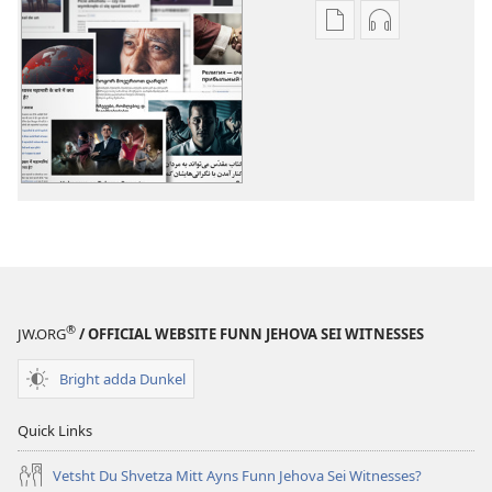
Publication
Audio
daunloht
daunloht
options
options
May
May
Subjects
Subjects
®
JW.ORG
/ OFFICIAL WEBSITE FUNN JEHOVA SEI WITNESSES
Bright adda Dunkel
Quick Links
Vetsht Du Shvetza Mitt Ayns Funn Jehova Sei Witnesses?