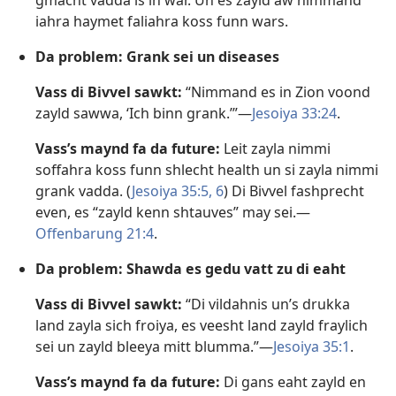
gmacht vadda is in war. Un es zayld aw nimmand
iahra haymet faliahra koss funn wars.
Da problem: Grank sei un diseases
Vass di Bivvel sawkt:
“Nimmand es in Zion voond
zayld sawwa, ‘Ich binn grank.’”​—
Jesoiya 33:24
.
Vass’s maynd fa da future:
Leit zayla nimmi
soffahra koss funn shlecht health un si zayla nimmi
grank vadda. (
Jesoiya 35:5, 6
) Di Bivvel fashprecht
even, es “zayld kenn shtauves” may sei.​—
Offenbarung 21:4
.
Da problem: Shawda es gedu vatt zu di eaht
Vass di Bivvel sawkt:
“Di vildahnis un’s drukka
land zayla sich froiya, es veesht land zayld fraylich
sei un zayld bleeya mitt blumma.”​—
Jesoiya 35:1
.
Vass’s maynd fa da future:
Di gans eaht zayld en