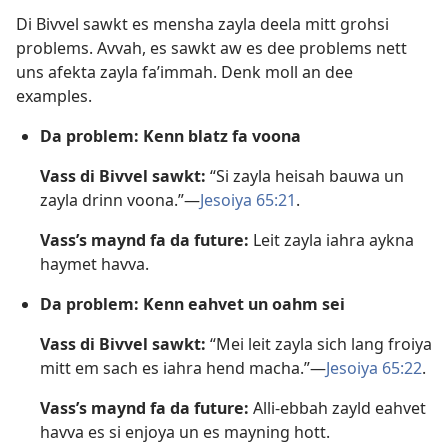
Di Bivvel sawkt es mensha zayla deela mitt grohsi
problems. Avvah, es sawkt aw es dee problems nett
uns afekta zayla fa’immah. Denk moll an dee
examples.
Da problem: Kenn blatz fa voona
Vass di Bivvel sawkt:
“Si zayla heisah bauwa un
zayla drinn voona.”​—
Jesoiya 65:21
.
Vass’s maynd fa da future:
Leit zayla iahra aykna
haymet havva.
Da problem: Kenn eahvet un oahm sei
Vass di Bivvel sawkt:
“Mei leit zayla sich lang froiya
mitt em sach es iahra hend macha.”​—
Jesoiya 65:22
.
Vass’s maynd fa da future:
Alli-ebbah zayld eahvet
havva es si enjoya un es mayning hott.