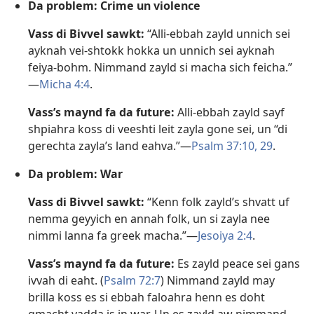
Da problem: Crime un violence
Vass di Bivvel sawkt:
“Alli-ebbah zayld unnich sei
ayknah vei-shtokk hokka un unnich sei ayknah
feiya-bohm. Nimmand zayld si macha sich feicha.”​
—
Micha 4:4
.
Vass’s maynd fa da future:
Alli-ebbah zayld sayf
shpiahra koss di veeshti leit zayla gone sei, un “di
gerechta zayla’s land eahva.”​—
Psalm 37:10,
29
.
Da problem: War
Vass di Bivvel sawkt:
“Kenn folk zayld’s shvatt uf
nemma geyyich en annah folk, un si zayla nee
nimmi lanna fa greek macha.”​—
Jesoiya 2:4
.
Vass’s maynd fa da future:
Es zayld peace sei gans
ivvah di eaht. (
Psalm 72:7
) Nimmand zayld may
brilla koss es si ebbah faloahra henn es doht