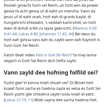
Roolah gmacht funn sei Reich, un hott een da power
gevva fa acht gevva uf di eaht un mensha. Vann da
Jesus uf di eaht voah, hott eah di granki kayld, di
hungahrichi kfeedaht, ’s veddah kantrohld, un hott
even di dohdi zrikk zu layva gebrocht. (
Markus 4:39;
6:41-44;
Lukas 4:40;
Johannes 11:43, 44
) Bei dess du
hott eah gvissa vass eah du zayld vann eah Kaynich is
funn Gott Sei Reich.
Vatsh deah video
Vass is Gott Sei Reich?
fa may lanna
veyyich vi Gott Sei Reich dich helfa zayld.
Vann zayld dee hofning folfild sei?
Yusht glei! Vi kenna miah shuah sei? Di Bivvel hott
ksawt funn sacha es haebna zayla es veisa es Gott Sei
Reich yusht glei shteahra zayld roola ivvah di eaht.
(
Lukas 21:10, 11
) Miah sayna dee sacha haebna heit.