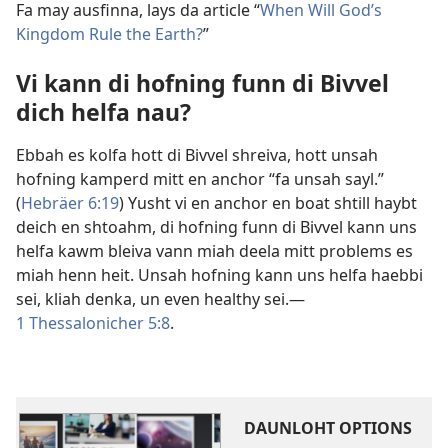
Fa may ausfinna, lays da article “
When Will God’s
Kingdom Rule the Earth?
”
Vi kann di hofning funn di Bivvel
dich helfa nau?
Ebbah es kolfa hott di Bivvel shreiva, hott unsah
hofning kamperd mitt en anchor “fa unsah sayl.”
(
Hebräer 6:19
) Yusht vi en anchor en boat shtill haybt
deich en shtoahm, di hofning funn di Bivvel kann uns
helfa kawm bleiva vann miah deela mitt problems es
miah henn heit. Unsah hofning kann uns helfa haebbi
sei, kliah denka, un even healthy sei.​—
1 Thessalonicher 5:8
.
DAUNLOHT OPTIONS