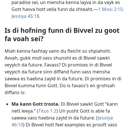
paradise sei, un mensha kenna layva in da vayk es
Gott havva hott vella funn da shteaht.​—
1 Mosi 2:15;
Jesoiya 45:18
.
Is di hofning funn di Bivvel zu goot
fa voah sei?
Miah kenna fashtay vann du fleicht so shpiahsht.
Avvah, gukk moll vass shunsht es di Bivvel sawkt
veyyich da future. Favass? Di promises in di Bivvel
veyyich da future sinn diffand funn vass mensha
sawwa es haebna zayld in da future. Di promises in di
Bivvel kumma funn Gott. Do is favass’s en grohsah
diffans is:
Ma kann Gott trosta.
Di Bivvel sawkt Gott “kann
nett leeya.” (
Titus 1:2
) Un yusht Gott is able fa
sawwa vass haebna zayld in da future. (
Jesoiya
46:10
) Di Bivvel hott feel examples es prooft vass