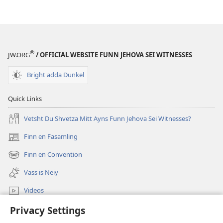
®
JW.ORG
/ OFFICIAL WEBSITE FUNN JEHOVA SEI WITNESSES
Bright adda Dunkel
Quick Links
Vetsht Du Shvetza Mitt Ayns Funn Jehova Sei Witnesses?
Finn en Fasamling
(opens
new
Finn en Convention
(opens
window)
new
Vass is Neiy
window)
Videos
Privacy Settings
Sucha