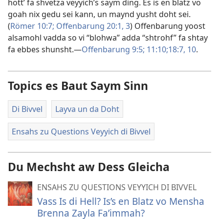
hott’ fa shvetza veyyich’s saym ding. Es is en blatz vo
goah nix gedu sei kann, un maynd yusht doht sei.
(
Römer 10:7;
Offenbarung 20:1,
3
) Offenbarung yoost
alsamohl vadda so vi “blohwa” adda “shtrohf” fa shtay
fa ebbes shunsht.​—
Offenbarung 9:5;
11:10;
18:7,
10
.
Topics es Baut Saym Sinn
Di Bivvel
Layva un da Doht
Ensahs zu Questions Veyyich di Bivvel
Du Mechsht aw Dess Gleicha
ENSAHS ZU QUESTIONS VEYYICH DI BIVVEL
Vass Is di Hell? Is’s en Blatz vo Mensha
Brenna Zayla Fa’immah?