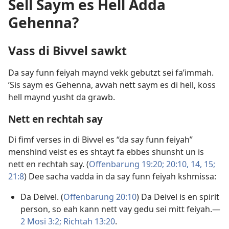
Sell Saym es Hell Adda
Gehenna?
Vass di Bivvel sawkt
Da say funn feiyah maynd vekk gebutzt sei fa’immah.
’Sis saym es Gehenna, avvah nett saym es di hell, koss
hell maynd yusht da grawb.
Nett en rechtah say
Di fimf verses in di Bivvel es “da say funn feiyah”
menshind veist es es shtayt fa ebbes shunsht un is
nett en rechtah say. (
Offenbarung 19:20;
20:10,
14, 15;
21:8
) Dee sacha vadda in da say funn feiyah kshmissa:
Da Deivel. (
Offenbarung 20:10
) Da Deivel is en spirit
person, so eah kann nett vay gedu sei mitt feiyah.​—
2 Mosi 3:2;
Richtah 13:20
.