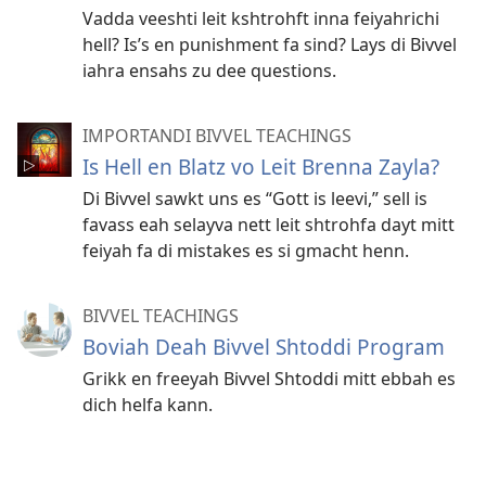
Vadda veeshti leit kshtrohft inna feiyahrichi
hell? Is’s en punishment fa sind? Lays di Bivvel
iahra ensahs zu dee questions.
IMPORTANDI BIVVEL TEACHINGS
Is Hell en Blatz vo Leit Brenna Zayla?
Di Bivvel sawkt uns es “Gott is leevi,” sell is
favass eah selayva nett leit shtrohfa dayt mitt
feiyah fa di mistakes es si gmacht henn.
BIVVEL TEACHINGS
Boviah Deah Bivvel Shtoddi Program
Grikk en freeyah Bivvel Shtoddi mitt ebbah es
dich helfa kann.