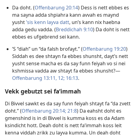
Da doht. (
Offenbarung 20:14
) Dess is nett ebbes es
ma sayna adda shpiahra kann avvah es maynd
yusht
’sis kenn layva datt
, un’s kann nix haebna
adda gedu vadda. (
Breddichah 9:10
) Da doht is nett
ebbes es ufgebrend sei kann.
’S “diah” un “da falsh brofayt.” (
Offenbarung 19:20
)
Siddah es dee shtayn fa ebbes shunsht, dayt’s nett
yusht sense macha es da say funn feiyah vo si nei
kshmissa vadda aw shtayt fa ebbes shunsht?​—
Offenbarung 13:11, 12;
16:13
.
Vekk gebutzt sei fa’immah
Di Bivvel sawkt es da say funn feiyah shtayt fa “da zvett
doht.” (
Offenbarung 20:14;
21:8
) Da eahsht doht es
gmenshind is in di Bivvel is kumma koss es da Adam
ksindicht hott. Deah doht is nett fa’immah koss leit
kenna viddah zrikk zu layva kumma. Un deah doht