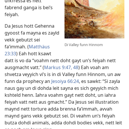
ufkfressa es nett
fabrend ganga is bei’s
feiyah.
Da Jesus hott Gehenna
gyoost fa mayna es zayld
vekk gebutzt sei
Di Valley funn Hinnom
fa’immah. (
Matthäus
23:33
) Eah hott ksawt
datt is vo da “voahm nett doht gayt un’s feiyah nett
ausgmacht vatt.” (
Markus 9:47, 48
) Eah voah am
shvetza veyyich vi’s is in di Valley funn Hinnom, un aw
funn da prophecy an
Jesoiya 66:24
, es sawkt: “Si zayla
naus gay un di dohda leit sayna es sich geyyich mich
kshteld henn. Iahra voahm gayt nett doht, un iahra
feiyah vatt nett aus gmacht.” Da Jesus sei illustration
maynd nett torture adda brenna fa’immah, avvah
maynd gans vekk gebutzt sei. Di veahm un’s feiyah
butza dohdi animals, adda dohdi bodies vekk, nett leit