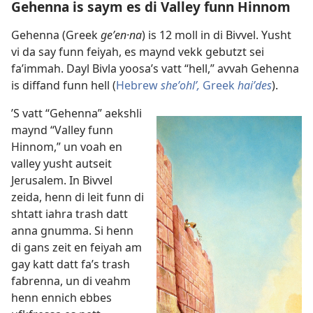
Gehenna is saym es di Valley funn Hinnom
Gehenna (Greek
geʹen·na
) is 12 moll in di Bivvel. Yusht
vi da say funn feiyah, es maynd vekk gebutzt sei
fa’immah. Dayl Bivla yoosa’s vatt “hell,” avvah Gehenna
is diffand funn hell (
Hebrew
sheʼohlʹ,
Greek
haiʹdes
).
’S vatt “Gehenna” aekshli
maynd “Valley funn
Hinnom,” un voah en
valley yusht autseit
Jerusalem. In Bivvel
zeida, henn di leit funn di
shtatt iahra trash datt
anna gnumma. Si henn
di gans zeit en feiyah am
gay katt datt fa’s trash
fabrenna, un di veahm
henn ennich ebbes