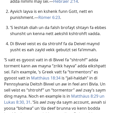
adda nimmi may sei.​—
Hebräer 2:14
.
Ayvich layva is en kshenk funn Gott, nett en
punishment.​—
Römer 6:23
.
’S leshtah diah un da falsh brofayt shtayn fa ebbes
shunsht un kenna nett aekshli kshtrohft vadda.
Di Bivvel veist es da shtrohf fa da Deivel maynd
yusht es eah zayld vekk gebutzt sei fa’immah.
’S vatt es gyoost vatt in di Bivvel fa “shtrohf” adda
torment kann aw mayna “zrikk hayva” adda eikshpatt
sei. Fa’n example, ’s Greek vatt fa “tormentors” es
gyoost vatt in
Matthäus 18:34
is “jail-haldah” in di
Pennsylvania Deitsh Bivvel un aw in feel anri Bivla. Un
sell veist es “shtrohf” un “tormentor” awl zvay’s saym
ding mayna. Noch en example is in
Matthäus 8:29 un
Lukas 8:30, 31
. ’Sis awl zvay da saym account, avvah si
yoosa “blohwa” un ‘da deef brunna vo kenn bodda