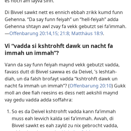
es noch am layva sinn.
Di Bivvel sawkt nett es ennich ebbah zrikk kumd funn
Gehenna. “Da say funn feiyah” un “hell-feiyah” adda
Gehenna shtayn awl zvay fa vekk gebutzt sei fa’immah.​
—
Offenbarung 20:14,15;
21:8;
Matthäus 18:9
.
Vi “vadda si kshtrohft dawk un nacht fa
immah un immah”?
Vann da say funn feiyah maynd vekk gebutzt vadda,
favass dutt di Bivvel sawwa es da Deivel, ’s leshtah-
diah, un da falsh brofayt vadda “kshtrohft dawk un
nacht fa immah un immah”? (
Offenbarung 20:10
) Gukk
moll an dee fiah reesins es dess nett aekshli maynd
vay gedu vadda adda soffahra:
So es da Deivel kshtrohft vadda kann fa’immah
muss eah levvich kalda sei fa’immah. Avvah, di
Bivvel sawkt es eah zayld zu nix gebrocht vadda,