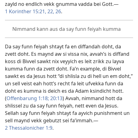
zayld no endlich vekk gnumma vadda bei Gott.​—
1 Korinther 15:21, 22,
26
.
Nimmand kann aus da say funn feiyah kumma
Da say funn feiyah shtayt fa en diffandah doht, da
zvett doht. Es maynd aw si vissa nix, avvah’s is diffand
koss di Bivvel sawkt nix veyyich es leit zrikk zu layva
kumma funn da zvett doht. Fa’n example, di Bivvel
sawkt es da Jesus hott “di shlisla zu di hell un em doht,”
un sell veist eah hott’s recht fa leit ufvekka funn da
doht es kumma is deich es da Adam ksindicht hott.
(
Offenbarung 1:18;
20:13
) Avvah, nimmand hott da
shlissel zu da say funn feiyah, nett even da Jesus.
Sellah say funn feiyah shtayt fa ayvich punishment un
sell maynd vekk gebutzt sei fa’immah.​—
2 Thessalonicher 1:9
.