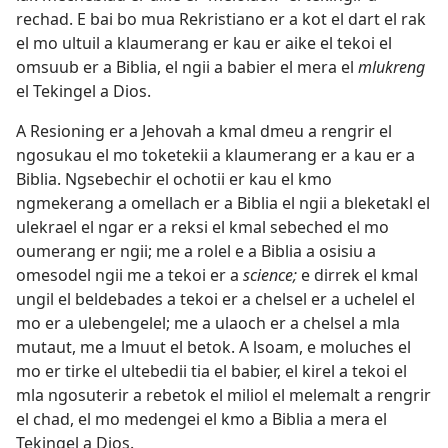
rechad. E bai bo mua Rekristiano er a kot el dart el rak
el mo ultuil a klaumerang er kau er aike el tekoi el
omsuub er a Biblia, el ngii a babier el mera el
mlukreng
el Tekingel a Dios.
A Resioning er a Jehovah a kmal dmeu a rengrir el
ngosukau el mo toketekii a klaumerang er a kau er a
Biblia. Ngsebechir el ochotii er kau el kmo
ngmekerang a omellach er a Biblia el ngii a bleketakl el
ulekrael el ngar er a reksi el kmal sebeched el mo
oumerang er ngii; me a rolel e a Biblia a osisiu a
omesodel ngii me a tekoi er a
science;
e dirrek el kmal
ungil el beldebades a tekoi er a chelsel er a uchelel el
mo er a ulebengelel; me a ulaoch er a chelsel a mla
mutaut, me a lmuut el betok. A lsoam, e moluches el
mo er tirke el ultebedii tia el babier, el kirel a tekoi el
mla ngosuterir a rebetok el miliol el melemalt a rengrir
el chad, el mo medengei el kmo a Biblia a mera el
Tekingel a Dios.