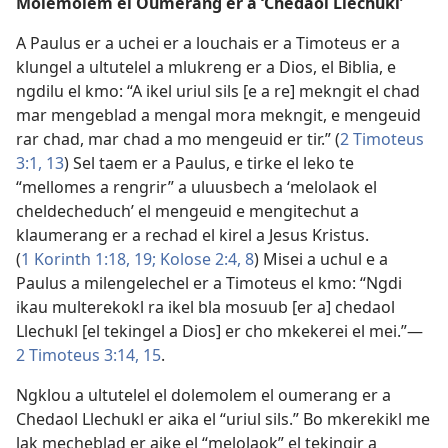
Molemolem el Oumerang er a ‘Chedaol Llechukl’
A Paulus er a uchei er a louchais er a Timoteus er a
klungel a ultutelel a mlukreng er a Dios, el Biblia, e
ngdilu el kmo: “A ikel uriul sils [e a re] mekngit el chad
mar mengeblad a mengal mora mekngit, e mengeuid
rar chad, mar chad a mo mengeuid er tir.” (
2 Timoteus
3:1,
13
) Sel taem er a Paulus, e tirke el leko te
“mellomes a rengrir” a uluusbech a ‘melolaok el
cheldecheduch’ el mengeuid e mengitechut a
klaumerang er a rechad el kirel a Jesus Kristus.
(
1 Korinth 1:18, 19;
Kolose 2:4,
8
) Misei a uchul e a
Paulus a milengelechel er a Timoteus el kmo: “Ngdi
ikau multerekokl ra ikel bla mosuub [er a] chedaol
Llechukl [el tekingel a Dios] er cho mkekerei el mei.”​—
2 Timoteus 3:14, 15
.
Ngklou a ultutelel el dolemolem el oumerang er a
Chedaol Llechukl er aika el “uriul sils.” Bo mkerekikl me
lak mecheblad er aike el “melolaok” el tekingir a