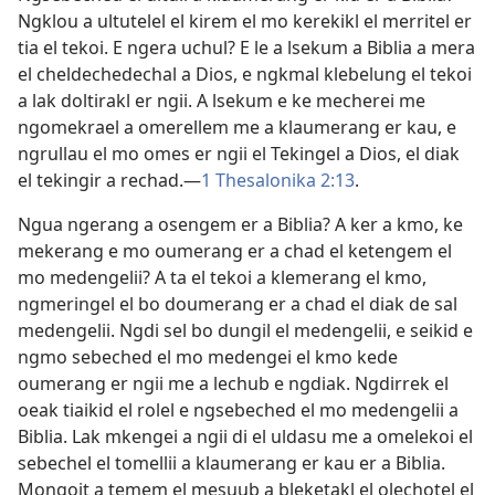
Ngklou a ultutelel el kirem el mo kerekikl el merritel er
tia el tekoi. E ngera uchul? E le a lsekum a Biblia a mera
el cheldechedechal a Dios, e ngkmal klebelung el tekoi
a lak doltirakl er ngii. A lsekum e ke mecherei me
ngomekrael a omerellem me a klaumerang er kau, e
ngrullau el mo omes er ngii el Tekingel a Dios, el diak
el tekingir a rechad.​—
1 Thesalonika 2:13
.
Ngua ngerang a osengem er a Biblia? A ker a kmo, ke
mekerang e mo oumerang er a chad el ketengem el
mo medengelii? A ta el tekoi a klemerang el kmo,
ngmeringel el bo doumerang er a chad el diak de sal
medengelii. Ngdi sel bo dungil el medengelii, e seikid e
ngmo sebeched el mo medengei el kmo kede
oumerang er ngii me a lechub e ngdiak. Ngdirrek el
oeak tiaikid el rolel e ngsebeched el mo medengelii a
Biblia. Lak mkengei a ngii di el uldasu me a omelekoi el
sebechel el tomellii a klaumerang er kau er a Biblia.
Mongoit a temem el mesuub a bleketakl el olechotel el