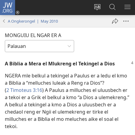
JW.ORG
Log
In
Mngedechii
Mosiik
MO
(opens
a
a
A
A Ongkerongel | May 2010
new
omelekoi
Tekoi
ME
window)
er
MONGUIU EL NGAR ER A
a
JW.ORG
A Biblia a Mera el Mlukreng el Tekingel a Dios
NGERA mle belkul a tekingel a Paulus er a ledu el kmo
a Biblia a “melluches luleak a Reng ra Dios”?
(
2 Timoteus 3:16
) A Paulus a milluches el uluusbech er
a tekoi er a Grik el belkul a kmo “a Dios a ulemekreng.”
A belkul a tekingel a kmo a Dios a uluusbech er a
chedaol reng er Ngii el ulemekreng er tirke el
milluches er a Biblia el mo meluches aike el soal el
tekoi.