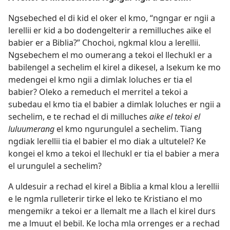
Ngsebeched el di kid el oker el kmo, “ngngar er ngii a
lerellii er kid a bo dodengelterir a remilluches aike el
babier er a Biblia?” Chochoi, ngkmal klou a lerellii.
Ngsebechem el mo oumerang a tekoi el llechukl er a
babilengel a sechelim el kirel a dikesel, a lsekum ke mo
medengei el kmo ngii a dimlak loluches er tia el
babier? Oleko a remeduch el merritel a tekoi a
subedau el kmo tia el babier a dimlak loluches er ngii a
sechelim, e te rechad el di milluches
aike el tekoi el
luluumerang
el kmo ngurungulel a sechelim. Tiang
ngdiak lerellii tia el babier el mo diak a ultutelel? Ke
kongei el kmo a tekoi el llechukl er tia el babier a mera
el urungulel a sechelim?
A uldesuir a rechad el kirel a Biblia a kmal klou a lerellii
e le ngmla rulleterir tirke el leko te Kristiano el mo
mengemikr a tekoi er a llemalt me a llach el kirel durs
me a lmuut el bebil. Ke locha mla orrenges er a rechad