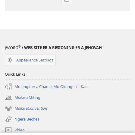
Publication
download
options
A
ONGKERONGEL
May 2010
®
JW.ORG
/ WEB SITE ER A RESIONING ER A JEHOVAH
Appearance Settings
Quick Links
Molengit er a Chad el Mo Oldingel er Kau
Msikii a Miting
(opens
new
Msikii a
Convention
(opens
window)
new
Ngera Beches
window)
Video