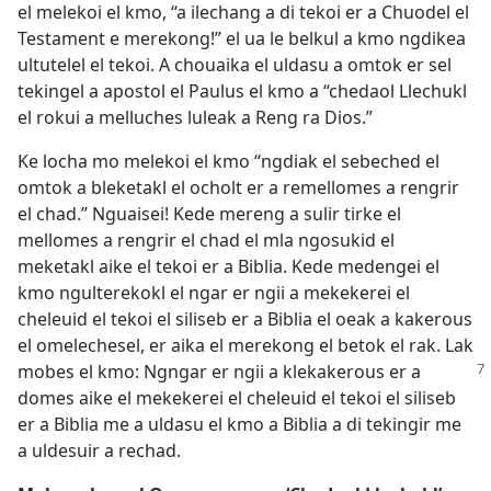
el melekoi el kmo, “a ilechang a di tekoi er a Chuodel el
Testament e merekong!” el ua le belkul a kmo ngdikea
ultutelel el tekoi. A chouaika el uldasu a omtok er sel
tekingel a apostol el Paulus el kmo a “chedaol Llechukl
el rokui a melluches luleak a Reng ra Dios.”
Ke locha mo melekoi el kmo “ngdiak el sebeched el
omtok a bleketakl el ocholt er a remellomes a rengrir
el chad.” Nguaisei! Kede mereng a sulir tirke el
mellomes a rengrir el chad el mla ngosukid el
meketakl aike el tekoi er a Biblia. Kede medengei el
kmo ngulterekokl el ngar er ngii a mekekerei el
cheleuid el tekoi el siliseb er a Biblia el oeak a kakerous
el omelechesel, er aika el merekong el betok el rak. Lak
mobes el kmo: Ngngar er ngii a
klekakerous er a
domes aike el mekekerei el cheleuid el tekoi el siliseb
er a Biblia me a uldasu el kmo a Biblia a di tekingir me
a uldesuir a rechad.