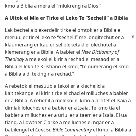
kmo a Biblia a mera el “mlukreng ra Dios.”
A Ultok el Mla er Tirke el Leko Te “Sechelil” a Biblia
Lak bechei a blekerdelir tirke el omtok er a Biblia e
meruul er tir el leko te “sechelil” me
longitechut er a
klaumerang er kau er sel bleketakl el olechotel a
klemerang er a Biblia. A babier el
New Dictionary of
Theology
a melekoi el kirir a rechad el mesaod er a
Biblia el leko te Kristiano el kmo, “te oumerang el kmo
a Biblia a di tekingir a rechad.”
A rebetok el mesuub a tekoi er a klechelid a
kaititekangel el kirir tirke el chad el milluches a babier
er a Biblia. A rebebil a melekoi el kmo a profet el Isaia a
dimlak loluches er a babier er a Isaia. Te kmo tia el
babier a milluches er a uriul er a taem er a Isaia. El ua
tiang, a Lowther Clarke a melluches el ngar er a
babilengel el
Concise Bible Commentary
el kmo, a Biblia a