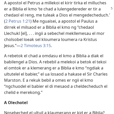
A apostol el Petrus a millekoi el kirir tirka el milluches
er a Biblia el kmo ‘te chad a lulengedereder er tir a
chedaol el reng, me tuleak a Dios el mengedecheduch.’
(
2 Petrus 1:21
) Me nguaisei, a apostol el Paulus a
dirrek el milsaod er a Biblia el kmo ng “chedaol
Llechukl [el], . . . ingii a sebechel mekllemesau el mor
cholsobel loeak sel kloumera loumera ra Kristus
Jesus.”​—
2 Timoteus 3:15
.
A rebetok el chad a omdasu el kmo a Biblia a diak el
babilengel a Dios. A rebebil a melekoi a betok el tekoi
el omtok er a klemerang er a Biblia e kmo “ngdiak a
ultutelel el babier,” el ua losaod a hakase el Sir Charles
Marston. E a rekuk bebil a omes er ngii el kmo
“ngchuodel el babier el di mesaod a cheldecheduch el
chelid e merekong.”
A Olechotel
Ngsebeched el ultuil a klaumerang er kid er a Biblia?