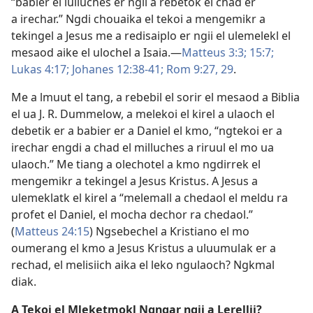
“babier el lulluches er ngii a rebetok el chad er
a irechar.” Ngdi chouaika el tekoi a mengemikr a
tekingel a Jesus me a redisaiplo er ngii el ulemelekl el
mesaod aike el ulochel a Isaia.​—
Matteus 3:3;
15:7;
Lukas 4:17;
Johanes 12:38-41;
Rom 9:27,
29
.
Me a lmuut el tang, a rebebil el sorir el mesaod a Biblia
el ua J. R. Dummelow, a melekoi el kirel a ulaoch el
debetik er a babier er a Daniel el kmo, “ngtekoi er a
irechar engdi a chad el milluches a riruul el mo ua
ulaoch.” Me tiang a olechotel a kmo ngdirrek el
mengemikr a tekingel a Jesus Kristus. A Jesus a
ulemeklatk el kirel a “melemall a chedaol el meldu ra
profet el Daniel, el mocha dechor ra chedaol.”
(
Matteus 24:15
) Ngsebechel a Kristiano el mo
oumerang el kmo a Jesus Kristus a uluumulak er a
rechad, el melisiich aika el leko ngulaoch? Ngkmal
diak.
A Tekoi el Mleketmokl Ngngar ngii a Lerellii?