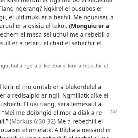
 Tiang ngerang? Ngkirel el ousubes er
ii, el uldimukl er a bechil. Me nguaisei, a
eruul er a osisiu el tekoi.
(Monguiu er a
chem el mesa sel uchul me a rebebil a
uill er a reteru el chad el sebechir el
 nguchul a ngera el kerebai el kirir a rebechiil el
el kirir el mo omtab er a blekerdelel a
er a redisaiplo er ngii. Ngmillatk aike el
usbech. El uai tiang, sera lemesaul a
o: “Mei me doibngid el mor a diak a re
l.” (
Markus 6:30-32
) Me a rebechiil el
chouaisei el omelatk. A Biblia a mesaod er