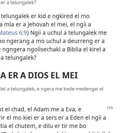
er a telungalek?
 telungalek er kid e ngkired el mo
mla er a Jehovah el mei, el ngii a
Mateus 6:9
) Ngii a uchul a telungalek me
mo ngerang a mo uchul a deurreng er a
 ngngera ngolisechakl a Biblia el kirel a
 a telungalek?
 ER A DIOS EL MEI
elel a telungalek, e ngera me kede medengei el
kot el chad, el Adam me
a Eva, e
rir el mo kiei er a sers er a Eden el ngii a
tia el chutem, e dilu er tir me bo