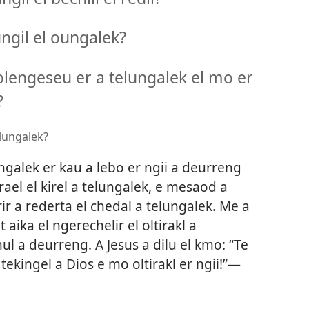
ngil el oungalek?
lengeseu er a telungalek el mo er
?
lungalek?
ngalek er kau a lebo er ngii a deurreng
krael el kirel a telungalek, e mesaod a
rir a rederta el chedal a telungalek. Me a
 aika el ngerechelir el oltirakl a
l a deurreng. A Jesus a dilu el kmo: “Te
tekingel a Dios e mo oltirakl er ngii!”​—