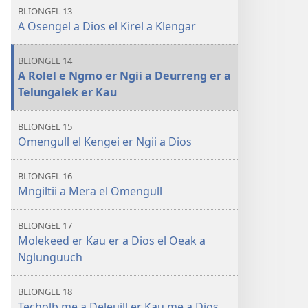
BLIONGEL 13
A Osengel a Dios el Kirel a Klengar
BLIONGEL 14
A Rolel e Ngmo er Ngii a Deurreng er a
Telungalek er Kau
BLIONGEL 15
Omengull el Kengei er Ngii a Dios
BLIONGEL 16
Mngiltii a Mera el Omengull
BLIONGEL 17
Molekeed er Kau er a Dios el Oeak a
Nglunguuch
BLIONGEL 18
Techolb me a Deleuill er Kau me a Dios