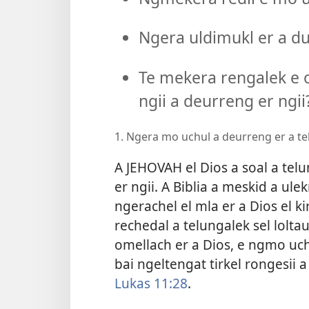
Ngera uldimukl er a du
Te mekera rengalek e o
ngii a deurreng er ngii
1. Ngera mo uchul a deurreng er a te
A JEHOVAH el Dios a soal a telu
er ngii. A Biblia a meskid a ule
ngerachel el mla er a Dios el ki
rechedal a telungalek sel loltaut
omellach er a Dios, e ngmo uchu
bai ngeltengat tirkel rongesii a 
Lukas 11:28
.