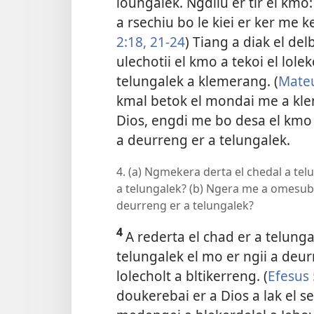
loungalek. Ngdilu er tir el kmo:
a rsechiu bo le kiei er ker me k
2:18,
21-24
) Tiang a diak el del
ulechotii el kmo a tekoi el lolek
telungalek a klemerang. (
Mateu
kmal betok el mondai me a kleng
Dios, engdi me bo desa el kmo
a deurreng er a telungalek.
4. (a) Ngmekera derta el chedal a tel
a telungalek? (b) Ngera me a omesubel 
deurreng er a telungalek?
4
A rederta el chad er a telunga
telungalek el mo er ngii a deur
lolecholt a bltikerreng. (
Efesus 
doukerebai er a Dios a lak el