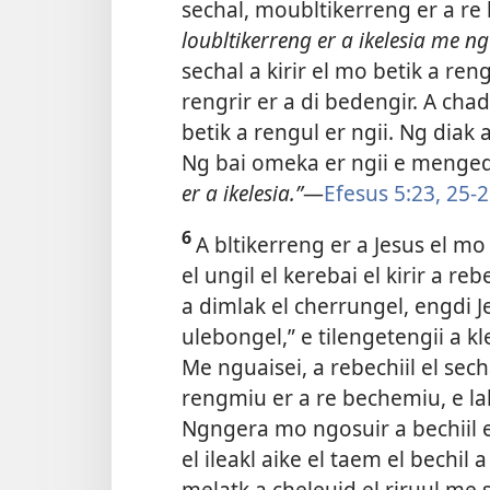
sechal, moubltikerreng er a r
loubltikerreng er a ikelesia me ng 
sechal a kirir el mo betik a reng
rengrir er a di bedengir. A chad 
betik a rengul er ngii. Ng diak 
Ng bai omeka er ngii e menged
er a ikelesia.”​
—
Efesus 5:23,
25-2
6
A bltikerreng er a Jesus el mo 
el ungil el kerebai el kirir a rebe
a dimlak el cherrungel, engdi Je
ulebongel,” e tilengetengii a klen
Me nguaisei, a rebechiil el sec
rengmiu er a re bechemiu, e lak 
Ngngera mo ngosuir a bechiil el
el ileakl aike el taem el bechil
melatk a cheleuid el riruul me 