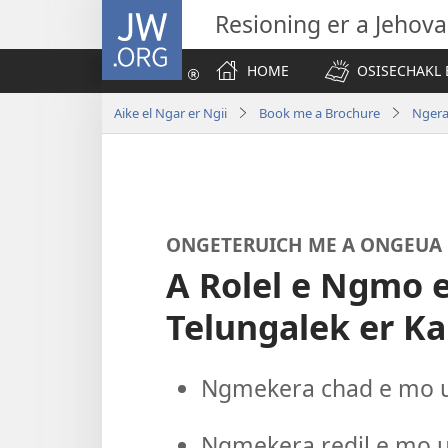
JW.ORG
Resioning er a Jehov
HOME
OSISECHAKL E
Aike el Ngar er Ngii
Book me a Brochure
Ngeran
ONGETERUICH ME A ONGEUA 
A Rolel e Ngmo e
Telungalek er K
Ngmekera chad e mo ung
Ngmekera redil e mo ung