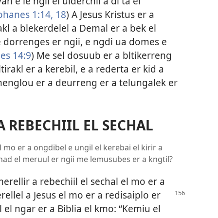
 e le ngii el ulderchii a di ta el
ohanes 1:14,
18
) A Jesus Kristus er a
akl a blekerdelel a Demal er a bek el
e dorrenges er ngii, e ngdi ua domes e
es 14:9
) Me sel dosuub er a bltikerreng
ltirakl er a kerebil, e a rederta er kid a
englou er a deurreng er a telungalek er
 A REBECHIIL EL SECHAL
 mo er a ongdibel e ungil el kerebai el kirir a
 chad el meruul er ngii me lemusubes er a kngtil?
erellir a rebechiil el sechal el mo er a
rellel
a Jesus el mo er a redisaiplo er
l el ngar er a Biblia el kmo: “Kemiu el