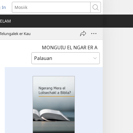
 In
pens
Mosiik
ew
HELAM
ndow)
 Telungalek er Kau
MONGUIU EL NGAR ER A