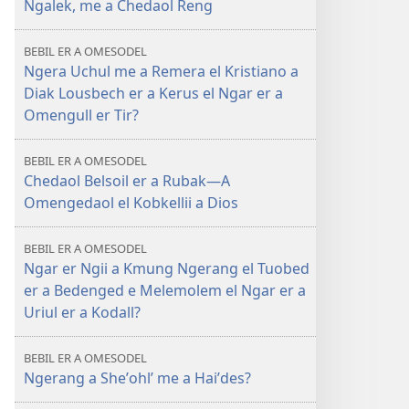
Ngalek, me a Chedaol Reng
BEBIL ER A OMESODEL
Ngera Uchul me a Remera el Kristiano a
Diak Lousbech er a Kerus el Ngar er a
Omengull er Tir?
BEBIL ER A OMESODEL
Chedaol Belsoil er a Rubak​—A
Omengedaol el Kobkellii a Dios
BEBIL ER A OMESODEL
Ngar er Ngii a Kmung Ngerang el Tuobed
er a Bedenged e Melemolem el Ngar er a
Uriul er a Kodall?
BEBIL ER A OMESODEL
Ngerang a Sheʼohlʹ me a Haiʹdes?