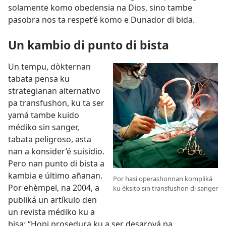
solamente komo obedensia na Dios, sino tambe
pasobra nos ta respet’é komo e Dunador di bida.
Un kambio di punto di bista
Un tempu, dòkternan
tabata pensa ku
strategianan alternativo
pa transfushon, ku ta ser
yamá tambe kuido
médiko sin sanger,
tabata peligroso, asta
nan a konsider’é suisidio.
Pero nan punto di bista a
kambia e último añanan.
Por hasi operashonnan kompliká
Por ehèmpel, na 2004, a
ku éksito sin transfushon di sanger
publiká un artíkulo den
un revista médiko ku a
bisa: “Hopi prosedura ku a ser desaroyá pa