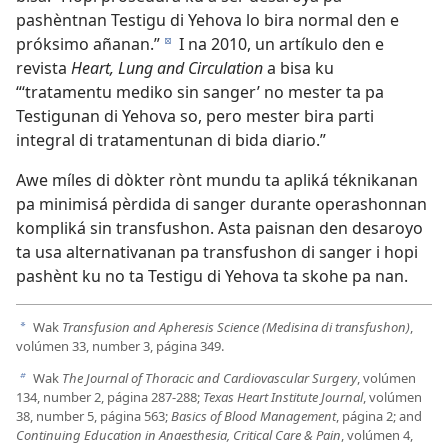
pashèntnan Testigu di Yehova lo bira normal den e
próksimo añanan.”
I na 2010, un artíkulo den e
d
revista
Heart, Lung and Circulation
a bisa ku
“‘tratamentu mediko sin sanger’ no mester ta pa
Testigunan di Yehova so, pero mester bira parti
integral di tratamentunan di bida diario.”
Awe míles di dòkter rònt mundu ta apliká téknikanan
pa minimisá pèrdida di sanger durante operashonnan
kompliká sin transfushon. Asta paisnan den desaroyo
ta usa alternativanan pa transfushon di sanger i hopi
pashènt ku no ta Testigu di Yehova ta skohe pa nan.
Wak
Transfusion and Apheresis Science (Medisina di transfushon)
,
a
volúmen 33, number 3, página 349.
Wak
The Journal of Thoracic and Cardiovascular Surgery
, volúmen
b
134, number 2, página 287-288;
Texas Heart Institute Journal
, volúmen
38, number 5, página 563;
Basics of Blood Management
, página 2; and
Continuing Education in Anaesthesia, Critical Care & Pain
, volúmen 4,