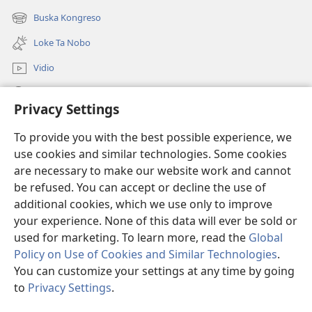
new
Buska Kongreso
(opens
window)
new
Loke Ta Nobo
window)
Vidio
Buska Riba JW.ORG
Privacy Settings
Donashon
(opens
To provide you with the best possible experience, we
new
use cookies and similar technologies. Some cookies
window)
BIBLIOTEKA ONLINE Watchtower™
are necessary to make our website work and cannot
(opens
be refused. You can accept or decline the use of
new
®
JW Hub
window)
additional cookies, which we use only to improve
(opens
new
your experience. None of this data will ever be sold or
window)
used for marketing. To learn more, read the
Global
Policy on Use of Cookies and Similar Technologies
.
Copyright
© 2026 Watch Tower Bible and Tract Society of Pennsylvania.
You can customize your settings at any time by going
KONDISHONNAN DI USO
|
MANEHO DI PRIVASIDAT
|
PRIVACY
to
Privacy Settings
.
SETTINGS