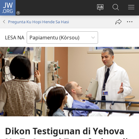
JW.ORG
Log
In
Kambia
Buska
MU
(opens
idioma
Riba
ME
Pregunta Ku Hopi Hende Sa Hasi
new
di
JW.ORG
window)
e
LESA NA
website
Dikon Testigunan di Yehova