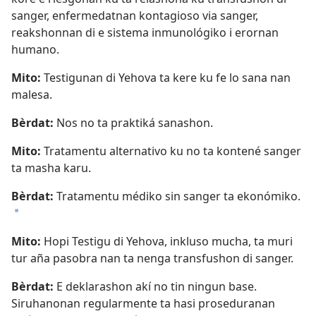
sanger, enfermedatnan kontagioso via sanger,
reakshonnan di e sistema inmunológiko i erornan
humano.
Mito:
Testigunan di Yehova ta kere ku fe lo sana nan
malesa.
Bèrdat:
Nos no ta praktiká sanashon.
Mito:
Tratamentu alternativo ku no ta kontené sanger
ta masha karu.
Bèrdat:
Tratamentu médiko sin sanger ta ekonómiko.
a
Mito:
Hopi Testigu di Yehova, inkluso mucha, ta muri
tur aña pasobra nan ta nenga transfushon di sanger.
Bèrdat:
E deklarashon akí no tin ningun base.
Siruhanonan regularmente ta hasi proseduranan