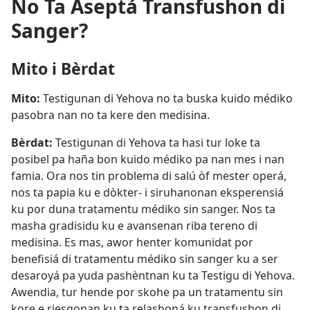
No Ta Aseptá Transfushon di
Sanger?
Mito i Bèrdat
Mito:
Testigunan di Yehova no ta buska kuido médiko
pasobra nan no ta kere den medisina.
Bèrdat:
Testigunan di Yehova ta hasi tur loke ta
posibel pa haña bon kuido médiko pa nan mes i nan
famia. Ora nos tin problema di salú òf mester operá,
nos ta papia ku e dòkter- i siruhanonan eksperensiá
ku por duna tratamentu médiko sin sanger. Nos ta
masha gradisidu ku e avansenan riba tereno di
medisina. Es mas, awor henter komunidat por
benefisiá di tratamentu médiko sin sanger ku a ser
desaroyá pa yuda pashèntnan ku ta Testigu di Yehova.
Awendia, tur hende por skohe pa un tratamentu sin
kore e riesgonan ku ta relashoná ku transfushon di