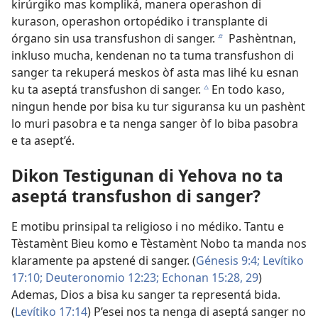
kirúrgiko mas kompliká, manera operashon di
kurason, operashon ortopédiko i transplante di
órgano sin usa transfushon di sanger.
Pashèntnan,
b
inkluso mucha, kendenan no ta tuma transfushon di
sanger ta rekuperá meskos òf asta mas lihé ku esnan
ku ta aseptá transfushon di sanger.
En todo kaso,
c
ningun hende por bisa ku tur siguransa ku un pashènt
lo muri pasobra e ta nenga sanger òf lo biba pasobra
e ta asept’é.
Dikon Testigunan di Yehova no ta
aseptá transfushon di sanger?
E motibu prinsipal ta religioso i no médiko. Tantu e
Tèstamènt Bieu komo e Tèstamènt Nobo ta manda nos
klaramente pa apstené di sanger. (
Génesis 9:4;
Levítiko
17:10;
Deuteronomio 12:23;
Echonan 15:28, 29
)
Ademas, Dios a bisa ku sanger ta representá bida.
(
Levítiko 17:14
) P’esei nos ta nenga di aseptá sanger no