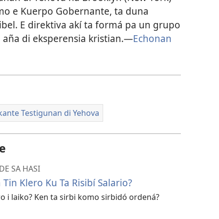
komo e Kuerpo Gobernante, ta duna
ibel. E direktiva akí ta formá pa un grupo
i aña di eksperensia kristian.—
Echonan
kante Testigunan di Yehova
te
E SA HASI
Tin Klero Ku Ta Risibí Salario?
ro i laiko? Ken ta sirbi komo sirbidó ordená?