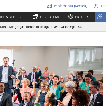
Papiamentu (Kòrsou)
Log
Skohe
(o
Idioma
n
ANSA DI BEIBEL
BIBLIOTEKA
NOTISIA
wi
Kon e Kongregashonnan di Testigu di Yehova Ta Organisá?