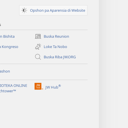
Opshon pa Aparensia di Website
s
un Bishita
Buska Reunion
(opens
new
a Kongreso
Loke Ta Nobo
window)
Buska Riba JW.ORG
ashon
LIOTEKA ONLINE
®
JW Hub
(opens
chtower™
new
window)