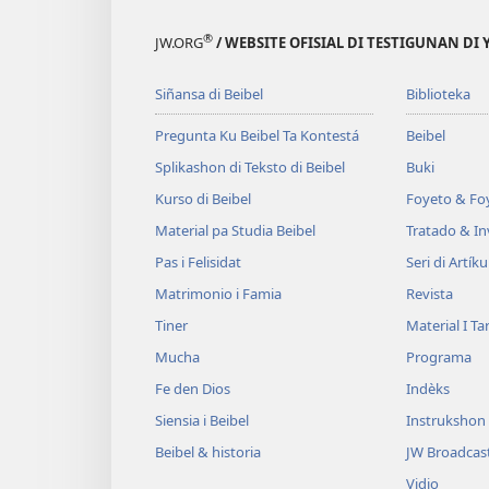
®
JW.ORG
/ WEBSITE OFISIAL DI TESTIGUNAN DI
Siñansa di Beibel
Biblioteka
Pregunta Ku Beibel Ta Kontestá
Beibel
Splikashon di Teksto di Beibel
Buki
Kurso di Beibel
Foyeto & Foy
Material pa Studia Beibel
Tratado & In
Pas i Felisidat
Seri di Artíku
Matrimonio i Famia
Revista
Tiner
Material I T
Mucha
Programa
Fe den Dios
Indèks
Siensia i Beibel
Instrukshon
Beibel & historia
JW Broadcas
Vidio