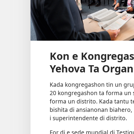
Kon e Kongregas
Yehova Ta Organ
Kada kongregashon tin un grup
20 kongregashon ta forma un si
forma un distrito. Kada tantu 
bishita di ansianonan biahero,
i superintendente di distrito.
For di e sede mundial di Testi