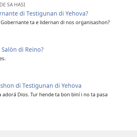
E SA HASI
nante di Testigunan di Yehova?
Gobernante ta e lidernan di nos organisashon?
 Salòn di Reino?
es.
shon di Testigunan di Yehova
 adorá Dios. Tur hende ta bon biní i no ta pasa