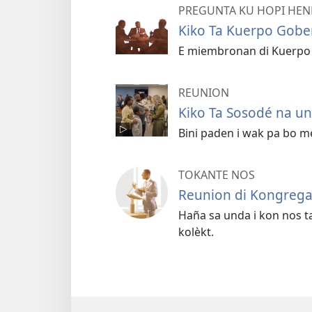
PREGUNTA KU HOPI HEND
Kiko Ta Kuerpo Gober
E miembronan di Kuerpo 
REUNION
Kiko Ta Sosodé na un
Bini paden i wak pa bo m
TOKANTE NOS
Reunion di Kongrega
Haña sa unda i kon nos ta
kolèkt.