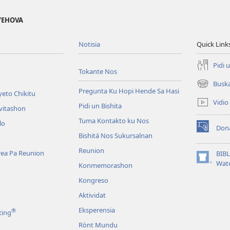
 YEHOVA
Notisia
Quick Link
Pidi 
Tokante Nos
Busk
(opens
Pregunta Ku Hopi Hende Sa Hasi
eto Chikitu
new
Vidio
Pidi un Bishita
window)
vitashon
Tuma Kontakto ku Nos
lo
Don
(opens
Bishitá Nos Sukursalnan
new
Reunion
window)
area Pa Reunion
BIB
(opens
Wat
Konmemorashon
new
Kongreso
window)
Aktividat
Eksperensia
®
ting
Rònt Mundu