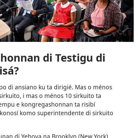
honnan di Testigu di
isá?
o di ansiano ku ta dirigié. Mas o ménos
rkuito, i mas o ménos 10 sirkuito ta
tempu e kongregashonnan ta risibí
 konosí komo superintendente di sirkuito
gunan di Yehova na Brooklyn (New York)