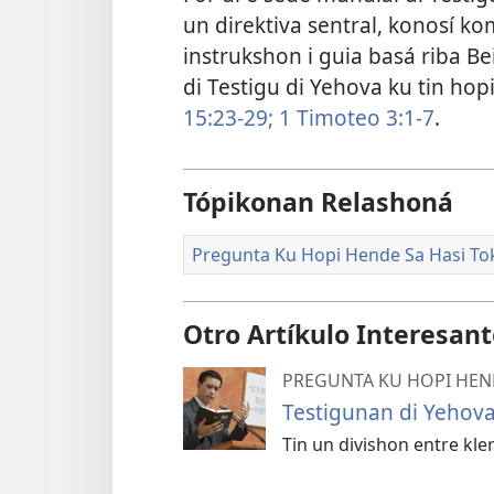
un direktiva sentral, konosí 
instrukshon i guia basá riba Be
di Testigu di Yehova ku tin hop
15:23-29;
1 Timoteo 3:1-7
.
Tópikonan Relashoná
Pregunta Ku Hopi Hende Sa Hasi To
Otro Artíkulo Interesan
PREGUNTA KU HOPI HEND
Testigunan di Yehova 
Tin un divishon entre kle