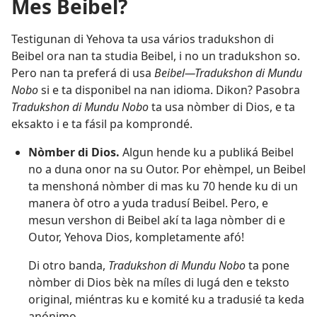
Mes Beibel?
Testigunan di Yehova ta usa vários tradukshon di
Beibel ora nan ta studia Beibel, i no un tradukshon so.
Pero nan ta preferá di usa
Beibel—Tradukshon di Mundu
Nobo
si e ta disponibel na nan idioma. Dikon? Pasobra
Tradukshon di Mundu Nobo
ta usa nòmber di Dios, e ta
eksakto i e ta fásil pa komprondé.
Nòmber di Dios.
Algun hende ku a publiká Beibel
no a duna onor na su Outor. Por ehèmpel, un Beibel
ta menshoná nòmber di mas ku 70 hende ku di un
manera òf otro a yuda tradusí Beibel. Pero, e
mesun vershon di Beibel akí ta laga nòmber di e
Outor, Yehova Dios, kompletamente afó!
Di otro banda,
Tradukshon di Mundu Nobo
ta pone
nòmber di Dios bèk na míles di lugá den e teksto
original, miéntras ku e komité ku a tradusié ta keda
anónimo.