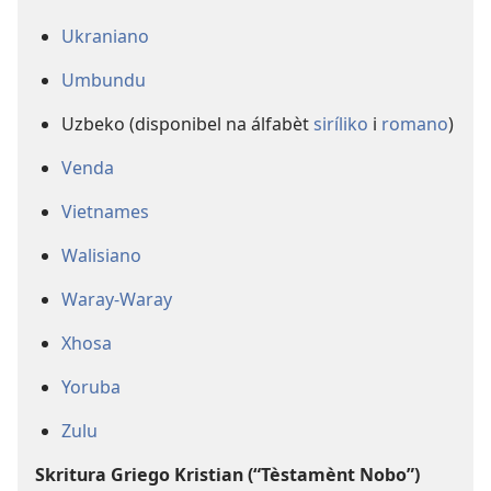
Ukraniano
Umbundu
Uzbeko (disponibel na álfabèt
siríliko
i
romano
)
Venda
Vietnames
Walisiano
Waray-Waray
Xhosa
Yoruba
Zulu
Skritura Griego Kristian (“Tèstamènt Nobo”)