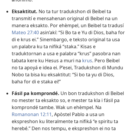
Eksaktitut.
No ta tur tradukshon di Beibel ta
transmití e mensahenan original di Beibel na un
manera eksakto. Por ehèmpel, un Beibel ta tradusí
Mateo 27:40
asin’akí: “Si Bo ta e Yu di Dios, baha for
di e krus ei.” Sinembargo, e teksto original ta usa
un palabra ku ta nifiká “staka.” Kisas e
traduktornan a usa e palabra “krus” pasobra nan
tabata kere ku Hesus a muri na
krus
. Pero Beibel
no ta apoyá e idea ei. P’esei, Tradukshon di Mundu
Nobo ta bisa ku eksaktitut: “Si bo ta yu di Dios,
baha for di e staka ei!”
Fásil pa komprondé.
Un bon tradukshon di Beibel
no mester ta eksakto so, e mester ta kla i fásil pa
komprondé tambe. Wak un ehèmpel. Na
Romanonan 12:11
, Apòstel Pablo a usa un
ekspreshon ku literalmente ta nifiká “e spiritu ta
herebé.” Den nos tempu, e ekspreshon ei no ta