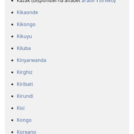
Kazak (disponibel na álfabèt
arabir
i
siríliko
)
Kikaonde
Kikongo
Kikuyu
Kiluba
Kinyarwanda
Kirghiz
Kiribati
Kirundi
Kisi
Kongo
Koreano