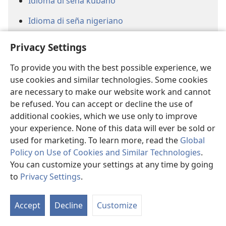
Idioma di seña kubano
Idioma di seña nigeriano
Idioma di seña paraguayo
Privacy Settings
Ingles di Liberia
To provide you with the best possible experience, we
use cookies and similar technologies. Some cookies
Jiwaka
are necessary to make our website work and cannot
Jula
be refused. You can accept or decline the use of
additional cookies, which we use only to improve
Kannada (Baraha Bhaashe)
your experience. None of this data will ever be sold or
used for marketing. To learn more, read the
Global
Kanyok
Policy on Use of Cookies and Similar Technologies
.
Khana
You can customize your settings at any time by going
to
Privacy Settings
.
Kikongo ya Leta
Kokola
Accept
Decline
Customize
Kreol di Guadeloupe