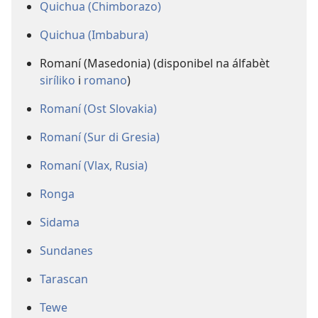
Quichua (Chimborazo)
Quichua (Imbabura)
Romaní (Masedonia) (disponibel na álfabèt
siríliko
i
romano
)
Romaní (Ost Slovakia)
Romaní (Sur di Gresia)
Romaní (Vlax, Rusia)
Ronga
Sidama
Sundanes
Tarascan
Tewe