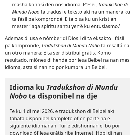
masha konosí den nos idioma. P’esei,
Tradukshon di
Mundu Nobo
ta tradusí e teksto akí na un manera ku
ta fásil pa komprondé. E ta bisa ku un kristian
mester ‘laga spiritu santu yen’é ku entusiasmo.’
Ademas di usa e nòmber di Dios i di ta eksakto i fásil
pa komprondé,
Tradukshon di Mundu Nobo
ta resaltá na
un otro manera: E ta ser distribuí grátis. Komo
resultado, miónes di hende por lesa Beibel na nan mes
idioma, asta si nan no por kumpra un Beibel.
Idioma ku
Tradukshon di Mundu
Nobo
ta disponibel na dje
Te ku 1 di mei 2026, e tradukshon di Beibel akí
tabata disponibel kompleto òf en parte na e
siguiente idiomanan. Tur e edishonnan ei bo por
download òf lesa grátis riba Internet. Hopi di nan