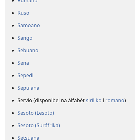
Rumano
Ruso
Samoano
Sango
Sebuano
Sena
Sepedi
Sepulana
Servio (disponibel na álfabèt
siríliko
i
romano
)
Sesoto (Lesoto)
Sesoto (Suráfrika)
Setsuana