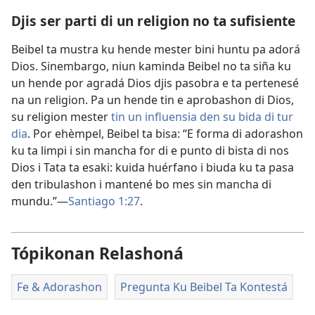
Djis ser parti di un religion no ta sufisiente
Beibel ta mustra ku hende mester bini huntu pa adorá
Dios. Sinembargo, niun kaminda Beibel no ta siña ku
un hende por agradá Dios djis pasobra e ta pertenesé
na un religion. Pa un hende tin e aprobashon di Dios,
su religion mester
tin un influensia den su bida di tur
dia
. Por ehèmpel, Beibel ta bisa: “E forma di adorashon
ku ta limpi i sin mancha for di e punto di bista di nos
Dios i Tata ta esaki: kuida huérfano i biuda ku ta pasa
den tribulashon i mantené bo mes sin mancha di
mundu.”—
Santiago 1:27
.
Tópikonan Relashoná
Fe & Adorashon
Pregunta Ku Beibel Ta Kontestá