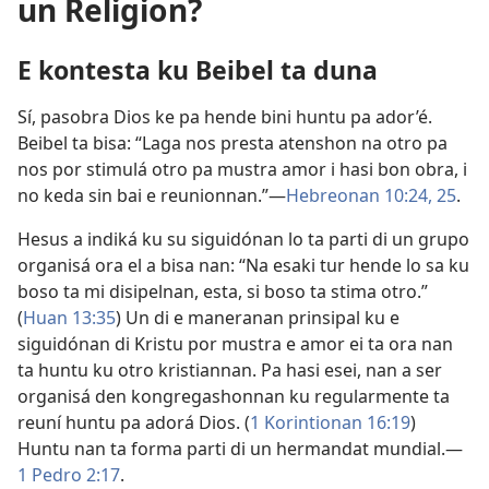
un Religion?
E kontesta ku Beibel ta duna
Sí, pasobra Dios ke pa hende bini huntu pa ador’é.
Beibel ta bisa: “Laga nos presta atenshon na otro pa
nos por stimulá otro pa mustra amor i hasi bon obra, i
no keda sin bai e reunionnan.”—
Hebreonan 10:24, 25
.
Hesus a indiká ku su siguidónan lo ta parti di un grupo
organisá ora el a bisa nan: “Na esaki tur hende lo sa ku
boso ta mi disipelnan, esta, si boso ta stima otro.”
(
Huan 13:35
) Un di e maneranan prinsipal ku e
siguidónan di Kristu por mustra e amor ei ta ora nan
ta huntu ku otro kristiannan. Pa hasi esei, nan a ser
organisá den kongregashonnan ku regularmente ta
reuní huntu pa adorá Dios. (
1 Korintionan 16:19
)
Huntu nan ta forma parti di un hermandat mundial.​—
1 Pedro 2:17
.