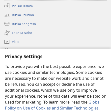
Pidi un Bishita
Buska Reunion
(opens
new
Buska Kongreso
(opens
window)
new
Loke Ta Nobo
window)
Vidio
Buska Riba JW.ORG
Privacy Settings
Donashon
(opens
To provide you with the best possible experience, we
new
use cookies and similar technologies. Some cookies
window)
BIBLIOTEKA ONLINE Watchtower™
are necessary to make our website work and cannot
(opens
new
be refused. You can accept or decline the use of
®
JW Hub
window)
additional cookies, which we use only to improve
(opens
new
your experience. None of this data will ever be sold or
window)
used for marketing. To learn more, read the
Global
Policy on Use of Cookies and Similar Technologies
.