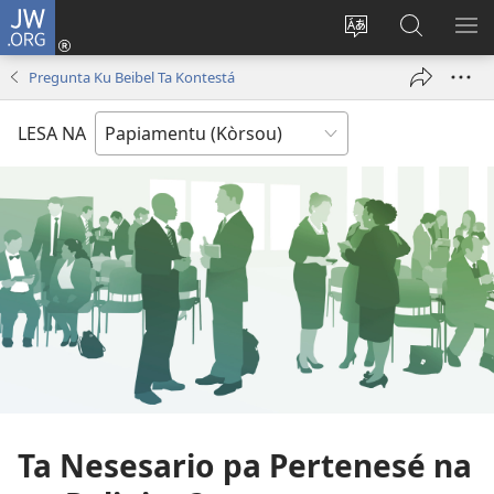
JW.ORG
Log
In
Kambia
Buska
MU
(opens
idioma
Riba
ME
Pregunta Ku Beibel Ta Kontestá
new
di
JW.ORG
window)
e
LESA NA
website
Ta Nesesario pa Pertenesé na