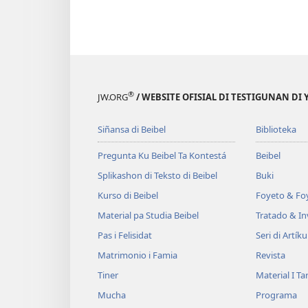
®
JW.ORG
/ WEBSITE OFISIAL DI TESTIGUNAN DI
Siñansa di Beibel
Biblioteka
Pregunta Ku Beibel Ta Kontestá
Beibel
Splikashon di Teksto di Beibel
Buki
Kurso di Beibel
Foyeto & Foy
Material pa Studia Beibel
Tratado & In
Pas i Felisidat
Seri di Artíku
Matrimonio i Famia
Revista
Tiner
Material I T
Mucha
Programa