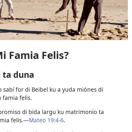
Mi Famia Felis?
l ta duna
 sabí for di Beibel ku a yuda miónes di
famia felis.
romiso di bida largu ku matrimonio ta
ia felis.​—
Mateo 19:4-6
.