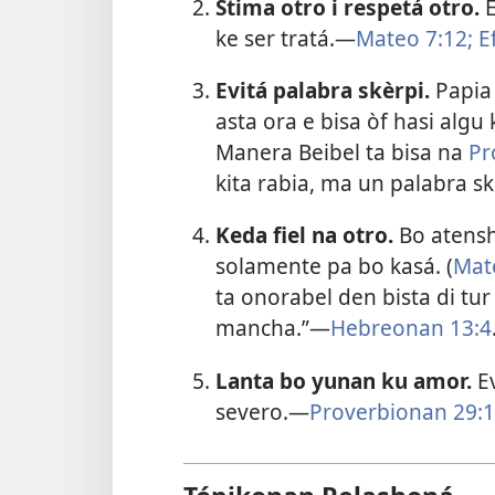
Stima otro i respetá otro.
E
ke ser tratá.​—
Mateo 7:12;
Ef
Evitá palabra skèrpi.
Papia
asta ora e bisa òf hasi algu 
Manera Beibel ta bisa na
Pr
kita rabia, ma un palabra skè
Keda fiel na otro.
Bo atensh
solamente pa bo kasá. (
Mat
ta onorabel den bista di tu
mancha.”​—
Hebreonan 13:4
Lanta bo yunan ku amor.
Ev
severo.​—
Proverbionan 29:1