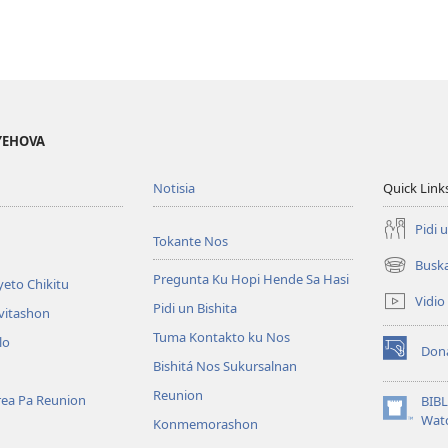
 YEHOVA
Notisia
Quick Link
Pidi 
Tokante Nos
Busk
(opens
Pregunta Ku Hopi Hende Sa Hasi
eto Chikitu
new
Vidio
Pidi un Bishita
window)
vitashon
Tuma Kontakto ku Nos
lo
Don
(opens
Bishitá Nos Sukursalnan
new
Reunion
window)
area Pa Reunion
BIB
(opens
Wat
Konmemorashon
new