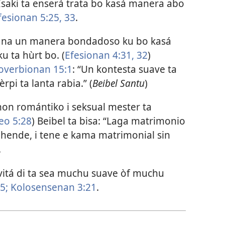
saki ta enserá trata bo kasá manera abo
esionan 5:25,
33
.
 na un manera bondadoso ku bo kasá
ku ta hùrt bo. (
Efesionan 4:31, 32
)
overbionan 15:1
: “Un kontesta suave ta
rpi ta lanta rabia.” (
Beibel Santu
)
on romántiko i seksual mester ta
eo 5:28
) Beibel ta bisa: “Laga matrimonio
r hende, i tene e kama matrimonial sin
.
itá di ta sea muchu suave òf muchu
5;
Kolosensenan 3:21
.