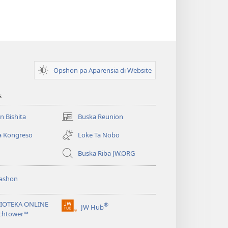
Opshon pa Aparensia di Website
s
un Bishita
Buska Reunion
(opens
new
a Kongreso
Loke Ta Nobo
window)
Buska Riba JW.ORG
ashon
LIOTEKA ONLINE
®
JW Hub
(opens
chtower™
new