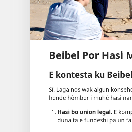
Beibel Por Hasi 
E kontesta ku Beibe
Sí. Laga nos wak algun konseho
hende hòmber i muhé hasi nan 
Hasi bo union legal.
E komp
duna ta e fundeshi pa un fam