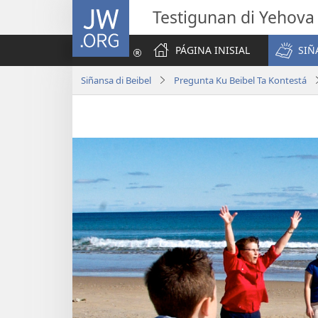
JW.ORG
Testigunan di Yehova
PÁGINA INISIAL
SIÑ
Siñansa di Beibel
Pregunta Ku Beibel Ta Kontestá