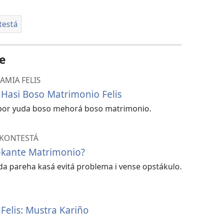
testá
te
AMIA FELIS
Hasi Boso Matrimonio Felis
por yuda boso mehorá boso matrimonio.
 KONTESTÁ
Tokante Matrimonio?
uda pareha kasá evitá problema i vense opstákulo.
Felis: Mustra Kariño