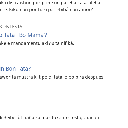
uk i distraishon por pone un pareha kasá alehá
te. Kiko nan por hasi pa rebibá nan amor?
 KONTESTÁ
Bo Tata i Bo Mama’?
loke e mandamentu aki
no
ta nifiká.
un Bon Tata?
 awor ta mustra ki tipo di tata lo bo bira despues
di Beibel òf haña sa mas tokante Testigunan di