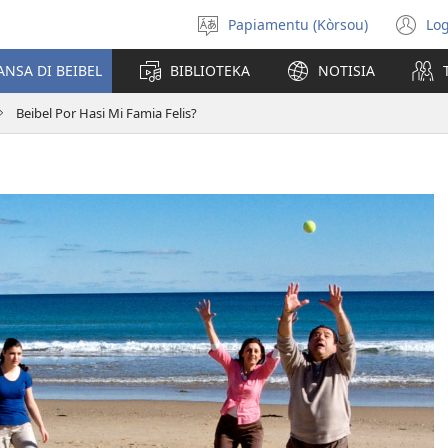
Papiamentu (Kòrsou)
Log
Skohe
(o
Idioma
n
ANSA DI BEIBEL
BIBLIOTEKA
NOTISIA
wi
Beibel Por Hasi Mi Famia Felis?