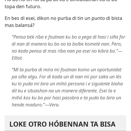
topa den futuro.
En bes di esei, dikon no purba di tin un punto di bista
mas balansá?
“Pensa bèk riba e foutnan ku bo a yega di hasi i siña for
di nan di manera ku bo no ta bolbe kometé nan. Pero,
no keda pensa di mas riba nan pa esei no kibra bo.”​—
Elliot.
“Mi ta purba di mira mi foutnan komo un oportunidat
pa siña algu. For di kada un di nan mi por saka un lès
ku lo yuda mi bira un mihó persona i e siguiente biaha
dil ku e situashon na un manera diferente. Esei ta e
mihó kos ku bo por hasi pasobra e ta yuda bo bira un
hende maduro.”​—Vera.
LOKE OTRO HÓBENNAN TA BISA