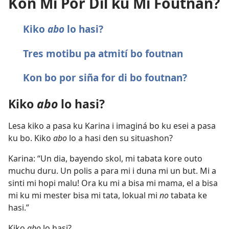
Kon Mi Por Dil ku Mi Foutnan?
Kiko
abo
lo hasi?
Tres motibu pa atmití bo foutnan
Kon bo por siña for di bo foutnan?
Kiko
abo
lo hasi?
Lesa kiko a pasa ku Karina i imaginá bo ku esei a pasa
ku bo. Kiko
abo
lo a hasi den su situashon?
Karina: “Un dia, bayendo skol, mi tabata kore outo
muchu duru. Un polis a para mi i duna mi un but. Mi a
sinti mi hopi malu! Ora ku mi a bisa mi mama, el a bisa
mi ku mi mester bisa mi tata, lokual mi
no
tabata ke
hasi.”
Kiko
abo
lo hasi?