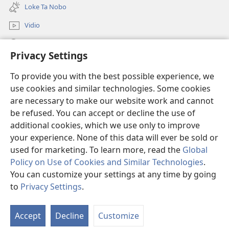
new
Loke Ta Nobo
window)
Vidio
Buska Riba JW.ORG
Privacy Settings
Donashon
(opens
To provide you with the best possible experience, we
new
use cookies and similar technologies. Some cookies
window)
BIBLIOTEKA ONLINE Watchtower™
are necessary to make our website work and cannot
(opens
be refused. You can accept or decline the use of
new
®
JW Hub
window)
additional cookies, which we use only to improve
(opens
new
your experience. None of this data will ever be sold or
window)
used for marketing. To learn more, read the
Global
Policy on Use of Cookies and Similar Technologies
.
You can customize your settings at any time by going
Copyright
© 2026 Watch Tower Bible and Tract Society of Pennsylvania.
KONDISHONNAN DI USO
|
MANEHO DI PRIVASIDAT
|
PRIVACY
to
Privacy Settings
.
SETTINGS
Accept
Decline
Customize