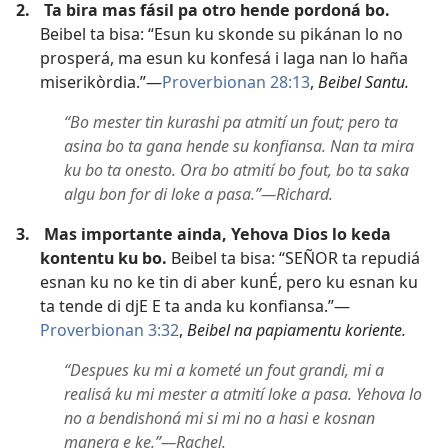
2.
Ta bira mas fásil pa otro hende pordoná bo.
Beibel ta bisa: “Esun ku skonde su pikánan lo no
prosperá, ma esun ku konfesá i laga nan lo haña
miserikòrdia.”—
Proverbionan 28:13
,
Beibel Santu.
“Bo mester tin kurashi pa atmití un fout; pero ta
asina bo ta gana hende su konfiansa. Nan ta mira
ku bo ta onesto. Ora bo atmití bo fout, bo ta saka
algu bon for di loke a pasa.”​—Richard.
3.
Mas importante ainda, Yehova Dios lo keda
kontentu ku bo.
Beibel ta bisa: “SEÑOR ta repudiá
esnan ku no ke tin di aber kunÉ, pero ku esnan ku
ta tende di djE E ta anda ku konfiansa.”​—
Proverbionan 3:32
,
Beibel na papiamentu koriente.
“Despues ku mi a kometé un fout grandi, mi a
realisá ku mi mester a atmití loke a pasa. Yehova lo
no a bendishoná mi si mi no a hasi e kosnan
manera e ke.”​—Rachel.