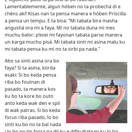
Lamentablemente, algun hóben no ta probechá di e
chèns akí! Kisas nan ta pensa manera e hóben Priscilla
a pensa un tempu. E ta bisa: “Mi tabata bira masha
angustiá ora mi a faya. Mi no tabata duna mi mes
muchu balor; p’esei mi fayonan tabata parse manera
un karga muchu pisá. Mi tabata sinti mi asina malu ku
mi tabata pensa ku mi no ta sirbi pa nada.”
Abo sa sinti asina ora bo
faya? Si ta asina, kòrda
esaki: Si bo keda pensa
riba bo foutnan di
pasado, ta manera kos
ku bo ta kore bo outo
anto keda wak den e spil
di wak patras. Si bo keda
focus riba pasado, lo bo
sinti ku bo no ta bal nada
i lo bo no tin forsa pa dil ku e difikultatnan ku lo bo