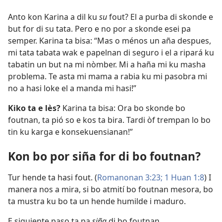
Anto kon Karina a dil ku
su
fout? El a purba di skonde e
but for di su tata. Pero e no por a skonde esei pa
semper. Karina ta bisa: “Mas o ménos un aña despues,
mi tata tabata wak e papelnan di seguro i el a ripará ku
tabatin un but na mi nòmber. Mi a haña mi ku masha
problema. Te asta mi mama a rabia ku mi pasobra mi
no a hasi loke el a manda mi hasi!”
Kiko ta e lès?
Karina ta bisa: Ora bo skonde bo
foutnan, ta pió so e kos ta bira. Tardi òf trempan lo bo
tin ku karga e konsekuensianan!”
Kon bo por siña for di bo foutnan?
Tur hende ta hasi fout. (
Romanonan 3:23;
1 Huan 1:8
) I
manera nos a mira, si bo atmití bo foutnan mesora, bo
ta mustra ku bo ta un hende humilde i maduro.
E siguiente paso ta pa
siña
di bo foutnan.