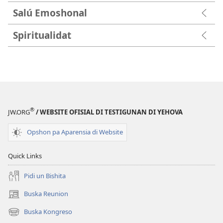
Salú Emoshonal
Spiritualidat
®
JW.ORG
/ WEBSITE OFISIAL DI TESTIGUNAN DI YEHOVA
Opshon pa Aparensia di Website
Quick Links
Pidi un Bishita
Buska Reunion
(opens
new
Buska Kongreso
(opens
window)