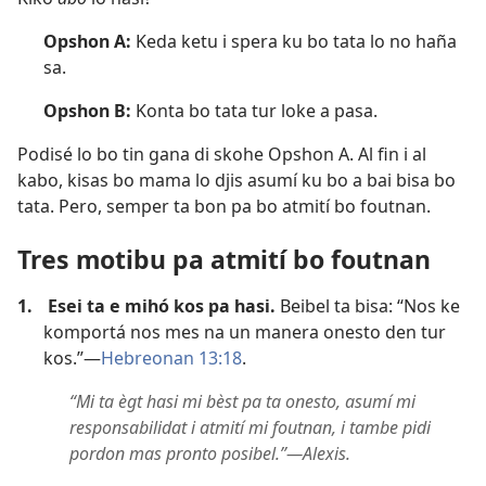
Opshon A:
Keda ketu i spera ku bo tata lo no haña
sa.
Opshon B:
Konta bo tata tur loke a pasa.
Podisé lo bo tin gana di skohe Opshon A. Al fin i al
kabo, kisas bo mama lo djis asumí ku bo a bai bisa bo
tata. Pero, semper ta bon pa bo atmití bo foutnan.
Tres motibu pa atmití bo foutnan
1.
Esei ta e mihó kos pa hasi.
Beibel ta bisa: “Nos ke
komportá nos mes na un manera onesto den tur
kos.”—
Hebreonan 13:18
.
“Mi ta ègt hasi mi bèst pa ta onesto, asumí mi
responsabilidat i atmití mi foutnan, i tambe pidi
pordon mas pronto posibel.”​—Alexis.