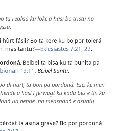
o ta realisá ku loke a hasi bo tristu no
yssa.
i hùrt fásil? Bo ta kere ku bo por tolerá
n mas tantu?​—
Eklesiástes 7:21, 22
.
pordoná.
Beibel ta bisa ku ta bunita pa
bionan 19:11
,
Beibel Santu
.
 bo di hùrt, ta bon pa pordoná. Esei ke men
 hende a hasi i ferwagt ku kada bes e tin ku
rdoná un hende, no menshoná e asuntu
 bèrdat ta asina grave? Bo por pordoná