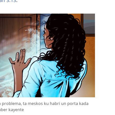
an 3:13
.
un problema, ta meskos ku habri un porta kada
amber kayente