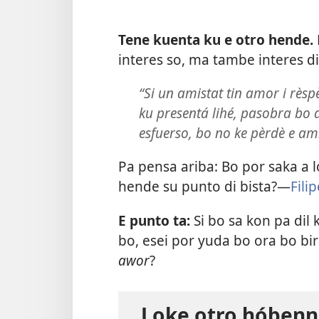
Tene kuenta ku e otro hende.
interes so, ma tambe interes d
“Si un amistat tin amor i rès
ku presentá lihé, pasobra bo a
esfuerso, bo no ke pèrdè e ami
Pa pensa ariba: Bo por saka a l
hende su punto di bista?​—
Fili
E punto ta:
Si bo sa kon pa dil
bo, esei por yuda bo ora bo bir
awor
?
Loke otro hóbenn