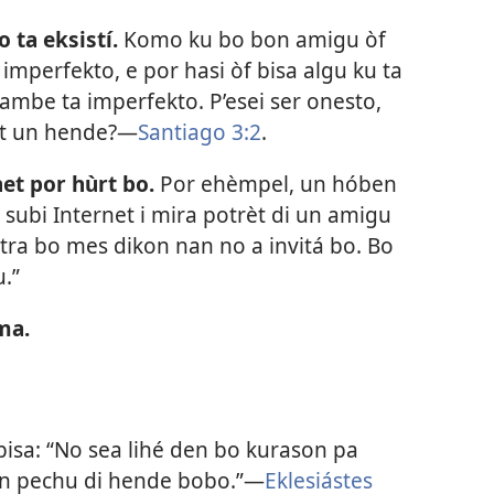
 ta eksistí.
Komo ku bo bon amigu òf
imperfekto, e por hasi òf bisa algu ku ta
tambe ta imperfekto. P’esei ser onesto,
t un hende?​—
Santiago 3:2
.
et por hùrt bo.
Por ehèmpel, un hóben
 subi Internet i mira potrèt di un amigu
ntra bo mes dikon nan no a invitá bo. Bo
u.”
ma.
bisa: “No sea lihé den bo kurason pa
den pechu di hende bobo.”—
Eklesiástes