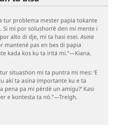
a tur problema mester papia tokante
e. Si mi por solushon’é den mi mente i
por alto di dje, mi ta hasi esei.
Asina
r mantené pas en bes di papia
te kada kos ku ta iritá mi.”​—Kiana.
tur situashon mi ta puntra mi mes: ‘E
u akí ta asina importante ku e ta
la pena pa mi pèrdè un amigu?’ Kasi
r e kontesta ta nò.”​—Treigh.