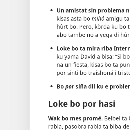
Un amistat sin problema no
kisas asta bo
mihó
amigu ta 
hùrt bo. Pero, kòrda ku bo 
abo tambe no a yega di hùr
Loke bo ta mira riba Intern
ku yama David a bisa: “Si bo
na un fiesta, kisas bo ta pu
por sinti bo traishoná i trist
Bo
por
siña dil ku e proble
Loke bo por hasi
Wak bo mes promé.
Beibel ta 
rabia, pasobra rabia ta biba 