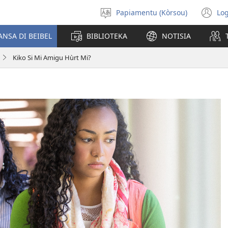
Papiamentu (Kòrsou)
Log
Skohe
(o
Idioma
n
ANSA DI BEIBEL
BIBLIOTEKA
NOTISIA
wi
Kiko Si Mi Amigu Hùrt Mi?