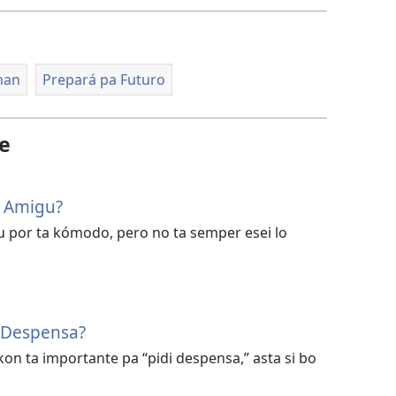
nan
Prepará pa Futuro
te
s Amigu?
u por ta kómodo, pero no ta semper esei lo
i Despensa?
on ta importante pa “pidi despensa,” asta si bo