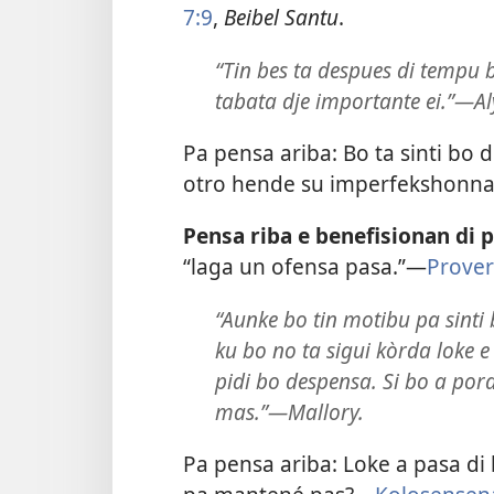
7:9
,
Beibel Santu
.
“Tin bes ta despues di tempu b
tabata dje importante ei.”​—Al
Pa pensa ariba: Bo ta sinti bo d
otro hende su imperfekshonna
Pensa riba e benefisionan di 
“laga un ofensa pasa.”—
Prover
“Aunke bo tin motibu pa sinti
ku bo no ta sigui kòrda loke e
pidi bo despensa. Si bo a po
mas.”​—Mallory.
Pa pensa ariba: Loke a pasa di