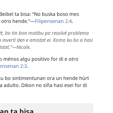
Beibel ta bisa: “No buska boso mes
i otro hende.”—
Filipensenan 2:4
.
pèt, bo tin bon motibu pa resolvé problema
 invertí den e amistat ei. Komo ku bo a hasi
stat.”​—Nicole.
o ménos algu positivo for di e otro
pensenan 2:3
.
 ku bo sintimentunan ora un hende hùrt
a adulto. Dikon no siña hasi esei for di
an ta bisa