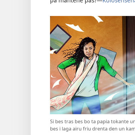
pa mantené pas?​—
Kolosensen
Si bes tras bes bo ta papia tokante 
bes i laga airu friu drenta den un k