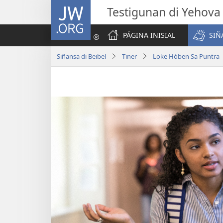
JW.ORG
Testigunan di Yehova
PÁGINA INISIAL
SIÑ
Siñansa di Beibel
Tiner
Loke Hóben Sa Puntra