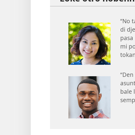
“No t
di dj
pasa 
mi po
tokan
“Den 
asunt
bale 
sempe