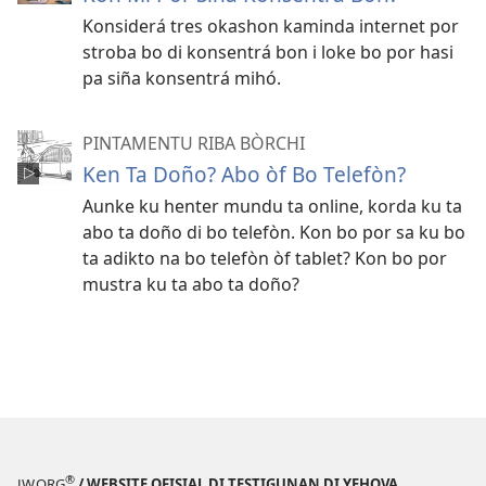
Konsiderá tres okashon kaminda internet por
stroba bo di konsentrá bon i loke bo por hasi
pa siña konsentrá mihó.
PINTAMENTU RIBA BÒRCHI
Ken Ta Doño? Abo òf Bo Telefòn?
Aunke ku henter mundu ta online, korda ku ta
abo ta doño di bo telefòn. Kon bo por sa ku bo
ta adikto na bo telefòn òf tablet? Kon bo por
mustra ku ta abo ta doño?
®
JW.ORG
/ WEBSITE OFISIAL DI TESTIGUNAN DI YEHOVA