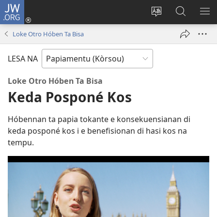
JW.ORG
Log
In
Kambia
Buska
MU
(opens
idioma
Riba
ME
Loke Otro Hóben Ta Bisa
new
di
JW.ORG
window)
e
LESA NA
website
Loke Otro Hóben Ta Bisa
Keda Posponé Kos
Hóbennan ta papia tokante e konsekuensianan di
keda posponé kos i e benefisionan di hasi kos na
tempu.