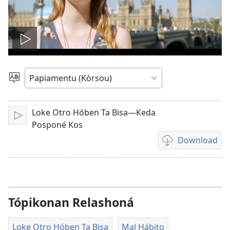
Pasa
vidio
Skohe
Idioma
Loke Otro Hóben Ta Bisa—Keda
Play
Posponé Kos
Download
Opshon
pa
download
vidio
Tópikonan Relashoná
Loke Otro Hóben Ta Bisa
Mal Hábito