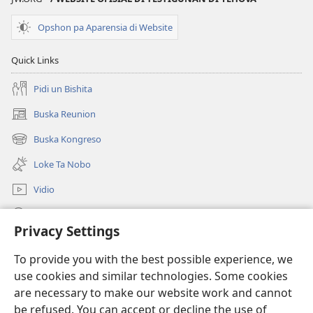
Opshon pa Aparensia di Website
Quick Links
Pidi un Bishita
Buska Reunion
(opens
new
Buska Kongreso
(opens
window)
new
Loke Ta Nobo
window)
Vidio
Buska Riba JW.ORG
Privacy Settings
Donashon
(opens
To provide you with the best possible experience, we
new
use cookies and similar technologies. Some cookies
window)
BIBLIOTEKA ONLINE Watchtower™
are necessary to make our website work and cannot
(opens
new
be refused. You can accept or decline the use of