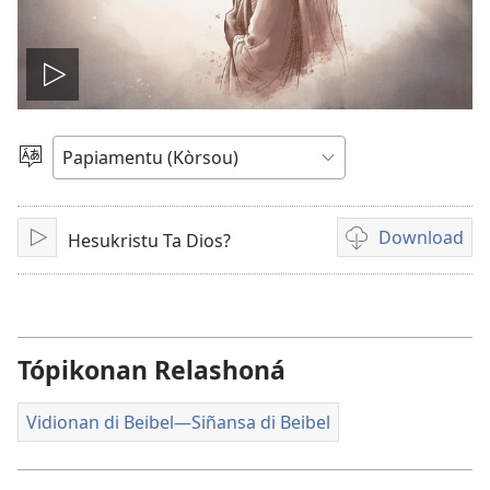
Pasa
vidio
Skohe
Idioma
Download
Hesukristu Ta Dios?
Play
Opshon
pa
download
vidio
Tópikonan Relashoná
Vidionan di Beibel—Siñansa di Beibel