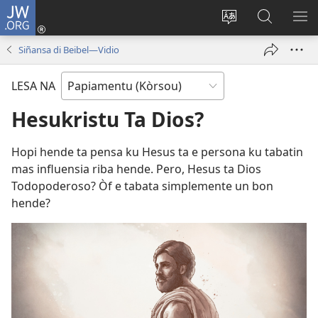
JW.ORG
Log
In
Kambia
Buska
MU
(opens
idioma
Riba
ME
Siñansa di Beibel—Vidio
new
di
JW.ORG
window)
e
LESA NA
website
Hesukristu Ta Dios?
Hopi hende ta pensa ku Hesus ta e persona ku tabatin
mas influensia riba hende. Pero, Hesus ta Dios
Todopoderoso? Òf e tabata simplemente un bon
hende?