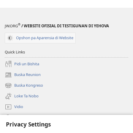
®
JW.ORG
/ WEBSITE OFISIAL DI TESTIGUNAN DI YEHOVA
Opshon pa Aparensia di Website
Quick Links
Pidi un Bishita
Buska Reunion
(opens
new
Buska Kongreso
(opens
window)
new
Loke Ta Nobo
window)
Vidio
Buska Riba JW.ORG
Privacy Settings
Donashon