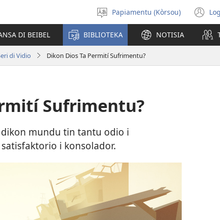
Papiamentu (Kòrsou)
Log
Skohe
(o
Idioma
n
ANSA DI BEIBEL
BIBLIOTEKA
NOTISIA
wi
eri di Vidio
Dikon Dios Ta Permití Sufrimentu?
rmití Sufrimentu?
dikon mundu tin tantu odio i
satisfaktorio i konsolador.