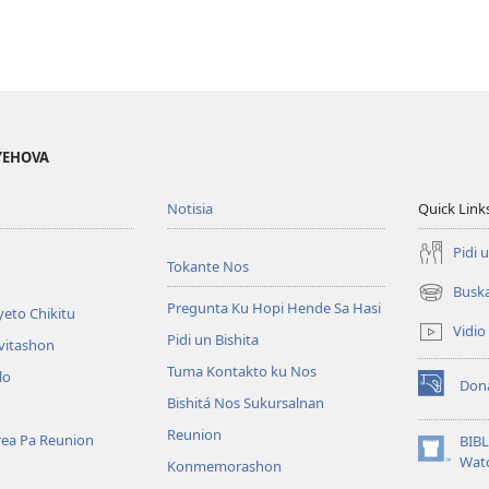
 YEHOVA
Notisia
Quick Link
Pidi 
Tokante Nos
Busk
(opens
Pregunta Ku Hopi Hende Sa Hasi
eto Chikitu
new
Vidio
Pidi un Bishita
window)
vitashon
Tuma Kontakto ku Nos
lo
Don
(opens
Bishitá Nos Sukursalnan
new
Reunion
window)
area Pa Reunion
BIB
(opens
Wat
Konmemorashon
new