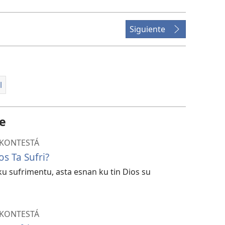
download
vidio
Siguiente
l
te
 KONTESTÁ
os Ta Sufri?
u sufrimentu, asta esnan ku tin Dios su
 KONTESTÁ