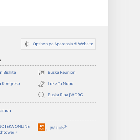
Opshon pa Aparensia di Website
s
un Bishita
Buska Reunion
(opens
new
a Kongreso
Loke Ta Nobo
window)
Buska Riba JW.ORG
ashon
LIOTEKA ONLINE
®
JW Hub
(opens
chtower™
new