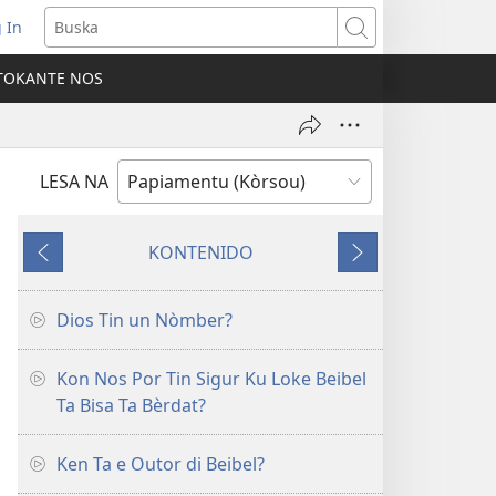
 In
pens
Buska
ew
TOKANTE NOS
ndow)
LESA NA
KONTENIDO
Anterior
Siguiente
Dios Tin un Nòmber?
Kon Nos Por Tin Sigur Ku Loke Beibel
Ta Bisa Ta Bèrdat?
Ken Ta e Outor di Beibel?