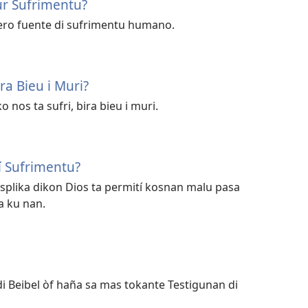
ur Sufrimentu?
dero fuente di sufrimentu humano.
ra Bieu i Muri?
 nos ta sufri, bira bieu i muri.
í Sufrimentu?
 splika dikon Dios ta permití kosnan malu pasa
a ku nan.
di Beibel òf haña sa mas tokante Testigunan di