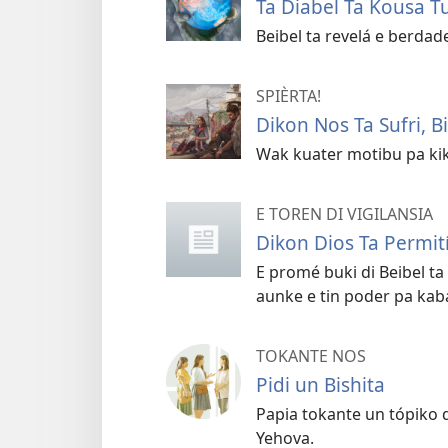
Ta Diabel Ta Kousa T
Beibel ta revelá e berda
SPIÈRTA!
Dikon Nos Ta Sufri, Bi
Wak kuater motibu pa kiko
E TOREN DI VIGILANSIA
Dikon Dios Ta Permit
E promé buki di Beibel ta
aunke e tin poder pa kab
TOKANTE NOS
Pidi un Bishita
Papia tokante un tópiko 
Yehova.