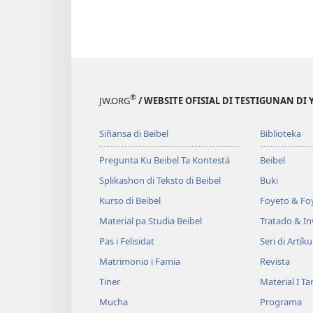
®
JW.ORG
/ WEBSITE OFISIAL DI TESTIGUNAN DI
Siñansa di Beibel
Biblioteka
Pregunta Ku Beibel Ta Kontestá
Beibel
Splikashon di Teksto di Beibel
Buki
Kurso di Beibel
Foyeto & Foy
Material pa Studia Beibel
Tratado & In
Pas i Felisidat
Seri di Artíku
Matrimonio i Famia
Revista
Tiner
Material I T
Mucha
Programa