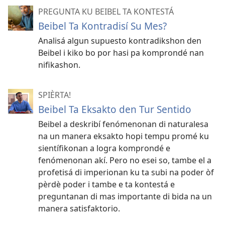
PREGUNTA KU BEIBEL TA KONTESTÁ
Beibel Ta Kontradisí Su Mes?
Analisá algun supuesto kontradikshon den
Beibel i kiko bo por hasi pa komprondé nan
nifikashon.
SPIÈRTA!
Beibel Ta Eksakto den Tur Sentido
Beibel a deskribí fenómenonan di naturalesa
na un manera eksakto hopi tempu promé ku
sientífikonan a logra komprondé e
fenómenonan akí. Pero no esei so, tambe el a
profetisá di imperionan ku ta subi na poder òf
pèrdè poder i tambe e ta kontestá e
preguntanan di mas importante di bida na un
manera satisfaktorio.