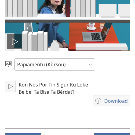
Pasa
vidio
Skohe
Idioma
Kon Nos Por Tin Sigur Ku Loke
Play
Beibel Ta Bisa Ta Bèrdat?
Download
Opshon
pa
download
vidio