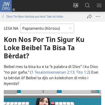
JW.ORG
Log
In
Kambia
Buska
MU
(opens
idioma
Riba
ME
‘Dios Tin Bon Notisia pa Nos!’ Seri di Vidio
new
di
JW.ORG
window)
e
LESA NA
website
Kon Nos Por Tin Sigur Ku
Loke Beibel Ta Bisa Ta
Bèrdat?
Beibel mes ta bisa ku e ta “e palabra di Dios” i ku Dios
“no por gaña.” (
1 Tesalonisensenan 2:13;
Tito 1:2
) Esei
ta bèrdat òf Beibel ta djis un kolekshon di mito i
leyenda?