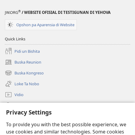
®
JW.ORG
/ WEBSITE OFISIAL DI TESTIGUNAN DI YEHOVA
Opshon pa Aparensia di Website
Quick Links
Pidi un Bishita
Buska Reunion
(opens
new
Buska Kongreso
(opens
window)
new
Loke Ta Nobo
window)
Vidio
Buska Riba JW.ORG
Privacy Settings
Donashon
(opens
To provide you with the best possible experience, we
new
use cookies and similar technologies. Some cookies
window)