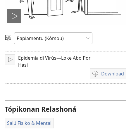
Pasa
vidio
Skohe
Idioma
Epidemia di Vírùs—Loke Abo Por
Play
Hasi
Download
Opshon
pa
download
vidio
Tópikonan Relashoná
Salú Físiko & Mental