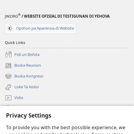
®
JW.ORG
/ WEBSITE OFISIAL DI TESTIGUNAN DI YEHOVA
Opshon pa Aparensia di Website
Quick Links
Pidi un Bishita
Buska Reunion
(opens
new
Buska Kongreso
(opens
window)
new
Loke Ta Nobo
window)
Vidio
Buska Riba JW.ORG
Privacy Settings
Donashon
(opens
To provide you with the best possible experience, we
new