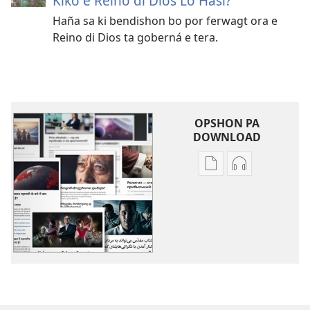
Kiko e Reino di Dios Lo Hasi?
Haña sa ki bendishon bo por ferwagt ora e
Reino di Dios ta goberná e tera.
OPSHON PA
DOWNLOAD
Opshon
Opshon
pa
pa
download
download
publikashon
oudio
Mas
Mas
Tópiko
Tópiko