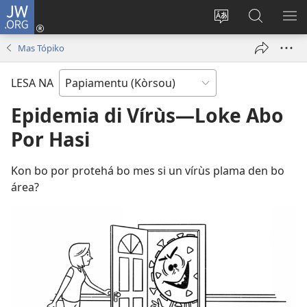
JW.ORG
Log
In
Kambia
Buska
MU
(opens
idioma
Riba
ME
Mas Tópiko
new
di
JW.ORG
window)
e
LESA NA
website
Epidemia di Vírùs—Loke Abo
Por Hasi
Kon bo por protehá bo mes si un vírùs plama den bo
área?