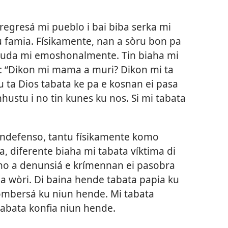
regresá mi pueblo i bai biba serka mi
u famia. Físikamente, nan a sòru bon pa
 yuda mi emoshonalmente. Tin biaha mi
é: “Dikon mi mama a muri? Dikon mi ta
u ta Dios tabata ke pa e kosnan ei pasa
nhustu i no tin kunes ku nos. Si mi tabata
 indefenso, tantu físikamente komo
diferente biaha mi tabata víktima di
no a denunsiá e krímennan ei pasobra
a wòri. Di baina hende tabata papia ku
òmbersá ku niun hende. Mi tabata
tabata konfia niun hende.