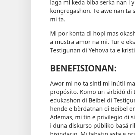
laga mi keda biba serka nan i y
kongregashon. Te awe nan ta s
mi ta.
Mi por konta di hopi mas oka
a mustra amor na mi. Tur e eks
Testigunan di Yehova ta e kri
BENEFISIONAN:
Awor mi no ta sinti mi inútil ma
propósito. Komo un sirbidó di
edukashon di Beibel di Testigun
hende e bèrdatnan di Beibel en 
Ademas, mi tin e privilegio di
i duna diskurso públiko basá 
bisindario. Mi tabatin asta e pr