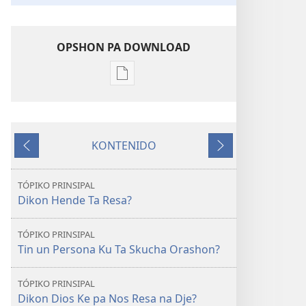
OPSHON PA DOWNLOAD
Opshon
pa
download
publikashon
KONTENIDO
E
Anterior
Siguiente
TOREN
DI
TÓPIKO PRINSIPAL
VIGILANSIA
Dikon Hende Ta Resa?
Orashon
Ta
TÓPIKO PRINSIPAL
Yuda
Tin un Persona Ku Ta Skucha Orashon?
ku
Algu?
TÓPIKO PRINSIPAL
Dikon Dios Ke pa Nos Resa na Dje?