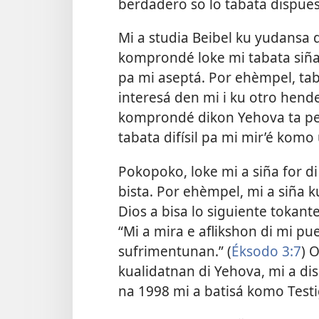
berdadero so lo tabata dispuest
Mi a studia Beibel ku yudansa 
komprondé loke mi tabata siña, 
pa mi aseptá. Por ehèmpel, taba
interesá den mi i ku otro hende
komprondé dikon Yehova ta pe
tabata difísil pa mi mir’é kom
Pokopoko, loke mi a siña for d
bista. Por ehèmpel, mi a siña ku
Dios a bisa lo siguiente tokant
“Mi a mira e aflikshon di mi pue
sufrimentunan.” (
Éksodo 3:7
) 
kualidatnan di Yehova, mi a dis
na 1998 mi a batisá komo Testi