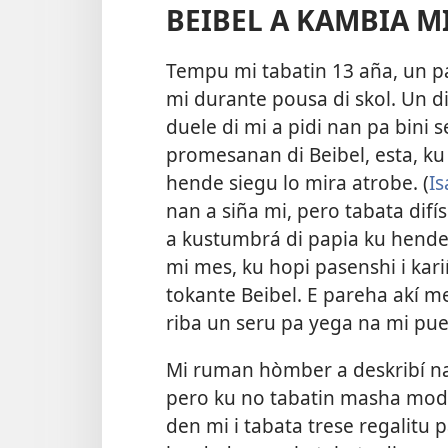
BEIBEL A KAMBIA MI
Tempu mi tabatin 13 aña, un pa
mi durante pousa di skol. Un d
duele di mi a pidi nan pa bini
s
promesanan di Beibel, esta, ku 
hende siegu lo mira atrobe. (
Is
nan a siña mi, pero tabata dif
a kustumbrá di papia ku hende
mi mes, ku hopi pasenshi i kari
tokante Beibel. E pareha akí m
riba un seru pa yega na mi pue
Mi ruman hòmber a deskribí na
pero ku no tabatin masha mod
den mi i tabata trese regalitu 