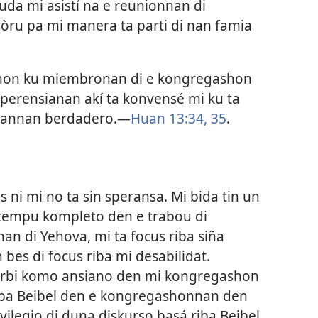
uda mi asistí na e reunionnan di
òru pa mi manera ta parti di nan famia
shon ku miembronan di e kongregashon
perensianan akí ta konvensé mi ku ta
stiannan berdadero.—
Huan 13:34, 35
.
s ni mi no ta sin speransa. Mi bida tin un
 tempu kompleto den e trabou di
an di Yehova, mi ta focus riba siña
bes di focus riba mi desabilidat.
 sirbi komo ansiano den mi kongregashon
riba Beibel den e kongregashonnan den
ivilegio di duna diskurso basá riba Beibel