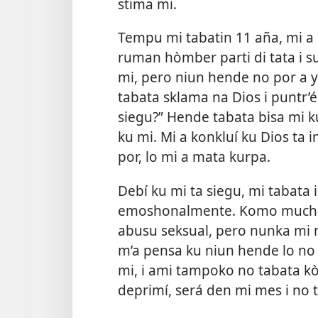
stima mi.
Tempu mi tabatin 11 aña, mi a 
ruman hòmber parti di tata i s
mi, pero niun hende no por a
tabata sklama na Dios i puntr’
siegu?” Hende tabata bisa mi k
ku mi. Mi a konkluí ku Dios ta i
por, lo mi a mata kurpa.
Debí ku mi ta siegu, mi tabata
emoshonalmente. Komo mucha, 
abusu seksual, pero nunka mi 
m’a pensa ku niun hende lo no 
mi, i ami tampoko no tabata k
deprimí, será den mi mes i no 