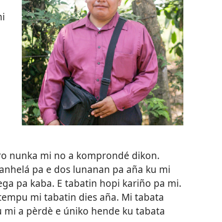
mi
ero nunka mi no a komprondé dikon.
 anhelá pa e dos lunanan pa aña ku mi
ga pa kaba. E tabatin hopi kariño pa mi.
tempu mi tabatin dies aña. Mi tabata
ku mi a pèrdè e úniko hende ku tabata