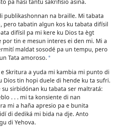
o pa hasi tantu sakrifisio asina.
di publikashonnan na braille. Mi tabata
pero tabatin algun kos ku tabata difísil
ta difísil pa mi kere ku Dios ta ègt
 por tin e mesun interes ei den mi. Mi a
rmití maldat sosodé pa un tempu, pero
o un Tata amoroso.
*
i e Skritura a yuda mi kambia mi punto di
 Dios tin hopi duele di hende ku ta sufri.
e su sirbidónan ku tabata ser maltratá:
blo . . . mi ta konsiente di nan
Ora mi a haña apresio pa e bunita
idí di dediká mi bida na dje. Anto
gu di Yehova.