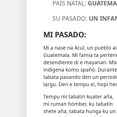
PAIS NATAL:
GUATEMA
SU PASADO:
UN INFA
MI PASADO:
Mi a nase na Acul, un pueblo ai
Guatemala. Mi famia ta pertene
desendiente di e mayanan. M’a 
indígena komo spañó. Durante
tabata pasando den un periodo 
largu. Den e tempu ei, hopi hen
Tempu mi tabatin kuater aña,
mi ruman hòmber, ku tabatin
shete aña, tabata hunga ku un