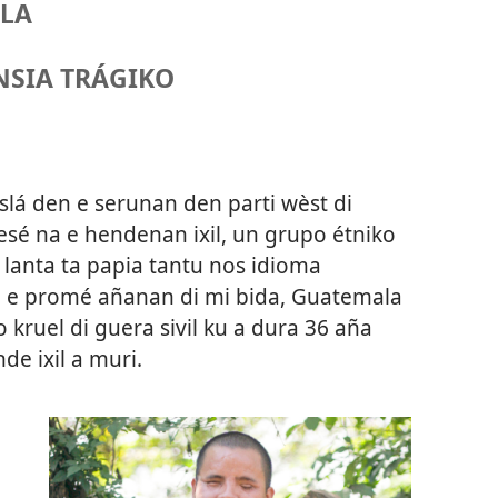
LA
NSIA TRÁGIKO
slá den e serunan den parti wèst di
sé na e hendenan ixil, un grupo étniko
lanta ta papia tantu nos idioma
 e promé añanan di mi bida, Guatemala
kruel di guera sivil ku a dura 36 aña
de ixil a muri.