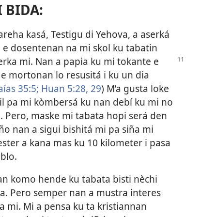
 BIDA:
reha kasá, Testigu di Yehova, a aserká
i e dosentenan na mi skol ku tabatin
erka mi. Nan a papia ku mi tokante e
e mortonan lo resusitá i ku un dia
aías 35:5;
Huan 5:
28, 29
) M’a gusta loke
ísil pa mi kòmbersá ku nan debí ku mi no
. Pero, maske mi tabata hopi será den
ño nan a sigui bishitá mi pa siña mi
ester a kana mas ku 10 kilometer i pasa
blo.
n komo hende ku tabata bisti nèchi
a. Pero semper nan a mustra interes
pa mi. Mi a pensa ku ta kristiannan