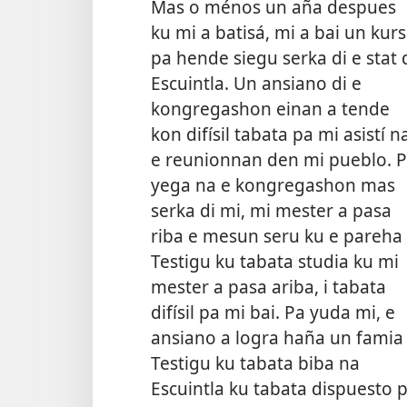
Mas o ménos un aña despues
ku mi a batisá, mi a bai un kur
pa hende siegu serka di e stat 
Escuintla. Un ansiano di e
kongregashon einan a tende
kon difísil tabata pa mi asistí n
e reunionnan den mi pueblo. 
yega na e kongregashon mas
serka di mi, mi mester a pasa
riba e mesun seru ku e pareha
Testigu ku tabata studia ku mi
mester a pasa ariba, i tabata
difísil pa mi bai. Pa yuda mi, e
ansiano a logra haña un famia
Testigu ku tabata biba na
Escuintla ku tabata dispuesto 