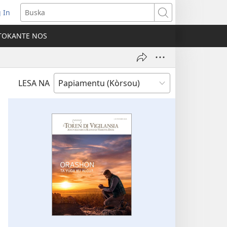
 In
pens
Buska
ew
TOKANTE NOS
ndow)
LESA NA