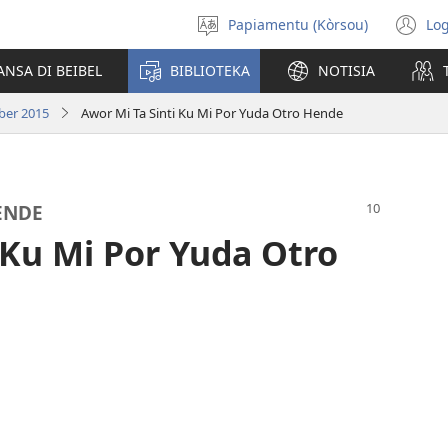
Papiamentu (Kòrsou)
Log
Skohe
(o
Idioma
n
ANSA DI BEIBEL
BIBLIOTEKA
NOTISIA
wi
ober 2015
Awor Mi Ta Sinti Ku Mi Por Yuda Otro Hende
ENDE
 Ku Mi Por Yuda Otro