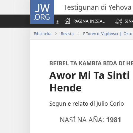
JW.ORG
Testigunan di Yehova
PÁGINA INISIAL
SIÑ
Biblioteka
Revista
E Toren di Vigilansia | Òkt
BEIBEL TA KAMBIA BIDA DI H
Awor Mi Ta Sinti
Hende
Segun e relato di Julio Corio
NASÍ NA AÑA:
1981