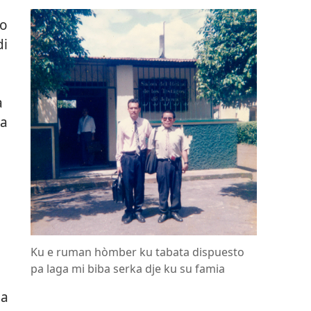
so
di
a
Pa
Ku e ruman hòmber ku tabata dispuesto
pa laga mi biba serka dje ku su famia
pa