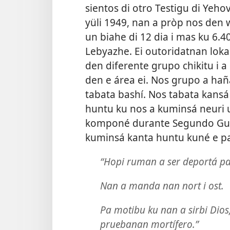
sientos di otro Testigu di Yeho
yüli 1949, nan a pròp nos den 
un biahe di 12 dia i mas ku 6.4
Lebyazhe. Ei outoridatnan loka
den diferente grupo chikitu i 
den e área ei. Nos grupo a hañ
tabata bashí. Nos tabata kansá
huntu ku nos a kuminsá neuri 
komponé durante Segundo Guer
kuminsá kanta huntu kuné e pa
“Hopi ruman a ser deportá pa
Nan a manda nan nort i ost.
Pa motibu ku nan a sirbi Dios,
pruebanan mortífero.”