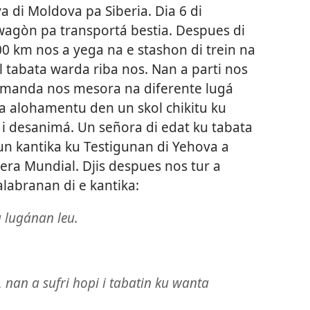
va di Moldova pa Siberia. Dia 6 di
wagòn pa transportá bestia. Despues di
00 km nos a yega na e stashon di trein na
l tabata warda riba nos. Nan a parti nos
a manda nos mesora na diferente lugá
a alohamentu den un skol chikitu ku
 i desanimá. Un señora di edat ku tabata
un kantika ku Testigunan di Yehova a
a Mundial. Djis despues nos tur a
labranan di e kantika:
 lugánan leu.
 nan a sufri hopi i tabatin ku wanta