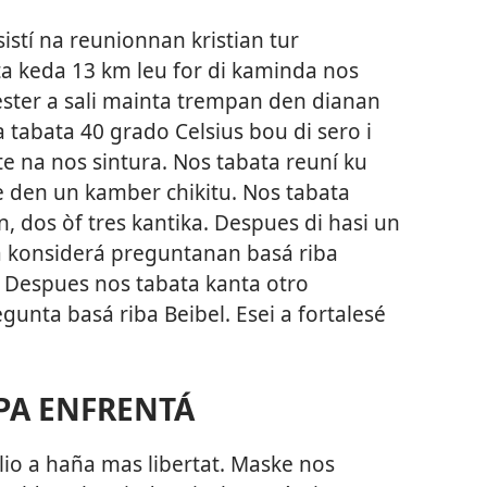
stí na reunionnan kristian tur
a keda 13 km leu for di kaminda nos
ester a sali mainta trempan den dianan
 tabata 40 grado Celsius bou di sero i
e na nos sintura. Nos tabata reuní ku
 den un kamber chikitu. Nos tabata
 dos òf tres kantika. Despues di hasi un
a konsiderá preguntanan basá riba
 Despues nos tabata kanta otro
gunta basá riba Beibel. Esei a fortalesé
PA ENFRENTÁ
lio a haña mas libertat. Maske nos