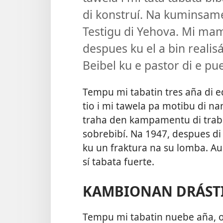
di konstruí. Na kuminsame
Testigu di Yehova. Mi mam
despues ku el a bin realis
Beibel ku e pastor di e pu
Tempu mi tabatin tres aña di e
tio i mi tawela pa motibu di n
traha den kampamentu di trabou
sobrebibí. Na 1947, despues di
ku un fraktura na su lomba. Au
sí tabata fuerte.
KAMBIONAN DRÁSTI
Tempu mi tabatin nuebe aña, o