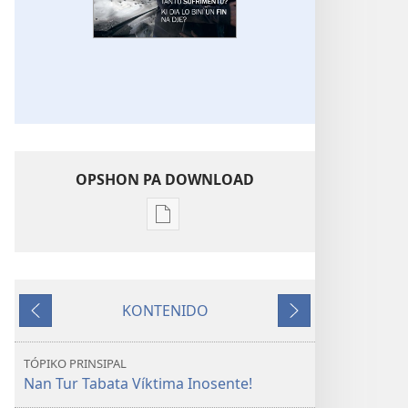
OPSHON PA DOWNLOAD
Opshon
pa
download
publikashon
KONTENIDO
E
Anterior
Siguiente
TOREN
DI
TÓPIKO PRINSIPAL
VIGILANSIA
Nan Tur Tabata Víktima Inosente!
Dikon