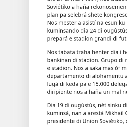
Soviétiko a haña rekonosemen
plan pa selebrá shete kongreso 
Nos mester a asistí na esun ku 
kuminsando dia 24 di ougùstùs
prepará e stadion grandi di fu
Nos tabata traha henter dia i 
bankinan di stadion. Grupo di
e stadion. Nos a saka mas òf m
departamento di alohamentu a 
lugá di keda pa e 15.000 dele
diripiente nos a haña un mal no
Dia 19 di ougùstùs, nèt sinku 
kuminsá, nan a arestá Mikhail
presidente di Union Soviétiko, 