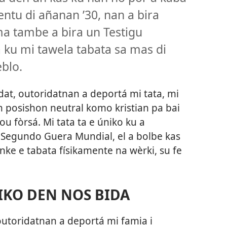
ntu di añanan ’30, nan a bira
a tambe a bira un Testigu
á ku mi tawela tabata sa mas di
eblo.
dat, outoridatnan a deportá mi tata, mi
an posishon neutral komo kristian pa bai
 fòrsá. Mi tata ta e úniko ku a
 Segundo Guera Mundial, el a bolbe kas
nke e tabata físikamente na wèrki, su fe
KO DEN NOS BIDA
utoridatnan a deportá mi famia i