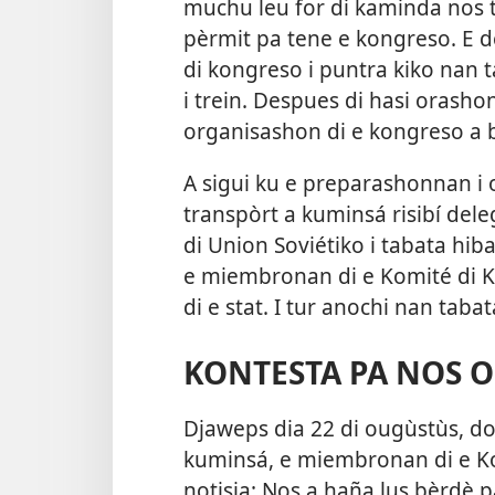
muchu leu for di kaminda nos 
pèrmit pa tene e kongreso. E 
di kongreso i puntra kiko nan 
i trein. Despues di hasi orash
organisashon di e kongreso a b
A sigui ku e preparashonnan i
transpòrt a kuminsá risibí del
di Union Soviétiko i tabata hi
e miembronan di e Komité di K
di e stat. I tur anochi nan taba
KONTESTA PA NOS
Djaweps dia 22 di ougùstùs, d
kuminsá, e miembronan di e Ko
notisia: Nos a haña lus bèrdè p