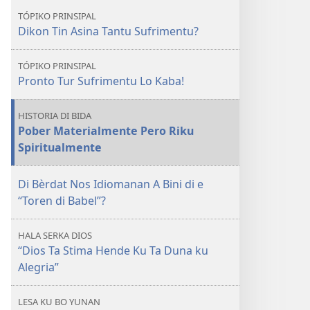
Tin
TÓPIKO PRINSIPAL
Asina
Dikon Tin Asina Tantu Sufrimentu?
Tantu
Sufrimentu?
TÓPIKO PRINSIPAL
Ki
Pronto Tur Sufrimentu Lo Kaba!
Dia
Lo
HISTORIA DI BIDA
Bini
Pober Materialmente Pero Riku
un
Spiritualmente
Fin
na
Di Bèrdat Nos Idiomanan A Bini di e
Dje
“Toren di Babel”?
HALA SERKA DIOS
“Dios Ta Stima Hende Ku Ta Duna ku
Alegria”
LESA KU BO YUNAN