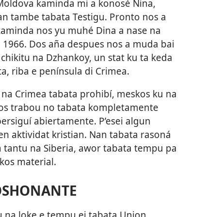
á Moldova kaminda mi a konosé Nina,
n tambe tabata Testigu. Pronto nos a
, kaminda nos yu muhé
Dina a nase na
a 1966. Dos aña despues nos a muda bai
 chikitu na Dzhankoy, un stat ku ta keda
a, riba e península di Crimea.
 na Crimea tabata prohibí, meskos ku na
nos trabou no tabata kompletamente
 persiguí abiertamente. P’esei algun
 aktividat kristian. Nan tabata rasoná
a tantu na Siberia, awor tabata tempu pa
kos material.
OSHONANTE
u na loke e tempu ei tabata Union