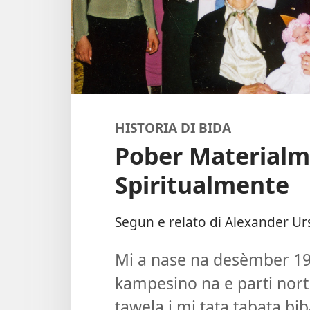
HISTORIA DI BIDA
Pober Materialm
Spiritualmente
Segun e relato di Alexander Ur
Mi a nase na desèmber 193
kampesino na e parti nort
tawela i mi tata tabata bi