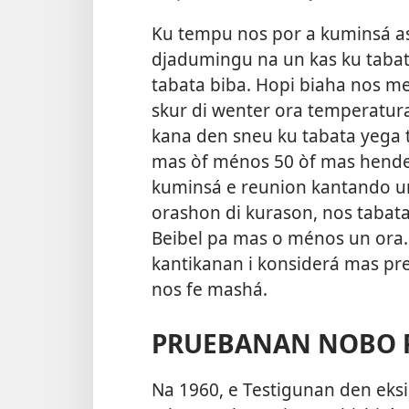
Ku tempu nos por a kuminsá asi
djadumingu na un kas ku tabat
tabata biba. Hopi biaha nos m
skur di wenter ora temperatura
kana den sneu ku tabata yega t
mas òf ménos 50 òf mas hende
kuminsá e reunion kantando un,
orashon di kurason, nos tabat
Beibel pa mas o ménos un ora.
kantikanan i konsiderá mas pre
nos fe mashá.
PRUEBANAN NOBO 
Na 1960, e Testigunan den eksi