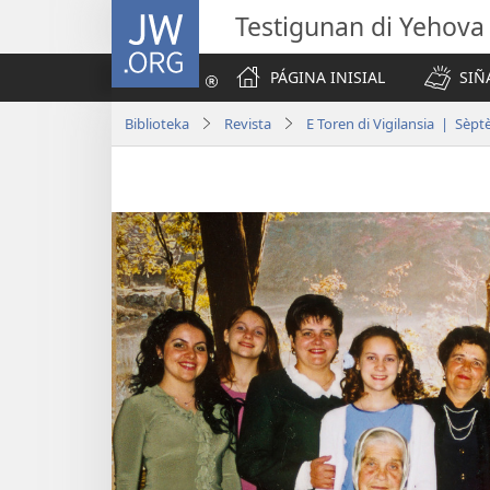
JW.ORG
Testigunan di Yehova
PÁGINA INISIAL
SIÑ
Biblioteka
Revista
E Toren di Vigilansia | Sèp