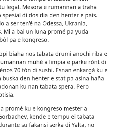
tu legal. Mesora e rumannan a traha
spesial di dos dia den henter e pais.
lo a ser ten’é na Odessa, Ukrania,
. Mi a bai un luna promé pa yuda
tbòl pa e kongreso.
hopi biaha nos tabata drumi anochi riba e
 rumannan muhé a limpia e parke rònt di
énos 70 tòn di sushi. Esnan enkargá ku e
buska den henter e stat pa asina haña
gadonan ku nan tabata spera. Pero
tisia.
dia promé ku e kongreso mester a
 Gorbachev, kende e tempu ei tabata
durante su fakansi serka di Yalta, no