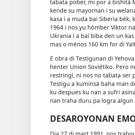
tabata pober, mi por a bishit
kende su mayornan i su welana
kasa i a muda bai Siberia bèk
1964 i nos yu hòmber Viktor n
Ukrania i a bai biba den un kas
mas o ménos 160 km for di Yalt
E obra di Testigunan di Yehova
henter Union Soviétiko. Pero 
restringí, ni nos no tabata ser
Testigu a kuminsá baha man den
ku despues ku nan a sufri asin
nan traha duru pa logra algun 
DESAROYONAN EM
Dia 27 di mart 1991, nos trabo