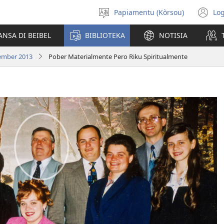
Papiamentu (Kòrsou)
Log
Skohe
(o
Idioma
n
ANSA DI BEIBEL
BIBLIOTEKA
NOTISIA
wi
tèmber 2013
Pober Materialmente Pero Riku Spiritualmente