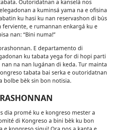
tabata. Outoridatnan a kanselá nos
delegadonan a kuminsá yama na e ofisina
tabatin ku hasi ku nan reservashon di bùs
on ferviente, e rumannan enkargá ku e
isa nan: “Bini numa!”
 orashonnan. E departamento di
egadonan ku tabata yega for di hopi parti
ba nan na nan lugánan di keda. Tur mainta
ongreso tabata bai serka e outoridatnan
ta bolbe bèk sin bon notisia.
 ORASHONNAN
os dia promé ku e kongreso mester a
mité di Kongreso a bini bèk ku bon
a e kongreso sigui! Ora nos a kanta e