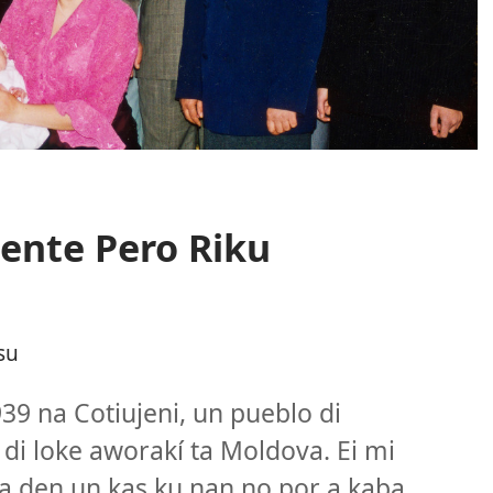
ente Pero Riku
su
9 na Cotiujeni, un pueblo di
 di loke aworakí ta Moldova. Ei mi
ba den un kas ku nan no por a kaba