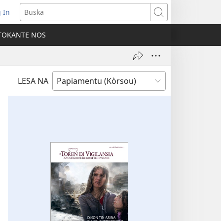
 In
pens
Buska
ew
TOKANTE NOS
ndow)
LESA NA