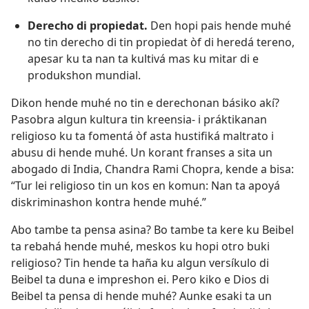
Derecho di propiedat.
Den hopi pais hende muhé
no tin derecho di tin propiedat òf di heredá tereno,
apesar ku ta nan ta kultivá mas ku mitar di e
produkshon mundial.
Dikon hende muhé no tin e derechonan básiko akí?
Pasobra algun kultura tin kreensia- i práktikanan
religioso ku ta fomentá òf asta hustifiká maltrato i
abusu di hende muhé. Un korant franses a sita un
abogado di India, Chandra Rami Chopra, kende a bisa:
“Tur lei religioso tin un kos en komun: Nan ta apoyá
diskriminashon kontra hende muhé.”
Abo tambe ta pensa asina? Bo tambe ta kere ku Beibel
ta rebahá hende muhé, meskos ku hopi otro buki
religioso? Tin hende ta haña ku algun versíkulo di
Beibel ta duna e impreshon ei. Pero kiko e Dios di
Beibel ta pensa di hende muhé? Aunke esaki ta un