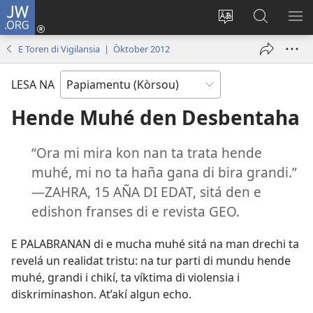
JW.ORG
Log
In
Kambia
Buska
MU
(opens
idioma
Riba
ME
E Toren di Vigilansia | Òktober 2012
new
di
JW.ORG
window)
e
LESA NA
website
Hende Muhé den Desbentaha
“Ora mi mira kon nan ta trata hende
muhé, mi no ta haña gana di bira grandi.”
—ZAHRA, 15 AÑA DI EDAT, sitá den e
edishon franses di e revista GEO.
E PALABRANAN di e mucha muhé sitá na man drechi ta
revelá un realidat tristu: na tur parti di mundu hende
muhé, grandi i chikí, ta víktima di violensia i
diskriminashon. At’akí algun echo.