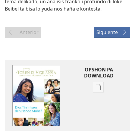
tema delikado, un análisis franko i profundo di loke
Beibel ta bisa lo yuda nos haña e kontesta.
Anterior
Siguiente
OPSHON PA
DOWNLOAD
Opshon
pa
download
publikashon
E
TOREN
DI