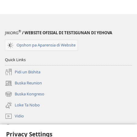
VIGILANSIA
Òktober 2012
®
JW.ORG
/ WEBSITE OFISIAL DI TESTIGUNAN DI YEHOVA
Opshon pa Aparensia di Website
Quick Links
Pidi un Bishita
Buska Reunion
(opens
new
Buska Kongreso
(opens
window)
new
Loke Ta Nobo
window)
Vidio
Buska Riba JW.ORG
Privacy Settings