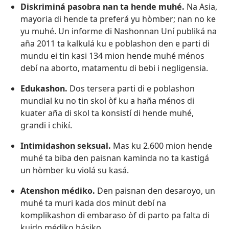
Diskriminá pasobra nan ta hende muhé.
Na Asia,
mayoria di hende ta preferá yu hòmber; nan no ke
yu muhé. Un informe di Nashonnan Uní publiká na
aña 2011 ta kalkulá ku e poblashon den e parti di
mundu ei tin kasi 134 mion hende muhé ménos
debí na aborto, matamentu di bebi i negligensia.
Edukashon.
Dos tersera parti di e poblashon
mundial ku no tin skol òf ku a haña ménos di
kuater aña di skol ta konsistí di hende muhé,
grandi i chikí.
Intimidashon seksual.
Mas ku 2.600 mion hende
muhé ta biba den paisnan kaminda no ta kastigá
un hòmber ku violá su kasá.
Atenshon médiko.
Den paisnan den desaroyo, un
muhé ta muri kada dos minüt debí na
komplikashon di embaraso òf di parto pa falta di
kuido médiko básiko.