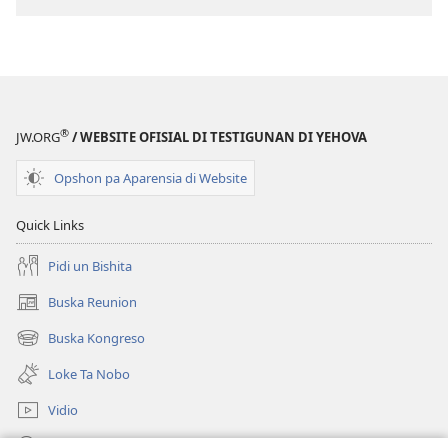
TOREN
DI
VIGILANSIA
Mart 2010
®
JW.ORG
/ WEBSITE OFISIAL DI TESTIGUNAN DI YEHOVA
Opshon pa Aparensia di Website
Quick Links
Pidi un Bishita
Buska Reunion
(opens
new
Buska Kongreso
(opens
window)
new
Loke Ta Nobo
window)
Vidio
Buska Riba JW.ORG