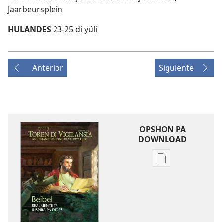
Jaarbeursplein
HULANDES
23-25 di yüli
Anterior
Siguiente
OPSHON PA
DOWNLOAD
Opshon
pa
download
publikashon
E