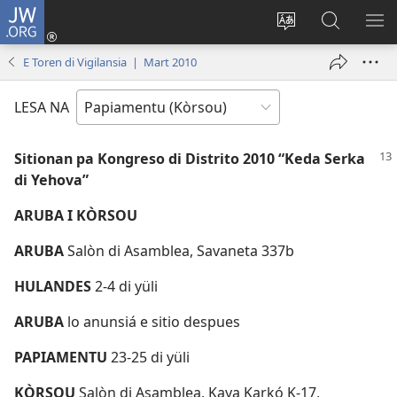
JW.ORG
Log
In
Kambia
Buska
MU
(opens
idioma
Riba
ME
E Toren di Vigilansia | Mart 2010
new
di
JW.ORG
window)
e
LESA NA
website
Sitionan pa Kongreso di Distrito 2010 “Keda Serka
di Yehova”
ARUBA I KÒRSOU
ARUBA
Salòn di Asamblea, Savaneta 337b
HULANDES
2-4 di yüli
ARUBA
lo anunsiá e sitio despues
PAPIAMENTU
23-25 di yüli
KÒRSOU
Salòn di Asamblea, Kaya Karkó K-17,