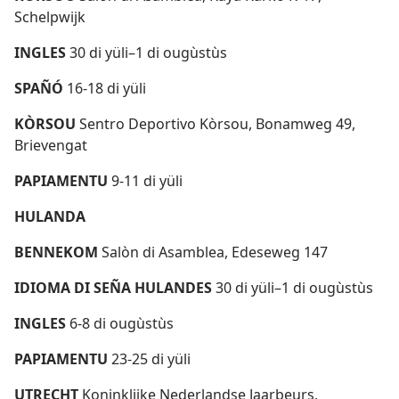
Schelpwijk
INGLES
30 di yüli–1 di ougùstùs
SPAÑÓ
16-18 di yüli
KÒRSOU
Sentro Deportivo Kòrsou, Bonamweg 49,
Brievengat
PAPIAMENTU
9-11 di yüli
HULANDA
BENNEKOM
Salòn di Asamblea, Edeseweg 147
IDIOMA DI SEÑA HULANDES
30 di yüli–1 di ougùstùs
INGLES
6-8 di ougùstùs
PAPIAMENTU
23-25 di yüli
UTRECHT
Koninklijke Nederlandse Jaarbeurs,