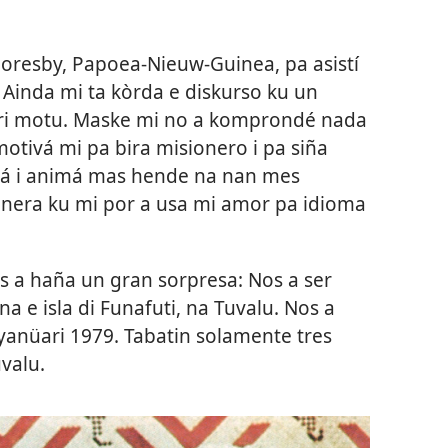
Moresby, Papoea-Nieuw-Guinea, pa asistí
Ainda mi ta kòrda e diskurso ku un
iri motu. Maske mi no a komprondé nada
 motivá mi pa bira misionero i pa siña
iká i animá mas hende na nan mes
anera ku mi por a usa mi amor pa idioma
os a haña un gran sorpresa: Nos a ser
na e isla di Funafuti, na Tuvalu. Nos a
anüari 1979. Tabatin solamente tres
valu.