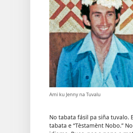
Ami ku Jenny na Tuvalu
No tabata fásil pa siña tuvalo.
tabata e “Tèstamènt Nobo.” No 