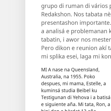
grupo di ruman di vários 
Redakshon. Nos tabata nèr
presentashon importante.
a analisá e problemanan 
tabatin, i awor nos mest
Pero dikon e reunion akí 
mi splika esei, laga mi kon
MI A nase na Queensland,
Australia, na 1955. Poko
despues, mi mama, Estelle, a
kuminsá studia Beibel ku
Testigunan di Yehova i a batisá
e siguiente aña. Mi tata, Ron, a