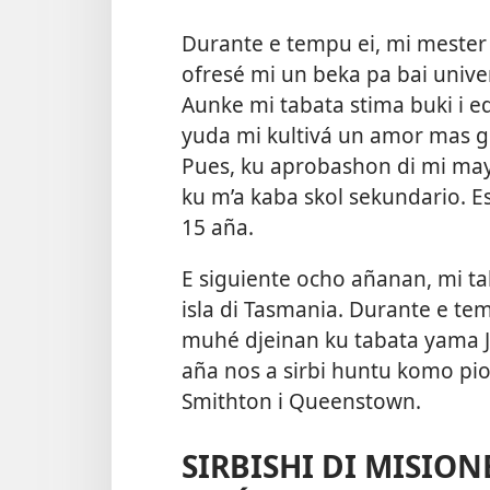
Durante e tempu ei, mi mester
ofresé mi un beka pa bai univer
Aunke mi tabata stima buki i 
yuda mi kultivá un amor mas g
Pues, ku aprobashon di mi ma
ku m’a kaba skol sekundario. Es
15 aña.
E siguiente ocho añanan, mi tab
isla di Tasmania. Durante e t
muhé djeinan ku tabata yama Je
aña nos a sirbi huntu komo pio
Smithton i Queenstown.
SIRBISHI DI MISION