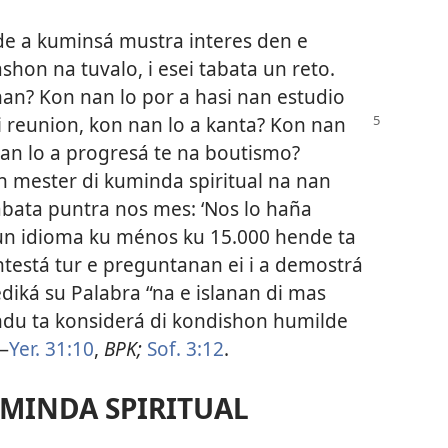
e a kuminsá mustra interes den e
shon na tuvalo, i esei tabata un reto.
nan? Kon nan lo por a hasi nan estudio
i
reunion, kon nan lo a kanta? Kon nan
an lo a progresá te na boutismo?
n mester di kuminda spiritual na nan
abata puntra nos mes: ‘Nos lo haña
 un idioma ku ménos ku 15.000 hende ta
testá tur e preguntanan ei i a demostrá
ediká su Palabra “na e islanan di mas
undu ta konsiderá di kondishon humilde
—
Yer. 31:10
,
BPK;
Sof. 3:12
.
MINDA SPIRITUAL