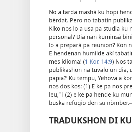
No a tarda mashá ku hopi hend
bèrdat. Pero no tabatin publika
Kiko nos lo a usa pa studia ku 
personal? Dia nan kuminsá bin
lo a prepará pa reunion? Kon n
E hendenan humilde akí tabati
mes idioma! (
1 Kor. 14:9
) Nos t
publikashon na tuvalo un dia,
papia?’ Ku tempu, Yehova a kon
nos dos kos: (1) E ke pa nos pr
leu,” i (2) e ke pa hende ku m
buska refugio den su nòmber.
TRADUKSHON DI KU