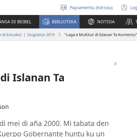
Papiamentu (Kòrsou)
Log
Skohe
(o
Idioma
n
ANSA DI BEIBEL
BIBLIOTEKA
NOTISIA
wi
on di Estudio) | Ougùstùs 2015
“Laga e Multitut di Islanan Ta Kontentu”
di Islanan Ta
kson
di mei di aña 2000. Mi tabata den
e Kuerpo Gobernante huntu ku un