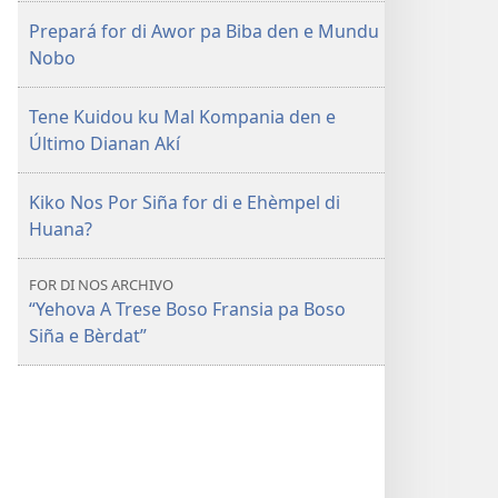
Prepará for di Awor pa Biba den e Mundu
Nobo
Tene Kuidou ku Mal Kompania den e
Último Dianan Akí
Kiko Nos Por Siña for di e Ehèmpel di
Huana?
FOR DI NOS ARCHIVO
“Yehova A Trese Boso Fransia pa Boso
Siña e Bèrdat”