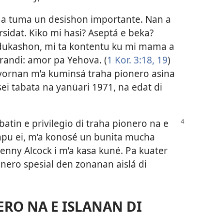
 a tuma un desishon importante. Nan a
sidat. Kiko mi hasi? Aseptá e beka?
edukashon, mi ta kontentu ku mi mama a
randi: amor pa Yehova. (
1 Kor. 3:18, 19
)
yornan m’a kuminsá traha pionero asina
ei tabata na yanüari 1971, na edat di
atin e privilegio di traha pionero na e
empu ei, m’a konosé un bunita mucha
nny Alcock i m’a kasa kuné. Pa kuater
nero spesial den zonanan aislá di
ERO NA E ISLANAN DI