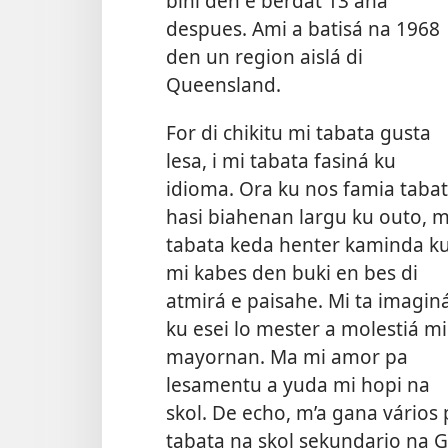
bini den e bèrdat 13 aña
despues. Ami a batisá na 1968
den un region aislá di
Queensland.
For di chikitu mi tabata gusta
lesa, i mi tabata fasiná ku
idioma. Ora ku nos famia taba
hasi biahenan largu ku outo, m
tabata keda henter kaminda k
mi kabes den buki en bes di
atmirá e paisahe. Mi ta imagin
ku esei lo mester a molestiá mi
mayornan. Ma mi amor pa
lesamentu a yuda mi hopi na
skol. De echo, m’a gana vário
tabata na skol sekundario na Gl