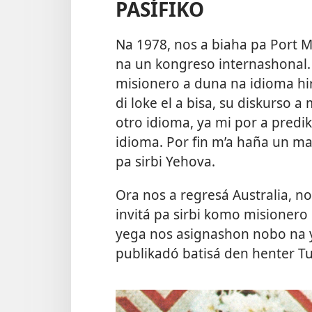
PASÍFIKO
Na 1978, nos a biaha pa Port 
na un kongreso internashonal. 
misionero a duna na idioma h
di loke el a bisa, su diskurso a
otro idioma, ya mi por a pred
idioma. Por fin m’a haña un m
pa sirbi Yehova.
Ora nos a regresá Australia, n
invitá pa sirbi komo misionero 
yega nos asignashon nobo na y
publikadó batisá den henter Tu