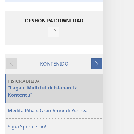
OPSHON PA DOWNLOAD
Opshon
pa
download
publikashon
KONTENIDO
E
Anterior
Siguiente
TOREN
DI
HISTORIA DI BIDA
VIGILANSIA
“Laga e Multitut di Islanan Ta
(EDISHON
Kontentu”
DI
ESTUDIO)
Meditá Riba e Gran Amor di Yehova
Ougùstùs 2015
Sigui Spera e Fin!