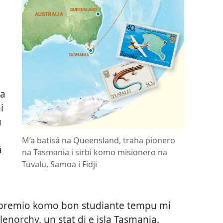
ta
i
u
M’a batisá na Queensland, traha pionero
á
na Tasmania i sirbi komo misionero na
Tuvalu, Samoa i Fidji
s premio komo bon studiante tempu mi
enorchy, un stat di e isla Tasmania.