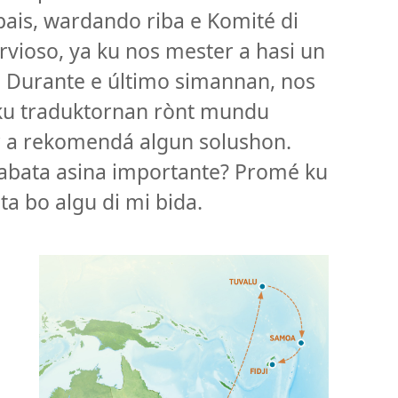
pais, wardando riba e Komité di
vioso, ya ku nos mester a hasi un
 Durante e último simannan, nos
ku traduktornan rònt mundu
er a rekomendá algun solushon.
tabata asina importante? Promé ku
ta bo algu di mi bida.