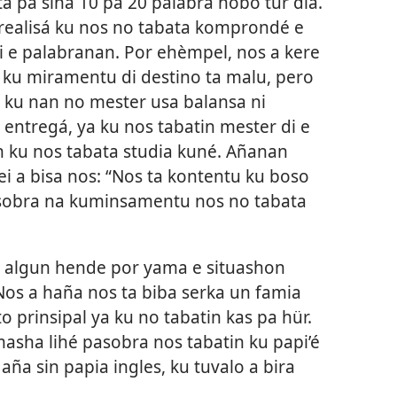
a pa siña 10 pa 20 palabra nobo tur dia.
realisá ku nos no tabata komprondé e
i e palabranan. Por ehèmpel, nos a kere
 ku miramentu di destino ta malu, pero
n ku nan no mester usa balansa ni
 entregá, ya ku nos tabatin mester di e
 ku nos tabata studia kuné. Añanan
ei a bisa nos: “Nos ta kontentu ku boso
asobra na kuminsamentu nos no tabata
ke algun hende por yama e situashon
Nos a haña nos ta biba serka un famia
o prinsipal ya ku no tabatin kas pa hür.
masha lihé pasobra nos tabatin ku papi’é
aña sin papia ingles, ku tuvalo a bira