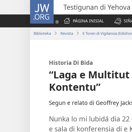
JW.ORG
Testigunan di Yehova
PÁGINA INISIAL
SIÑ
Biblioteka
Revista
E Toren di Vigilansia (Edish
Historia Di Bida
“Laga e Multitut 
Kontentu”
Segun e relato di Geoffrey Jac
Nunka lo mi lubidá dia 22 
e sala di konferensia di 