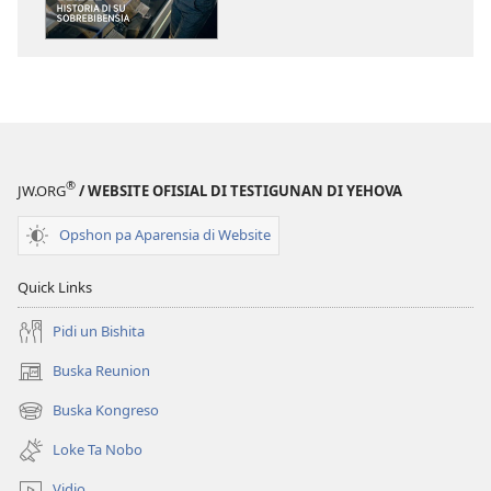
E
TOREN
DI
VIGILANSIA
Beibel​
—⁠Historia
di
®
JW.ORG
/ WEBSITE OFISIAL DI TESTIGUNAN DI YEHOVA
Su
Sobrebibensia
Opshon pa Aparensia di Website
Quick Links
Pidi un Bishita
Buska Reunion
(opens
new
Buska Kongreso
(opens
window)
new
Loke Ta Nobo
window)
Vidio