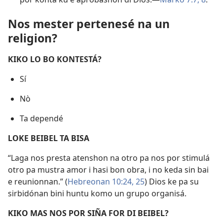
Nos mester pertenesé na un
religion?
KIKO LO BO KONTESTÁ?
Sí
Nò
Ta dependé
LOKE BEIBEL TA BISA
“Laga nos presta atenshon na otro pa nos por stimulá
otro pa mustra amor i hasi bon obra, i no keda sin bai
e reunionnan.” (
Hebreonan 10:24, 25
) Dios ke pa su
sirbidónan bini huntu komo un grupo organisá.
KIKO MAS NOS POR SIÑA FOR DI BEIBEL?