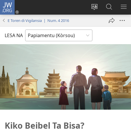
JW.ORG
Log
In
Kambia
Buska
MU
(opens
idioma
Riba
ME
E Toren di Vigilansia | Num. 4 2016
new
di
JW.ORG
window)
e
LESA NA
website
Kiko Beibel Ta Bisa?