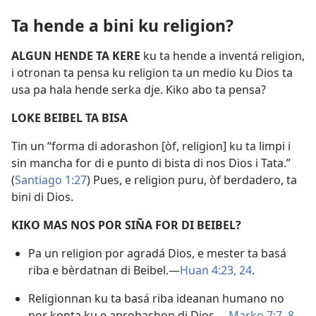
Ta hende a bini ku religion?
ALGUN HENDE TA KERE
ku ta hende a inventá religion,
i otronan ta pensa ku religion ta un medio ku Dios ta
usa pa hala hende serka dje. Kiko abo ta pensa?
LOKE BEIBEL TA BISA
Tin un “forma di adorashon [òf, religion] ku ta limpi i
sin mancha for di e punto di bista di nos Dios i Tata.”
(
Santiago 1:27
) Pues, e religion puru, òf berdadero, ta
bini di Dios.
KIKO MAS NOS POR SIÑA FOR DI BEIBEL?
Pa un religion por agradá Dios, e mester ta basá
riba e bèrdatnan di Beibel.—
Huan 4:23, 24
.
Religionnan ku ta basá riba ideanan humano no
por konta ku e aprobashon di Dios.—
Marko 7:7, 8
.