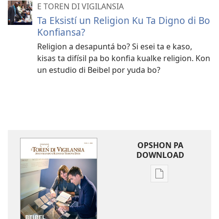
E TOREN DI VIGILANSIA
Ta Eksistí un Religion Ku Ta Digno di Bo
Konfiansa?
Religion a desapuntá bo? Si esei ta e kaso,
kisas ta difísil pa bo konfia kualke religion. Kon
un estudio di Beibel por yuda bo?
OPSHON PA
DOWNLOAD
Opshon
pa
download
publikashon