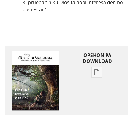
Ki prueba tin ku Dios ta hopi interesá den bo
bienestar?
OPSHON PA
DOWNLOAD
Opshon
pa
download
publikashon
E
TOREN
DI
VIGILANSIA
Dios