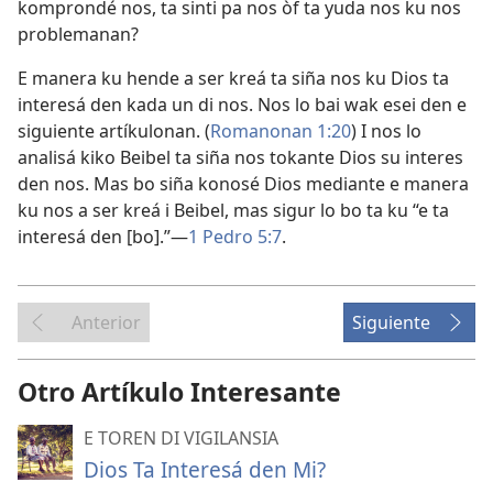
komprondé nos, ta sinti pa nos òf ta yuda nos ku nos
problemanan?
E manera ku hende a ser kreá ta siña nos ku Dios ta
interesá den kada un di nos. Nos lo bai wak esei den e
siguiente artíkulonan. (
Romanonan 1:20
) I nos lo
analisá kiko Beibel ta siña nos tokante Dios su interes
den nos. Mas bo siña konosé Dios mediante e manera
ku nos a ser kreá i Beibel, mas sigur lo bo ta ku “e ta
interesá den [bo].”—
1 Pedro 5:7
.
Anterior
Siguiente
Otro Artíkulo Interesante
E TOREN DI VIGILANSIA
Dios Ta Interesá den Mi?