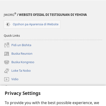
Ta
Interesá
®
JW.ORG
/ WEBSITE OFISIAL DI TESTIGUNAN DI YEHOVA
den
Bo?
Opshon pa Aparensia di Website
Quick Links
Pidi un Bishita
Buska Reunion
(opens
new
Buska Kongreso
(opens
window)
new
Loke Ta Nobo
window)
Vidio
Buska Riba JW.ORG
Privacy Settings
Donashon
(opens
To provide you with the best possible experience, we