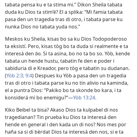
tabata pensa ku e ta stima mi.” Dikon Sheila tabata
duda ku Dios ta stim’é? El a splika: “Mi famia tabata
pasa den un tragedia tras di otro, i tabata parse ku
nunka Dios no tabata yuda nos.”
Meskos ku Sheila, kisas bo sa ku Dios Todopoderoso
ta eksistí. Pero, kisas tòg bo ta duda si realmente e ta
interesá den
bo.
Si ta asina, bo no ta bo so. Yòb, kende
tabata un hende hustu, tabatin fe den e poder i
sabiduria di e Kreador, pero tòg e tabatin su dudanan.
(
Yòb 2:3;
9:4
) Despues ku Yòb a pasa den un tragedia
tras di otro i tabata parse ku no tin alivio na kaminda,
el a puntra Dios: “Pakiko bo ta skonde bo kara, i ta
konsiderá mi bo enemigu?”—
Yòb 13:24
.
Kiko Beibel ta bisa? Akaso Dios ta kulpabel di nos
tragedianan? Tin prueba ku Dios ta interesá den
hende en general i den kada un di nos? Nos mes por
haña sa si di bèrdat Dios ta interesá den nos, si e ta