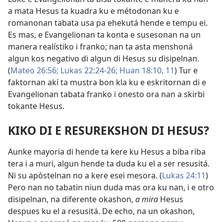
a mata Hesus ta kuadra ku e métodonan ku e
romanonan tabata usa pa ehekutá hende e tempu ei.
Es mas, e Evangelionan ta konta e susesonan na un
manera realístiko i franko; nan ta asta menshoná
algun kos negativo di algun di Hesus su disipelnan.
(
Mateo 26:56;
Lukas 22:24-26;
Huan 18:10, 11
) Tur e
faktornan akí ta mustra bon kla ku e eskritornan di e
Evangelionan tabata franko i onesto ora nan a skirbi
tokante Hesus.
KIKO DI E RESUREKSHON DI HESUS?
Aunke mayoria di hende ta kere ku Hesus a biba riba
tera i a muri, algun hende ta duda ku el a ser resusitá.
Ni su apòstelnan no a kere esei mesora. (
Lukas 24:11
)
Pero nan no tabatin niun duda mas ora ku nan, i e otro
disipelnan, na diferente okashon,
a mira
Hesus
despues ku el a resusitá. De echo, na un okashon,