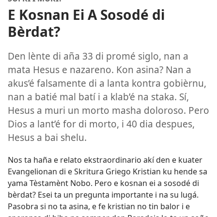
E Kosnan Ei A Sosodé di
Bèrdat?
Den lènte di aña 33 di promé siglo, nan a
mata Hesus e nazareno. Kon asina? Nan a
akus’é falsamente di a lanta kontra gobièrnu,
nan a batié mal batí i a klab’é na staka. Sí,
Hesus a muri un morto masha doloroso. Pero
Dios a lant’é for di morto, i 40 dia despues,
Hesus a bai shelu.
Nos ta haña e relato ekstraordinario akí den e kuater
Evangelionan di e Skritura Griego Kristian ku hende sa
yama Tèstamènt Nobo. Pero e kosnan ei a sosodé di
bèrdat? Esei ta un pregunta importante i na su lugá.
Pasobra si no ta asina, e fe kristian no tin balor i e