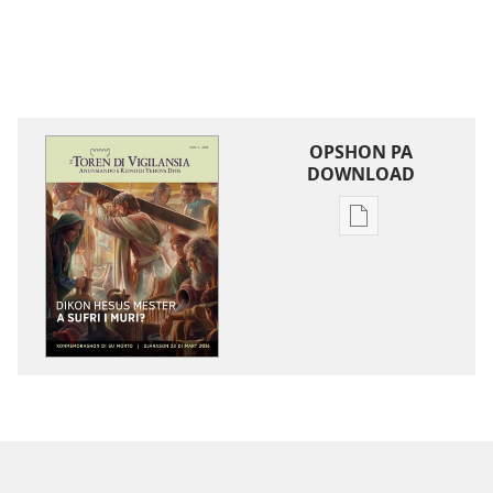
OPSHON PA
DOWNLOAD
Opshon
pa
download
publikashon
E
TOREN
DI
VIGILANSIA
Dikon
Hesus
Mester