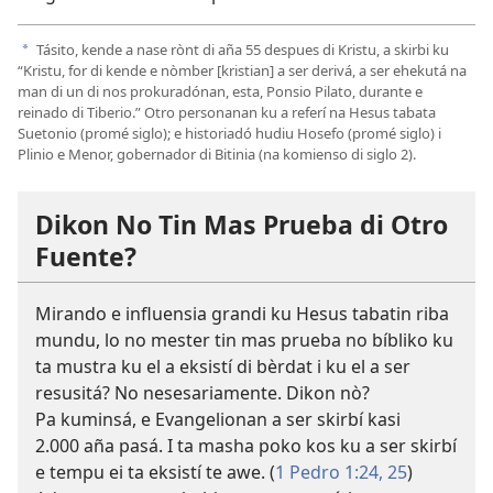
Tásito, kende a nase rònt di aña 55 despues di Kristu, a skirbi ku
a
“Kristu, for di kende e nòmber [kristian] a ser derivá, a ser ehekutá na
man di un di nos prokuradónan, esta, Ponsio Pilato, durante e
reinado di Tiberio.” Otro personanan ku a referí na Hesus tabata
Suetonio (promé siglo); e historiadó hudiu Hosefo (promé siglo) i
Plinio e Menor, gobernador di Bitinia (na komienso di siglo 2).
Dikon No Tin Mas Prueba di Otro
Fuente?
Mirando e influensia grandi ku Hesus tabatin riba
mundu, lo no mester tin mas prueba no bíbliko ku
ta mustra ku el a eksistí di bèrdat i ku el a ser
resusitá? No nesesariamente. Dikon nò?
Pa kuminsá, e Evangelionan a ser skirbí kasi
2.000 aña pasá. I ta masha poko kos ku a ser skirbí
e tempu ei ta eksistí te awe. (
1 Pedro 1:24, 25
)