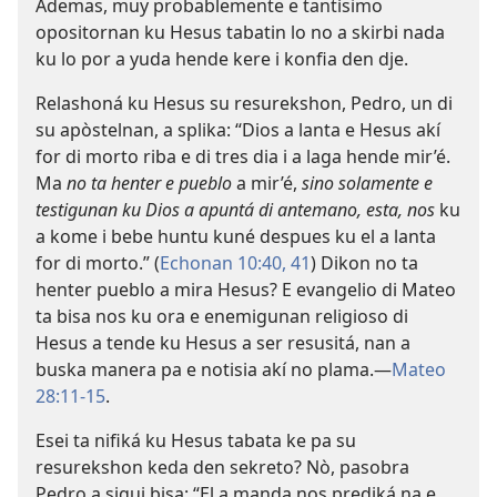
Ademas, muy probablemente e tantísimo
opositornan ku Hesus tabatin lo no a skirbi nada
ku lo por a yuda hende kere i konfia den dje.
Relashoná ku Hesus su resurekshon, Pedro, un di
su apòstelnan, a splika: “Dios a lanta e Hesus akí
for di morto riba e di tres dia i a laga hende mir’é.
Ma
no ta henter e pueblo
a mir’é,
sino solamente e
testigunan ku Dios a apuntá di antemano, esta, nos
ku
a kome i bebe huntu kuné despues ku el a lanta
for di morto.” (
Echonan 10:40, 41
) Dikon no ta
henter pueblo a mira Hesus? E evangelio di Mateo
ta bisa nos ku ora e enemigunan religioso di
Hesus a tende ku Hesus a ser resusitá, nan a
buska manera pa e notisia akí no plama.—
Mateo
28:11-15
.
Esei ta nifiká ku Hesus tabata ke pa su
resurekshon keda den sekreto? Nò, pasobra
Pedro a sigui bisa: “El a manda nos prediká na e