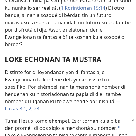
speransa di biba pa semper den Paradeis lo ta un soño
ku nunka lo ser realisá. (
1 Korintionan 15:14
) Di otro
banda, si nan a sosodé di bèrdat, tin un futuro
maravioso ta spera humanidat; un futuro ku bo tambe
por disfrutá di dje. Awor, e relatonan den e
Evangelionan ta fantasia òf ta kosnan ku a sosodé di
bèrdat?
LOKE ECHONAN TA MUSTRA
Distinto for di leyendanan yen di fantasia, e
Evangelionan ta kontené detayenan eksakto i
spesífiko. Por ehèmpel, nan ta menshoná nòmber di
hendenan ku historiadónan ta papia di dje i tambe
nòmber di lugánan ku te awe hende por bishitá.—
Lukas 3:1, 2,
23
.
Tuma Hesus komo ehèmpel. Eskritornan ku a biba
den promé i di dos siglo a menshoná su nòmber.
a
Loke e Evangelionan ta bisa tokante e manera ku nan