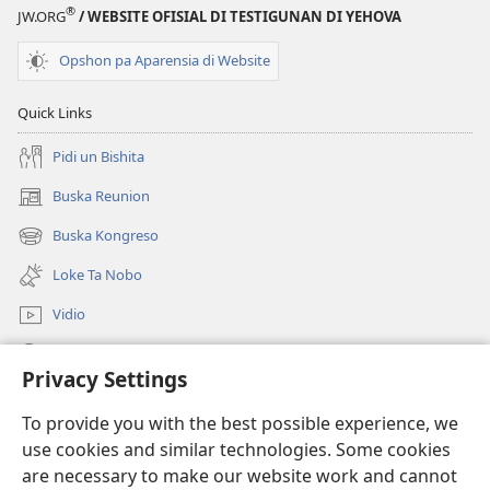
®
JW.ORG
/ WEBSITE OFISIAL DI TESTIGUNAN DI YEHOVA
A
Sufri
Opshon pa Aparensia di Website
i
Muri?
Quick Links
Pidi un Bishita
Buska Reunion
(opens
new
Buska Kongreso
(opens
window)
new
Loke Ta Nobo
window)
Vidio
Buska Riba JW.ORG
Privacy Settings
Donashon
(opens
To provide you with the best possible experience, we
new
use cookies and similar technologies. Some cookies
window)
BIBLIOTEKA ONLINE Watchtower™
are necessary to make our website work and cannot
(opens