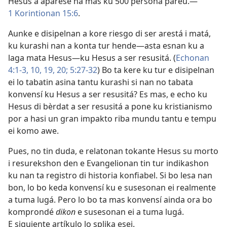
Hesus a aparesé na mas ku 500 persona pareu.—
1 Korintionan 15:6
.
Aunke e disipelnan a kore riesgo di ser arestá i matá,
ku kurashi nan a konta tur hende—asta esnan ku a
laga mata Hesus—ku Hesus a ser resusitá. (
Echonan
4:1-3,
10,
19, 20;
5:27-32
) Bo ta kere ku tur e disipelnan
ei lo tabatin asina tantu kurashi si nan no tabata
konvensí ku Hesus a ser resusitá? Es mas, e echo ku
Hesus di bèrdat a ser resusitá a pone ku kristianismo
por a hasi un gran impakto riba mundu tantu e tempu
ei komo awe.
Pues, no tin duda, e relatonan tokante Hesus su morto
i resurekshon den e Evangelionan tin tur indikashon
ku nan ta registro di historia konfiabel. Si bo lesa nan
bon, lo bo keda konvensí ku e susesonan ei realmente
a tuma lugá. Pero lo bo ta mas konvensí ainda ora bo
komprondé
dikon
e susesonan ei a tuma lugá.
E siguiente artíkulo lo splika esei.