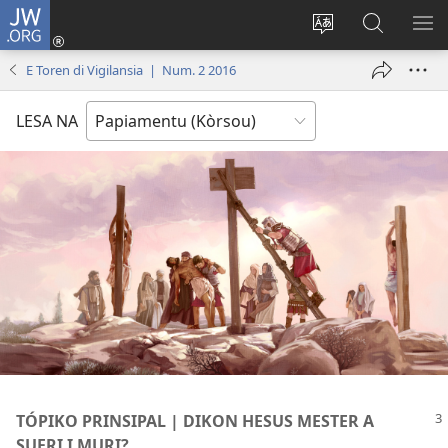
JW.ORG
Log
In
Kambia
Buska
MU
(opens
idioma
Riba
ME
E Toren di Vigilansia | Num. 2 2016
new
di
JW.ORG
window)
e
LESA NA
website
TÓPIKO PRINSIPAL | DIKON HESUS MESTER A
SUFRI I MURI?