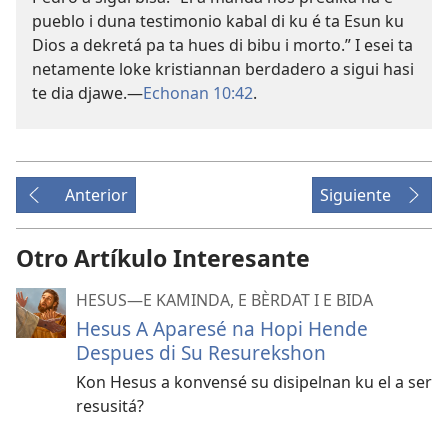
pueblo i duna testimonio kabal di ku é ta Esun ku
Dios a dekretá pa ta hues di bibu i morto.” I esei ta
netamente loke kristiannan berdadero a sigui hasi
te dia djawe.—
Echonan 10:42
.
Anterior
Siguiente
Otro Artíkulo Interesante
HESUS​—E KAMINDA, E BÈRDAT I E BIDA
Hesus A Aparesé na Hopi Hende
Despues di Su Resurekshon
Kon Hesus a konvensé su disipelnan ku el a ser
resusitá?