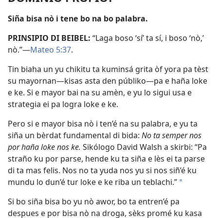
Siña bisa nò i tene bo na bo palabra.
PRINSIPIO DI BEIBEL:
“Laga boso ‘sí’ ta sí, i boso ‘nò,’
nò.”—
Mateo 5:37
.
Tin biaha un yu chikitu ta kuminsá grita òf yora pa tèst
su mayornan—kisas asta den públiko—pa e haña loke
e ke. Si e mayor bai na su amèn, e yu lo sigui usa e
strategia ei pa logra loke e ke.
Pero si e mayor bisa nò i ten’é na su palabra, e yu ta
siña un bèrdat fundamental di bida:
No ta semper nos
por haña loke nos ke.
Sikólogo David Walsh a skirbi: “Pa
straño ku por parse, hende ku ta siña e lès ei ta parse
di ta mas felis. Nos no ta yuda nos yu si nos siñ’é ku
mundu lo dun’é tur loke e ke riba un teblachi.”
a
Si bo siña bisa bo yu nò awor, bo ta entren’é pa
despues e por bisa nò na droga, sèks promé ku kasa