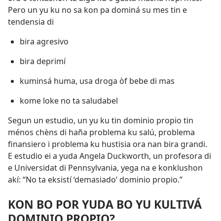
Pero un yu ku no sa kon pa dominá su mes tin e
tendensia di
bira agresivo
bira deprimí
kuminsá huma, usa droga òf bebe di mas
kome loke no ta saludabel
Segun un estudio, un yu ku tin dominio propio tin
ménos chèns di haña problema ku salú, problema
finansiero i problema ku hustisia ora nan bira grandi.
E estudio ei a yuda Angela Duckworth, un profesora di
e Universidat di Pennsylvania, yega na e konklushon
akí: “No ta eksistí ‘demasiado’ dominio propio.”
KON BO POR YUDA BO YU KULTIVÁ
DOMINIO PROPIO?