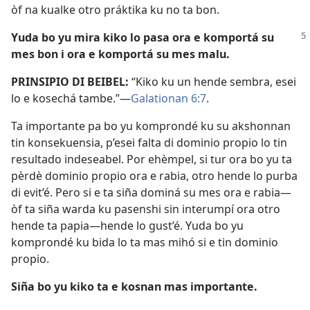
òf na kualke otro práktika ku no ta bon.
Yuda bo yu mira kiko lo pasa ora e komportá su
mes bon i ora e komportá su mes malu.
PRINSIPIO DI BEIBEL:
“Kiko ku un hende sembra, esei
lo e kosechá tambe.”—
Galationan 6:7
.
Ta importante pa bo yu komprondé ku su akshonnan
tin konsekuensia, p’esei falta di dominio propio lo tin
resultado indeseabel. Por ehèmpel, si tur ora bo yu ta
pèrdè dominio propio ora e rabia, otro hende lo purba
di evit’é. Pero si e ta siña dominá su mes ora e rabia—
òf ta siña warda ku pasenshi sin interumpí ora otro
hende ta papia—hende lo gust’é. Yuda bo yu
komprondé ku bida lo ta mas mihó si e tin dominio
propio.
Siña bo yu kiko ta e kosnan mas importante.