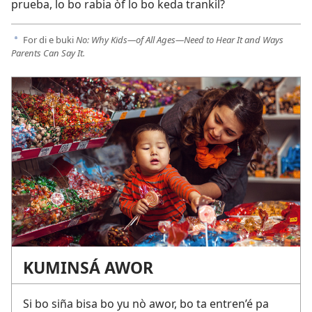
prueba, lo bo rabia òf lo bo keda trankil?
For di e buki
No: Why Kids—of All Ages—Need to Hear It and Ways
a
Parents Can Say It.
KUMINSÁ AWOR
Si bo siña bisa bo yu nò awor, bo ta entren’é pa