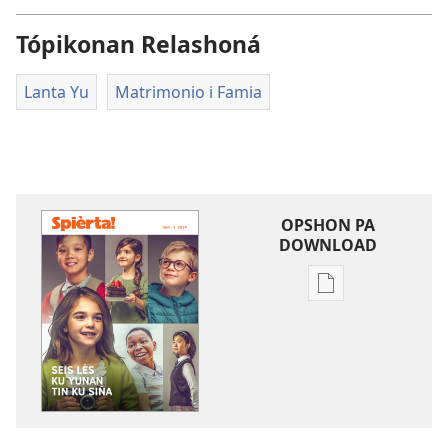
Tópikonan Relashoná
Lanta Yu
Matrimonio i Famia
OPSHON PA
DOWNLOAD
Opshon
pa
download
publikashon
SPIÈRTA!
Seis
Lès