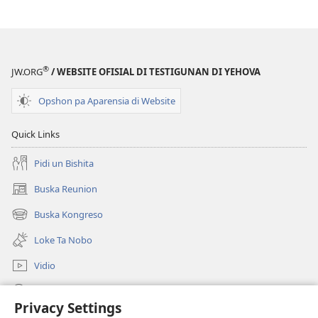
Ku
Yunan
Tin
Ku
®
JW.ORG
/ WEBSITE OFISIAL DI TESTIGUNAN DI YEHOVA
Siña
Opshon pa Aparensia di Website
Quick Links
Pidi un Bishita
Buska Reunion
(opens
new
Buska Kongreso
(opens
window)
new
Loke Ta Nobo
window)
Vidio
Buska Riba JW.ORG
Privacy Settings