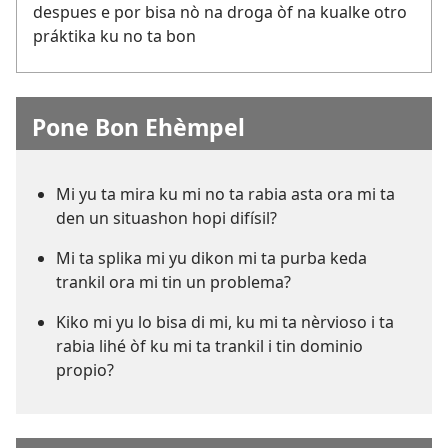
despues e por bisa nò na droga òf na kualke otro
práktika ku no ta bon
Pone Bon Ehèmpel
Mi yu ta mira ku mi no ta rabia asta ora mi ta
den un situashon hopi difísil?
Mi ta splika mi yu dikon mi ta purba keda
trankil ora mi tin un problema?
Kiko mi yu lo bisa di mi, ku mi ta nèrvioso i ta
rabia lihé òf ku mi ta trankil i tin dominio
propio?