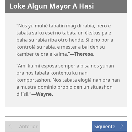
Loke Algun Mayor A Hasi
“Nos yu muhé tabatin mag di rabia, pero e
tabata sa ku esei no tabata un èksküs pa e
baha su rabia riba otro hende. Si e no por a
kontrolá su rabia, e mester a bai den su
kamber te ora e kalma.”
—Theresa.
“Ami ku mi esposa semper a bisa nos yunan
ora nos tabata kontentu ku nan
komportashon. Nos tabata elogiá nan ora nan
a mustra dominio propio den un situashon
difísil.”
—Wayne.
Anterior
Siguiente