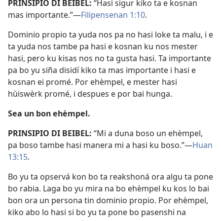
PRINSIPIO DI BEIBEL:
“Hasi sigur kiko ta e kosnan
mas importante.”—
Filipensenan 1:10
.
Dominio propio ta yuda nos pa no hasi loke ta malu, i e
ta yuda nos tambe pa hasi e kosnan ku nos mester
hasi, pero ku kisas nos no ta gusta hasi. Ta importante
pa bo yu siña disidí kiko ta mas importante i hasi e
kosnan ei promé. Por ehèmpel, e mester hasi
hùiswèrk promé, i despues e por bai hunga.
Sea un bon ehèmpel.
PRINSIPIO DI BEIBEL:
“Mi a duna boso un ehèmpel,
pa boso tambe hasi manera mi a hasi ku boso.”—
Huan
13:15
.
Bo yu ta opservá kon bo ta reakshoná ora algu ta pone
bo rabia. Laga bo yu mira na bo ehèmpel ku kos lo bai
bon ora un persona tin dominio propio. Por ehèmpel,
kiko abo lo hasi si bo yu ta pone bo pasenshi na