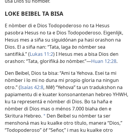
usa Dios su nòmber.
LOKE BEIBEL TA BISA
E nòmber di e Dios Todopoderoso no ta Hesus
pasobra Hesus no ta e Dios Todopoderoso. Eigenlijk,
Hesus mes a siña su siguidónan pa hasi orashon na
Dios. El a siña nan: “Tata, laga
bo
nòmber sea
santifiká.” (
Lukas 11:2
) I Hesus mes a bisa Dios den
orashon: “Tata, glorifiká
bo
nòmber.”—
Huan 12:28
.
Den Beibel, Dios ta bisa: “Ami ta Yehova. Esei ta mi
nòmber i lo mi no duna mi propio gloria na ningun
otro.” (
Isaías 42:8
,
NW
) “Yehova” ta un tradukshon na
papiamentu di e kuater konsonantenan hebreo YHWH,
ku ta representá e nòmber di Dios. Bo ta haña e
nòmber di Dios mas o ménos 7.000 biaha den e
Skritura Hebreo.
Den Beibel su nòmber ta ser
a
menshoná mas ku kualke otro título, manera “Dios,”
“Todopoderoso” òf “Señor,” i mas ku kualke otro