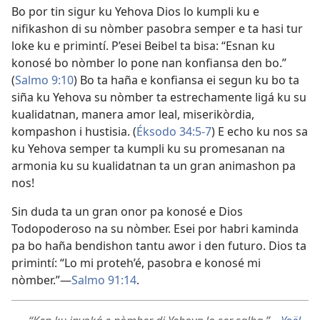
Bo por tin sigur ku Yehova Dios lo kumpli ku e
nifikashon di su nòmber pasobra semper e ta hasi tur
loke ku e primintí. P’esei Beibel ta bisa: “Esnan ku
konosé bo nòmber lo pone nan konfiansa den bo.”
(
Salmo 9:10
) Bo ta haña e konfiansa ei segun ku bo ta
siña ku Yehova su nòmber ta estrechamente ligá ku su
kualidatnan, manera amor leal, miserikòrdia,
kompashon i hustisia. (
Éksodo 34:5-7
) E echo ku nos sa
ku Yehova semper ta kumpli ku su promesanan na
armonia ku su kualidatnan ta un gran animashon pa
nos!
Sin duda ta un gran onor pa konosé e Dios
Todopoderoso na su nòmber. Esei por habri kaminda
pa bo haña bendishon tantu awor i den futuro. Dios ta
primintí: “Lo mi proteh’é, pasobra e konosé mi
nòmber.”—
Salmo 91:14
.