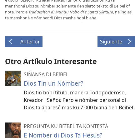
menshoná Dios su nòmber solamente den sierto teksto di Beibel òf
nota. Pero e
Tradukshon di Mundu Nobo di e Santu Skritura,
na ingles,
ta menshoná e nòmber di Dios masha hopi biaha.
Anterior
Siguiente
Otro Artíkulo Interesante
SIÑANSA DI BEIBEL
Dios Tin un Nòmber?
Dios tin hopi título, manera Todopoderoso,
Kreador i Señor. Pero e nòmber personal di
Dios ta aparesé mas ku 7.000 biaha den Beibel.
PREGUNTA KU BEIBEL TA KONTESTÁ
E Nòmber di Dios Ta Hesus?