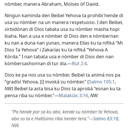
nòmber, manera Abraham, Moises òf David.
Ningun kaminda den Beibel Yehova ta prohibí hende di
usa su nòmber na un manera respetuoso. I den Beibel,
sirbidónan di Dios tabata usa su nòmber masha hopi
biaha. Nan a usa e nòmber di Dios den e nòmbernan
ku nan a duna nan yunan, manera Elías ku ta nifiká “Mi
Dios Ta Yehova” i Zakarías ku ta nifiká “Yehova A
Kòrda.” I nan tabata usa e nòmber di Dios den nan
kòmbersashonnan di tur dia.—
Rut 2:4
.
Dios ke pa nos usa su nòmber. Beibel ta animá nos pa
“gradisí Yehova, [i] invoká su nòmber.” (
Salmo 105:1
,
NW
) Beibel ta asta bisa ku Dios ta aprobá “esnan ku ta
pensa riba su nòmber.”—
Malakías 3:16
,
NW.
“Pa hende por sa ku abo, kende su nòmber ta Yehova,
abo so ta e Haltísimo riba henter tera.”—
Salmo 83:18
,
NW.