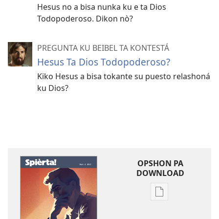
Hesus no a bisa nunka ku e ta Dios
Todopoderoso. Dikon nò?
PREGUNTA KU BEIBEL TA KONTESTÁ
Hesus Ta Dios Todopoderoso?
Kiko Hesus a bisa tokante su puesto relashoná
ku Dios?
OPSHON PA
DOWNLOAD
Opshon
pa