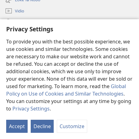
window)
Vidio
Buska Riba JW.ORG
Privacy Settings
Donashon
(opens
To provide you with the best possible experience, we
new
use cookies and similar technologies. Some cookies
window)
BIBLIOTEKA ONLINE Watchtower™
are necessary to make our website work and cannot
(opens
be refused. You can accept or decline the use of
new
®
JW Hub
window)
additional cookies, which we use only to improve
(opens
new
your experience. None of this data will ever be sold or
window)
used for marketing. To learn more, read the
Global
Policy on Use of Cookies and Similar Technologies
.
You can customize your settings at any time by going
Copyright
© 2026 Watch Tower Bible and Tract Society of Pennsylvania.
KONDISHONNAN DI USO
|
MANEHO DI PRIVASIDAT
|
PRIVACY
to
Privacy Settings
.
M
SETTINGS
Ko
Accept
Decline
Customize