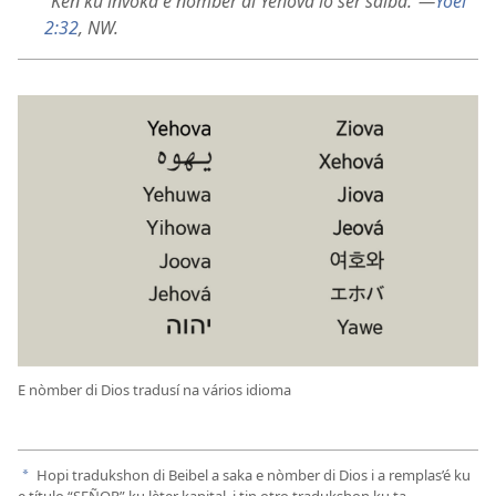
“Ken ku invoká e nòmber di Yehova lo ser salba.”—
Yoël
2:32
, NW.
E nòmber di Dios tradusí na vários idioma
Hopi tradukshon di Beibel a saka e nòmber di Dios i a remplas’é ku
a
e título “SEÑOR” ku lèter kapital, i tin otro tradukshon ku ta