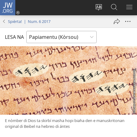
JW.ORG
Log
In
Kambia
Buska
MU
(opens
idioma
Riba
ME
Spièrta! | Num. 6 2017
new
di
JW.ORG
window)
e
LESA NA
website
E nòmber di Dios ta skirbí masha hopi biaha den e manuskritonan
original di Beibel na hebreo di ántes