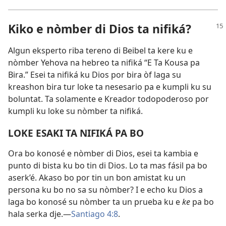
Kiko e nòmber di Dios ta nifiká?
Algun eksperto riba tereno di Beibel ta kere ku e
nòmber Yehova na hebreo ta nifiká “E Ta Kousa pa
Bira.” Esei ta nifiká ku Dios por bira òf laga su
kreashon bira tur loke ta nesesario pa e kumpli ku su
boluntat. Ta solamente e Kreador todopoderoso por
kumpli ku loke su nòmber ta nifiká.
LOKE ESAKI TA NIFIKÁ PA BO
Ora bo konosé e nòmber di Dios, esei ta kambia e
punto di bista ku bo tin di Dios. Lo ta mas fásil pa bo
aserk’é. Akaso bo por tin un bon amistat ku un
persona ku bo no sa su nòmber? I e echo ku Dios a
laga bo konosé su nòmber ta un prueba ku e
ke
pa bo
hala serka dje.—
Santiago 4:8
.