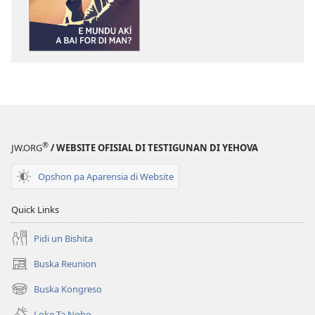
download
publikashon
SPIÈRTA!
E
Mundu
Akí
A
Bai
for
®
JW.ORG
/ WEBSITE OFISIAL DI TESTIGUNAN DI YEHOVA
di
Man?
Opshon pa Aparensia di Website
Quick Links
Pidi un Bishita
Buska Reunion
(opens
new
Buska Kongreso
(opens
window)
new
Loke Ta Nobo