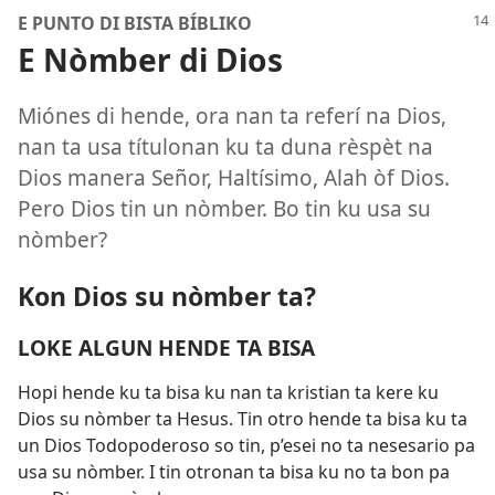
E PUNTO DI BISTA BÍBLIKO
E Nòmber di Dios
Miónes di hende, ora nan ta referí na Dios,
nan ta usa títulonan ku ta duna rèspèt na
Dios manera Señor, Haltísimo, Alah òf Dios.
Pero Dios tin un nòmber. Bo tin ku usa su
nòmber?
Kon Dios su nòmber ta?
LOKE ALGUN HENDE TA BISA
Hopi hende ku ta bisa ku nan ta kristian ta kere ku
Dios su nòmber ta Hesus. Tin otro hende ta bisa ku ta
un Dios Todopoderoso so tin, p’esei no ta nesesario pa
usa su nòmber. I tin otronan ta bisa ku no ta bon pa