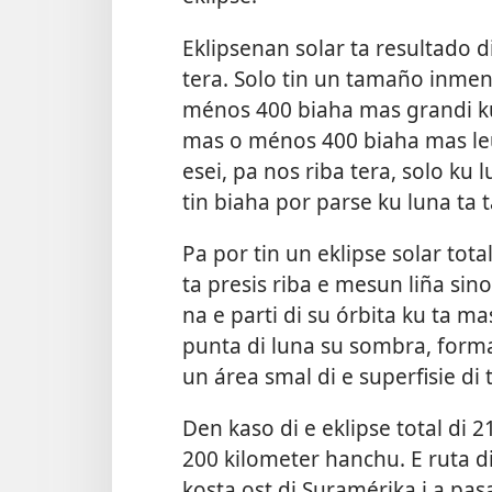
Eklipsenan solar ta resultado d
tera. Solo tin un tamaño inme
ménos 400 biaha mas grandi ku
mas o ménos 400 biaha mas leu
esei, pa nos riba tera, solo ku 
tin biaha por parse ku luna ta 
Pa por tin un eklipse solar tota
ta presis riba e mesun liña sin
na e parti di su órbita ku ta ma
punta di luna su sombra, forma
un área smal di e superfisie di 
Den kaso di e eklipse total di 
200 kilometer hanchu. E ruta di 
kosta ost di Suramérika i a pa