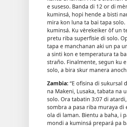
e suseso. Banda di 12 or di mèr
kuminsá, hopi hende a bisti nan
mira kon luna ta bai tapa solo. 
kuminsá. Ku vèrekeiker òf un t
pretu riba superfisie di solo.
tapa e manchanan aki un pa un
a sinti kon e temperatura ta b
straño. Finalmente, segun ku e
solo, a bira skur manera anochi
Zambia:
“E ofisina di sukursal
na Makeni, Lusaka, tabata na un
solo. Ora tabatin 3:07 di atardi
sombra a pasa riba muraya di 
ola di laman. Bientu a baha, i 
mondi a kuminsá prepará pa bai