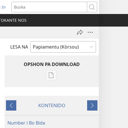
 In
pens
Buska
ew
TOKANTE NOS
ndow)
LESA NA
OPSHON PA DOWNLOAD
Opshon
pa
download
publikashon
KONTENIDO
SPIÈRTA!
Anterior
Siguiente
8
di
Number i Bo Bida
Sèptèmber 2002