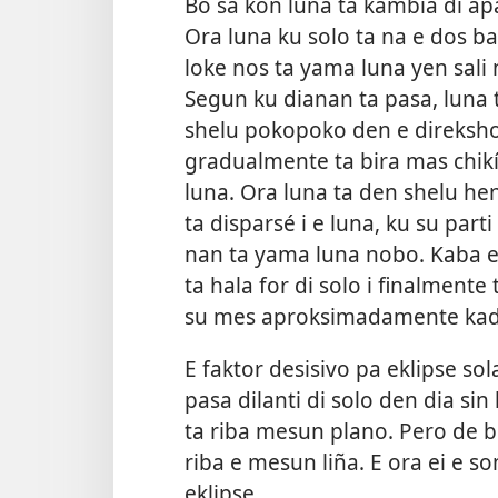
Bo sa kon luna ta kambia di apa
Ora luna ku solo ta na e dos 
loke nos ta yama luna yen sali 
Segun ku dianan ta pasa, luna 
shelu pokopoko den e direkshon d
gradualmente ta bira mas chikí
luna. Ora luna ta den shelu he
ta disparsé i e luna, ku su parti
nan ta yama luna nobo. Kaba e
ta hala for di solo i finalmente t
su mes aproksimadamente kada
E faktor desisivo pa eklipse so
pasa dilanti di solo den dia si
ta riba mesun plano. Pero de be
riba e mesun liña. E ora ei e so
eklipse.