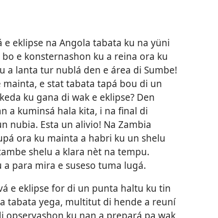
á e eklipse na Angola tabata ku na yüni
 bo e konsternashon ku a reina ora ku
lu a lanta tur nublá den e área di Sumbe!
 mainta, e stat tabata tapá bou di un
a keda ku gana di wak e eklipse? Den
 a kuminsá hala kita, i na final di
un nubia. Esta un alivio! Na Zambia
pá ora ku mainta a habri ku un shelu
 tambe shelu a klara nèt na tempu.
 a para mira e suseso tuma lugá.
á e eklipse for di un punta haltu ku tin
a tabata yega, multitut di hende a reuní
 di opservashon ku nan a prepará pa wak