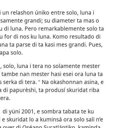
i un relashon úniko entre solo, luna i
nsamente grandi; su diameter ta mas o
 di luna. Pero remarkablemente solo ta
 for di nos ku luna. Komo resultado di
luna ta parse di ta kasi mes grandi. Pues,
tapa solo.
l, solo, luna i tera no solamente mester
o tambe nan mester hasi esei ora luna ta
s serka di tera.
Na okashonnan asina, e
*
 di papurèshi, ta produsí skuridat riba
tera.
21 di yüni 2001, e sombra tabata te ku
e skuridat lo a kuminsá ora solo sali n’e
sa over di Oséano Suratlántiko, kaminda