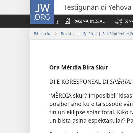
JW.ORG
Testigunan di Yehova
PÁGINA INISIAL
SIÑ
Biblioteka
Revista
Spièrta! | 8 di Sèptèmber 2
Ora Mèrdia Bira Skur
DI E KORESPONSAL DI
SPIÈRTA!
‘MÈRDIA skur? Imposibel!’ kisas
posibel sino ku e ta sosodé vá
tin un eklipse solar total. Kiko 
un bista asina espektakular? P