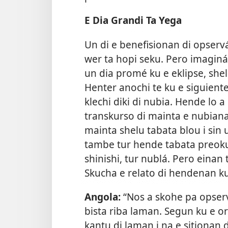
E Dia Grandi Ta Yega
Un di e benefisionan di opserv
wer ta hopi seku. Pero imaginá
un dia promé ku e eklipse, she
Henter anochi te ku e siguiente
klechi diki di nubia. Hende lo 
transkurso di mainta e nubianan
mainta shelu tabata blou i sin 
tambe tur hende tabata preoku
shinishi, tur nublá. Pero einan
Skucha e relato di hendenan ku
Angola:
“Nos a skohe pa opserv
bista riba laman. Segun ku e or
kantu di laman i na e sitionan