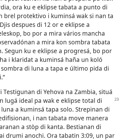
dia, ora ku e eklipse tabata a punto di
 brel protektivo i kuminsá wak si nan ta
Djis despues di 12 or e eklipse a
eleskop, bo por a mira vários mancha
 Opservadónan a mira kon sombra tabata
. Segun ku e eklipse a progresá, bo por
aha i klaridat a kuminsá haña un koló
 sombra di luna a tapa e último pida di
.”
 di Testigunan di Yehova na Zambia, situá
 lugá ideal pa wak e eklipse total di
, luna a kuminsá tapa solo. Strepinan di
edifisionan, i nan tabata move manera
paranan a stòp di kanta. Bestianan di
 drumi anochi. Ora tabatin 3:⁠09, un par