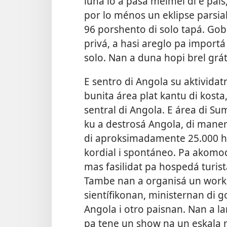
luna lo a pasa meimei di e pai
por lo ménos un eklipse parsial
96 porshento di solo tapá. G
privá, a hasi areglo pa importá 
solo. Nan a duna hopi brel grá
E sentro di Angola su aktividat
bunita área plat kantu di kosta
sentral di Angola. E área di Su
ku a destrosá Angola, di maner
di aproksimadamente 25.000 h
kordial i spontáneo. Pa akomod
mas fasilidat pa hospedá turista
Tambe nan a organisá un works
sientífikonan, ministernan di 
Angola i otro paisnan. Nan a l
pa tene un show na un eskala 