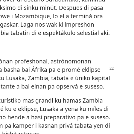
ksimo di sinku minüt. Despues di pasa
bwe i Mozambique, lo el a terminá ora
agaskar. Laga nos wak ki impreshon
a tabatin di e espektákulo selestial aki.
adónan profeshonal, astrónomonan
 basha bai Áfrika pa e promé eklipse
ku Lusaka, Zambia, tabata e úniko kapital
hitante a bai einan pa opservá e suseso.
 turístiko mas grandi ku hamas Zambia
mé ku e eklipse, Lusaka a yena ku míles di
no hende a hasi preparativo pa e suseso.
n pa kamper i kasnan privá tabata yen di
 bishitantenan.