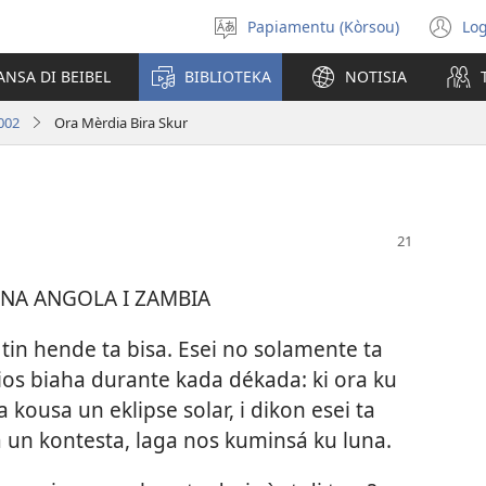
Papiamentu (Kòrsou)
Log
Skohe
(o
Idioma
n
ANSA DI BEIBEL
BIBLIOTEKA
NOTISIA
wi
002
Ora Mèrdia Bira Skur
NA ANGOLA I ZAMBIA
 tin hende ta bisa. Esei no solamente ta
rios biaha durante kada dékada: ki ora ku
ta kousa un eklipse solar, i dikon esei ta
a un kontesta, laga nos kuminsá ku luna.