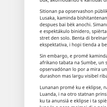
Sitionan pa opservashon públik
Lusaka, kaminda bishitantenan 
despues bai bèk anochi. Simann
e espektákulo binidero, spièrta
stret den solo. Benta di brelna
ekspektativa, i hopi tienda a b
Sin embargo, e promé kaminda 
afrikano tabata na Sumbe, un s
opservadónan lo por a mira un e
durashon mas largu visibel riba
Lunanan promé ku e eklipse, na
Luanda, i na otro statnan prin
ku ta anunsiá e eklipse i ta sp