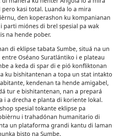
s, di manera ku henter Angola lo a mira
 pero kasi total. Luanda lo a mira
obièrnu, den koperashon ku kompanianan
i parti miónes di brel spesial pa wak
tis na hende pober.
nan di eklipse tabata Sumbe, situá na un
, entre Oséano Suratlántiko i e plateau
mbe a keda di spar di e pió konfliktonan
a ku bishitantenan a topa un stat intakto
abitante, kendenan ta hende amigabel,
á tur e bishitantenan, nan a prepará
 i a drecha e planta di koriente lokal.
hop spesial tokante eklipse pa
gobièrnu i trahadónan humanitario di
anta un plataforma grandi kantu di laman
nunka bisto na Sumbe.