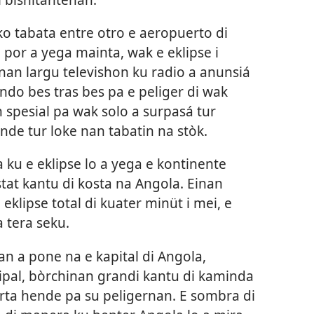
o tabata entre otro e aeropuerto di
por a yega mainta, wak e eklipse i
an largu televishon ku radio a anunsiá
ndo bes tras bes pa e peliger di wak
n spesial pa wak solo a surpasá tur
ende tur loke nan tabatin na stòk.
ku e eklipse lo a yega e kontinente
tat kantu di kosta na Angola. Einan
klipse total di kuater minüt i mei, e
 tera seku.
n a pone na e kapital di Angola,
sipal, bòrchinan grandi kantu di kaminda
ièrta hende pa su peligernan. E sombra di