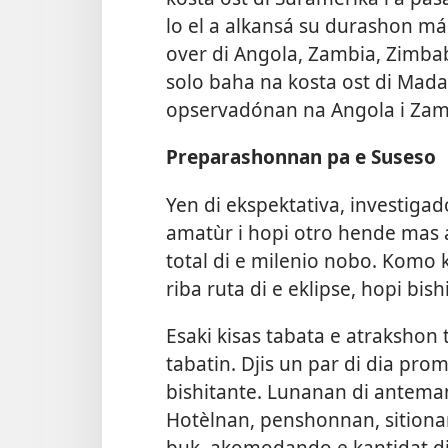
lo el a alkansá su durashon má
over di Angola, Zambia, Zimba
solo baha na kosta ost di Mad
opservadónan na Angola i Zambi
Preparashonnan pa e Suseso
Yen di ekspektativa, investig
amatùr i hopi otro
hende mas a
total di e milenio nobo. Komo 
riba ruta di e eklipse, hopi bis
Esaki kisas tabata e atrakshon
tabatin. Djis un par di dia pro
bishitante. Lunanan di antema
Hotèlnan, penshonnan, sitiona
buk, akomodando e kantidat di