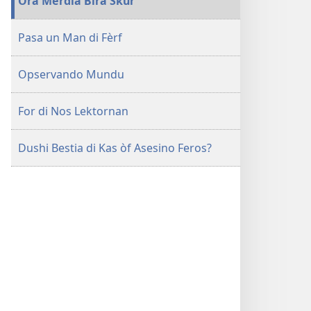
Ora Mèrdia Bira Skur
Pasa un Man di Fèrf
Opservando Mundu
For di Nos Lektornan
Dushi Bestia di Kas òf Asesino Feros?