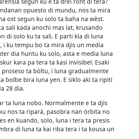
rensia segun ku e ta drei rònt di tera?
bandanan opuesto di mundu, nos ta mira
na ost segun ku solo ta baha na wèst.
ta sali kada anochi mas lat, krusando
i solo ku ta sali. E parti kla di luna
, i ku tempu bo ta mira djis un media
nter dia huntu ku solo, asta e media luna
 skur kara pa tera ta kasi invisibel. Esaki
 proseso ta bòltu, i luna gradualmente
a bolbe bira luna yen. E siklo aki ta ripití
 28 dia.
lar ta luna nobo. Normalmente e ta djis
n ku nos ta ripará, pasobra nan órbita no
s en kuando, solo, luna i tera ta presis
mbra di luna ta kai riba tera i ta kousa un