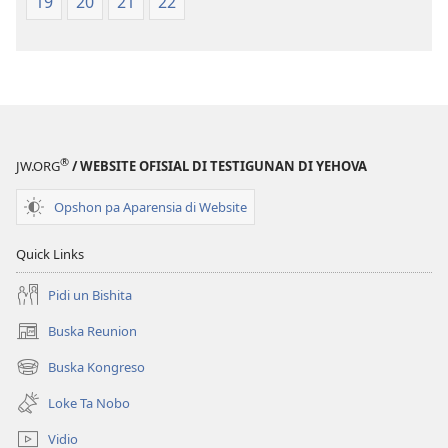
19
20
21
22
®
JW.ORG
/ WEBSITE OFISIAL DI TESTIGUNAN DI YEHOVA
Opshon pa Aparensia di Website
Quick Links
Pidi un Bishita
Buska Reunion
(opens
new
Buska Kongreso
(opens
window)
new
Loke Ta Nobo
window)
Vidio