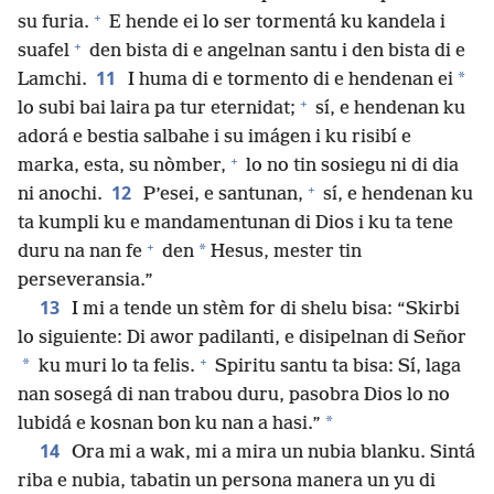
+
su furia.
E hende ei lo ser tormentá ku kandela i
+
suafel
den bista di e angelnan santu i den bista di e
11
*
Lamchi.
I huma di e tormento di e hendenan ei
+
lo subi bai laira pa tur eternidat;
sí, e hendenan ku
adorá e bestia salbahe i su imágen i ku risibí e
+
marka, esta, su nòmber,
lo no tin sosiegu ni di dia
+
12
ni anochi.
P’esei, e santunan,
sí, e hendenan ku
ta kumpli ku e mandamentunan di Dios i ku ta tene
+
*
duru na nan fe
den
Hesus, mester tin
perseveransia.”
13
I mi a tende un stèm for di shelu bisa: “Skirbi
lo siguiente: Di awor padilanti, e disipelnan di Señor
+
*
ku muri lo ta felis.
Spiritu santu ta bisa: Sí, laga
nan sosegá di nan trabou duru, pasobra Dios lo no
*
lubidá e kosnan bon ku nan a hasi.”
14
Ora mi a wak, mi a mira un nubia blanku. Sintá
riba e nubia, tabatin un persona manera un yu di