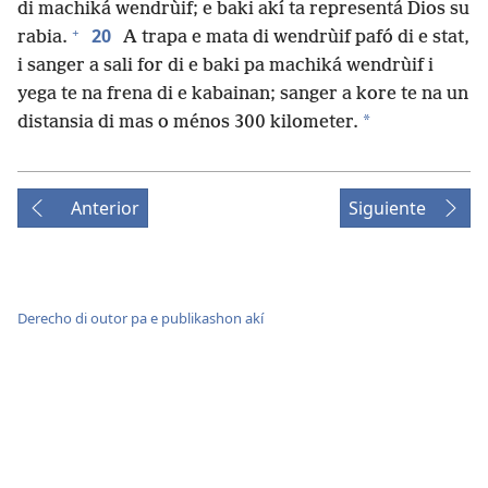
di machiká wendrùif; e baki akí ta representá Dios su
+
20
rabia.
A trapa e mata di wendrùif pafó di e stat,
i sanger a sali for di e baki pa machiká wendrùif i
yega te na frena di e kabainan; sanger a kore te na un
*
distansia di mas o ménos 300 kilometer.
Anterior
Siguiente
Derecho di outor pa e publikashon akí