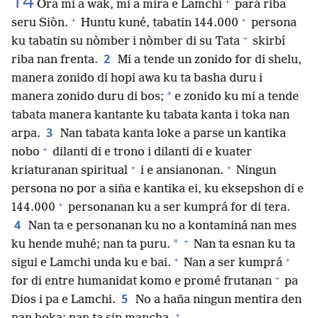
14
+
Ora mi a wak, mi a mira e Lamchi
pará riba
+
+
seru Siòn.
Huntu kuné, tabatin 144.000
persona
+
ku tabatin su nòmber i nòmber di su Tata
skirbí
2
riba nan frenta.
Mi a tende un zonido for di shelu,
manera zonido di hopi awa ku ta basha duru i
*
manera zonido duru di bos;
e zonido ku mi a tende
tabata manera kantante ku tabata kanta i toka nan
3
arpa.
Nan tabata kanta loke a parse un kantika
+
nobo
dilanti di e trono i dilanti di e kuater
+
+
kriaturanan spiritual
i e ansianonan.
Ningun
persona no por a siña e kantika ei, ku eksepshon di e
+
144.000
personanan ku a ser kumprá for di tera.
4
Nan ta e personanan ku no a kontaminá nan mes
+
*
ku hende muhé; nan ta puru.
Nan ta esnan ku ta
+
+
sigui e Lamchi unda ku e bai.
Nan a ser kumprá
+
for di entre humanidat komo e promé frutanan
pa
5
Dios i pa e Lamchi.
No a haña ningun mentira den
+