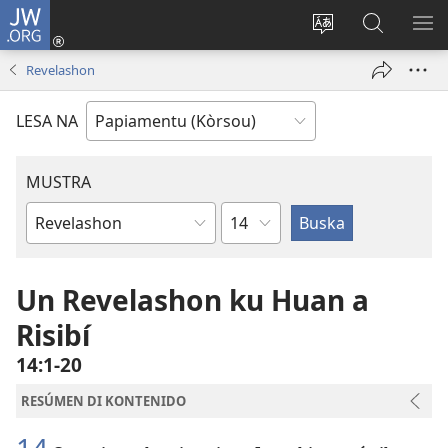
JW.ORG
Log
In
Kambia
Buska
MU
(opens
idioma
Riba
ME
Revelashon
new
di
JW.ORG
window)
e
LESA NA
website
MUSTRA
Kapítulo
Buki
di
Beibel
Un Revelashon ku Huan a
Risibí
14:1-20
RESÚMEN DI KONTENIDO