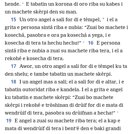
+
hende.
E tabatin un korona di oro riba su kabes i
un machete skèrpi den su man.
15
*
Un otro angel a sali for di e tèmpel,
i el a
grita e persona sintá riba e nubia: “Zuai bo machete i
kosechá, pasobra e ora pa kosechá a yega, i e
+
16
kosecha di tera ta hechu hechu!”
E persona
sintá riba e nubia a zuai su machete riba tera, i el a
rekohé e kosecha di tera.
17
Awor, un otro angel a sali for di e tèmpel ku ta
den shelu; e tambe tabatin un machete skèrpi.
18
I un angel mas a sali; el a sali for di e altar, i e
tabatin outoridat riba e kandela. I el a grita e angel
ku tabatin e machete skèrpi: “Zuai bo machete
skèrpi i rekohé e tròshinan di drùif for di e mata di
+
wendrùif di tera, pasobra su drùifnan a hecha!”
19
E angel a zuai su machete riba tera; el a kap e
mata di wendrùif di tera i bent’é den e baki grandi