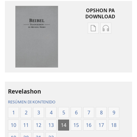
OPSHON PA
DOWNLOAD
Opshon
Opshon
pa
pa
download
download
publikashon
oudio
Beibel
Beibel
—
—
Tradukshon
Tradukshon
di
di
Mundu
Mundu
Revelashon
Nobo
Nobo
RESÚMEN DI KONTENIDO
1
2
3
4
5
6
7
8
9
10
11
12
13
14
15
16
17
18