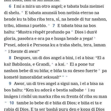
nan boka; nan ta sin mancha.
6
I mi a mira un otro angel; e tabata bula meimei
*
di shelu.
E tabata anunsiá bon notisia eterno na
hende ku ta biba riba tera, sí, na hende di tur nashon,
+
7
tribu, idioma i pueblo.
E tabata bisa na bos
*
haltu: “Mustra rèspèt profundo pa
Dios i dun’é
+
gloria, pasobra e ora pa e husga hende a yega!
P’esei, adorá e Persona ku a traha shelu, tera, laman
+
i fuente di awa!”
8
Despues, un di dos angel a bini, i el a bisa: “El a
+
+
kai! Babilonia, e Grandi,
a kai.
El a pone tur
*
nashon bebe di su biña; e biña ta su deseo fuerte
pa
+
*
kometé inmoralidat seksual!”
9
Awor, un di tres angel a sigui nan, i el a bisa na
+
bos haltu: “Ken ku adorá e bestia salbahe
i su
imágen i risibí un marka riba su frenta òf riba su man
+
10
tambe lo bebe di e biña di Dios; e biña ei ta e
rabia di Dios. E ta ser bashá puru den e kopa di Dios