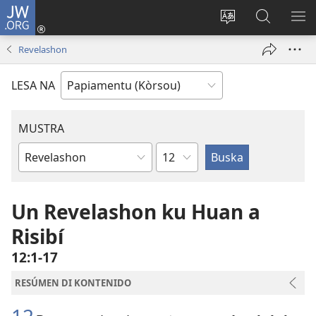
JW.ORG
Log
In
Kambia
Buska
MU
(opens
idioma
Riba
ME
Revelashon
new
di
JW.ORG
window)
e
LESA NA
website
MUSTRA
Kapítulo
Buki
di
Beibel
Un Revelashon ku Huan a
Risibí
12:1-17
RESÚMEN DI KONTENIDO