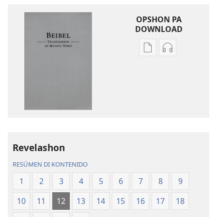
OPSHON PA
DOWNLOAD
Opshon
Opshon
pa
pa
download
download
publikashon
oudio
Beibel
Beibel
—
—
Tradukshon
Tradukshon
di
di
Mundu
Mundu
Revelashon
Nobo
Nobo
RESÚMEN DI KONTENIDO
1
2
3
4
5
6
7
8
9
10
11
12
13
14
15
16
17
18