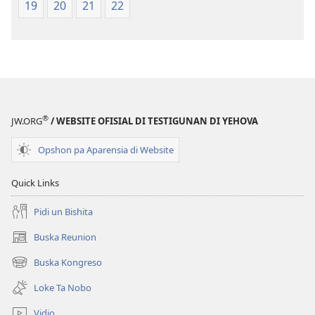
19
20
21
22
®
JW.ORG
/ WEBSITE OFISIAL DI TESTIGUNAN DI YEHOVA
Opshon pa Aparensia di Website
Quick Links
Pidi un Bishita
Buska Reunion
(opens
new
Buska Kongreso
(opens
window)
new
Loke Ta Nobo
window)
Vidio