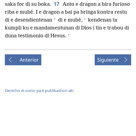
17
saka for di su boka.
Anto e dragon a bira furioso
riba e muhé. I e dragon a bai pa bringa kontra restu
+
*
di e desendientenan
di e muhé,
kendenan ta
kumpli ku e mandamentunan di Dios i tin e trabou di
+
duna testimonio di Hesus.
Anterior
Siguiente
Derecho di outor pa e publikashon akí