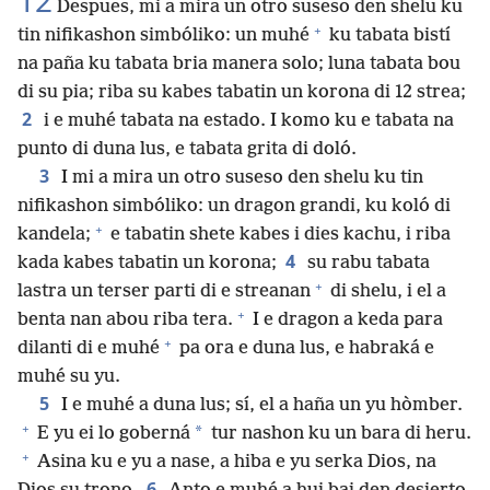
12
Despues, mi a mira un otro suseso den shelu ku
+
tin nifikashon simbóliko: un muhé
ku tabata bistí
na paña ku tabata bria manera solo; luna tabata bou
di su pia; riba su kabes tabatin un korona di 12 strea;
2
i e muhé tabata na estado. I komo ku e tabata na
punto di duna lus, e tabata grita di doló.
3
I mi a mira un otro suseso den shelu ku tin
nifikashon simbóliko: un dragon grandi, ku koló di
+
kandela;
e tabatin shete kabes i dies kachu, i riba
4
kada kabes tabatin un korona;
su rabu tabata
+
lastra un terser parti di e streanan
di shelu, i el a
+
benta nan abou riba tera.
I e dragon a keda para
+
dilanti di e muhé
pa ora e duna lus, e habraká e
muhé su yu.
5
I e muhé a duna lus; sí, el a haña un yu hòmber.
+
*
E yu ei lo goberná
tur nashon ku un bara di heru.
+
Asina ku e yu a nase, a hiba e yu serka Dios, na
6