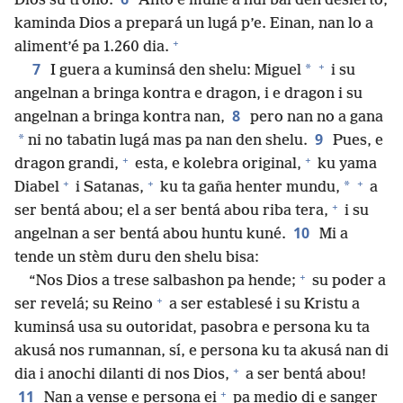
Dios su trono.
Anto e muhé a hui bai den desierto,
kaminda Dios a prepará un lugá p’e. Einan, nan lo a
+
aliment’é pa 1.260 dia.
+
7
*
I guera a kuminsá den shelu: Miguel
i su
angelnan a bringa kontra e dragon, i e dragon i su
8
angelnan a bringa kontra nan,
pero nan no a gana
9
*
ni no tabatin lugá mas pa nan den shelu.
Pues, e
+
+
dragon grandi,
esta, e kolebra original,
ku yama
+
+
+
*
Diabel
i Satanas,
ku ta gaña henter mundu,
a
+
ser bentá abou; el a ser bentá abou riba tera,
i su
10
angelnan a ser bentá abou huntu kuné.
Mi a
tende un stèm duru den shelu bisa:
+
“Nos Dios a trese salbashon pa hende;
su poder a
+
ser revelá; su Reino
a ser establesé i su Kristu a
kuminsá usa su outoridat, pasobra e persona ku ta
akusá nos rumannan, sí, e persona ku ta akusá nan di
+
dia i anochi dilanti di nos Dios,
a ser bentá abou!
+
11
Nan a vense e persona ei
pa medio di e sanger