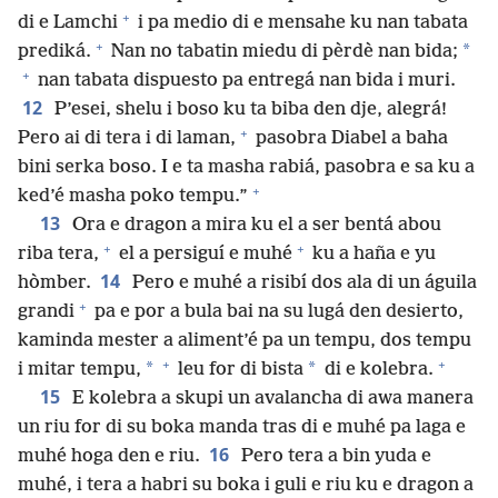
+
di e Lamchi
i pa medio di e mensahe ku nan tabata
+
*
prediká.
Nan no tabatin miedu di pèrdè nan bida;
+
nan tabata dispuesto pa entregá nan bida i muri.
12
P’esei, shelu i boso ku ta biba den dje, alegrá!
+
Pero ai di tera i di laman,
pasobra Diabel a baha
bini serka boso. I e ta masha rabiá, pasobra e sa ku a
+
ked’é masha poko tempu.”
13
Ora e dragon a mira ku el a ser bentá abou
+
+
riba tera,
el a persiguí e muhé
ku a haña e yu
14
hòmber.
Pero e muhé a risibí dos ala di un águila
+
grandi
pa e por a bula bai na su lugá den desierto,
kaminda mester a aliment’é pa un tempu, dos tempu
+
+
*
*
i mitar tempu,
leu for di bista
di e kolebra.
15
E kolebra a skupi un avalancha di awa manera
un riu for di su boka manda tras di e muhé pa laga e
16
muhé hoga den e riu.
Pero tera a bin yuda e
muhé, i tera a habri su boka i guli e riu ku e dragon a