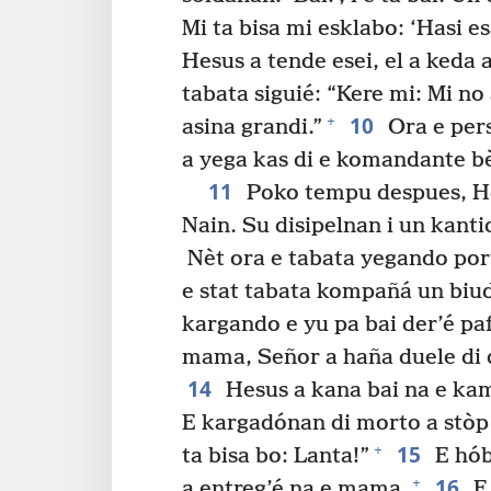
Mi ta bisa mi esklabo: ‘Hasi esak
Hesus a tende esei, el a keda
tabata siguié: “Kere mi: Mi no
10
+
asina grandi.”
Ora e per
a yega kas di e komandante bè
11
Poko tempu despues, He
Nain. Su disipelnan i un kant
Nèt ora e tabata yegando port
e stat tabata kompañá un biud
kargando e yu pa bai der’é paf
mama, Señor a haña duele di 
14
Hesus a kana bai na e kam
E kargadónan di morto a stòp
15
+
ta bisa bo: Lanta!”
E hób
16
+
a entreg’é na e mama.
E 