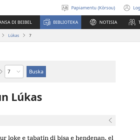
Papiamentu (Kòrsou)
Log
Skohe
(o
Idioma
n
ANSA DI BEIBEL
BIBLIOTEKA
NOTISIA
wi
Lúkas
7
Kapítulo
un Lúkas
r loke e tabatin di bisa e hendenan, el