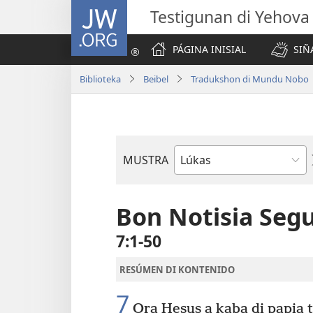
JW.ORG
Testigunan di Yehova
PÁGINA INISIAL
SIÑ
Biblioteka
Beibel
Tradukshon di Mundu Nobo
MUSTRA
Buki
di
Beibel
Bon Notisia Seg
7:1-50
RESÚMEN DI KONTENIDO
7
Ora Hesus a kaba di papia tu