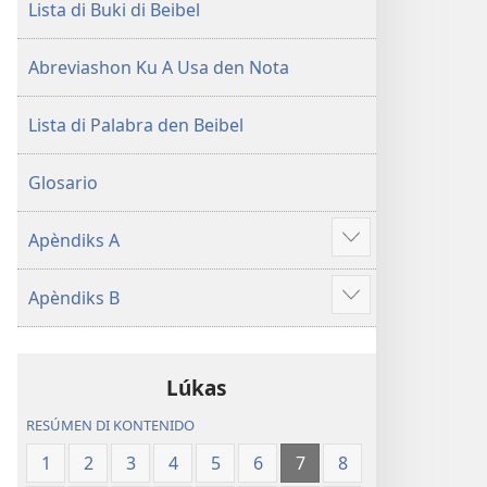
Lista di Buki di Beibel
Abreviashon Ku A Usa den Nota
Lista di Palabra den Beibel
Glosario
Apèndiks A
Mustra
mas
Apèndiks B
Mustra
mas
Lúkas
RESÚMEN DI KONTENIDO
1
2
3
4
5
6
7
8