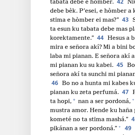
42
tabata debe e hòmber.
Niu
debe bèk. P’esei, e hòmber a 
43
stima e hòmber ei mas?”
S
ta esun ku tabata debe mas pl
44
korektamente.”
Hesus a bi
mira e señora akí? Mi a bini 
laba mi pianan. E señora akí 
45
mi pianan ku su kabei.
Bo 
señora akí ta sunchi mi pianan
46
Bo no a hunta mi kabes ku
47
pianan ku zeta perfumá.
P
+
*
ta hopi,
nan a ser pordoná,
mustra amor. Hende ku haña 
kometé no ta stima mashá.”
49
+
pikánan a ser pordoná.”