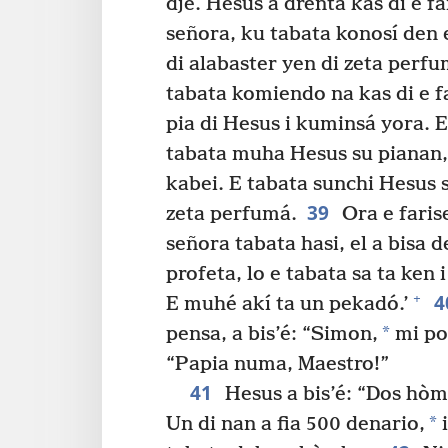
dje. Hesus a drenta kas di e far
señora, ku tabata konosí den 
di alabaster yen di zeta perfu
tabata komiendo na kas di e f
pia di Hesus i kuminsá yora. 
tabata muha Hesus su pianan, 
kabei. E tabata sunchi Hesus 
39
zeta perfumá.
Ora e faris
señora tabata hasi, el a bisa 
profeta, lo e tabata sa ta ken 
4
+
E muhé akí ta un pekadó.’
*
pensa, a bis’é: “Simon,
mi por
“Papia numa, Maestro!”
41
Hesus a bis’é: “Dos hòmb
*
Un di nan a fia 500 denario,
i