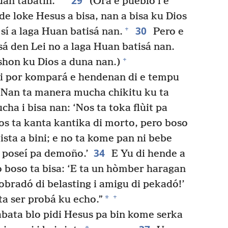
29
an tabatin.”
(Ora e pueblo i e
de loke Hesus a bisa, nan a bisa ku Dios
30
+
sí a laga Huan batisá nan.
Pero e
á den Lei no a laga Huan batisá nan.
+
kshon ku Dios a duna nan.)
mi por kompará e hendenan di e tempu
Nan ta manera mucha chikitu ku ta
cha i bisa nan: ‘Nos ta toka flùit pa
Nos ta kanta kantika di morto, pero boso
sta a bini; e no ta kome pan ni bebe
34
a poseí pa demoño.’
E Yu di hende a
ero boso ta bisa: ‘E ta un hòmber haragan
kobradó di belasting i amigu di pekadó!’
+
*
a ser probá ku echo.”
abata blo pidi Hesus pa bin kome serka