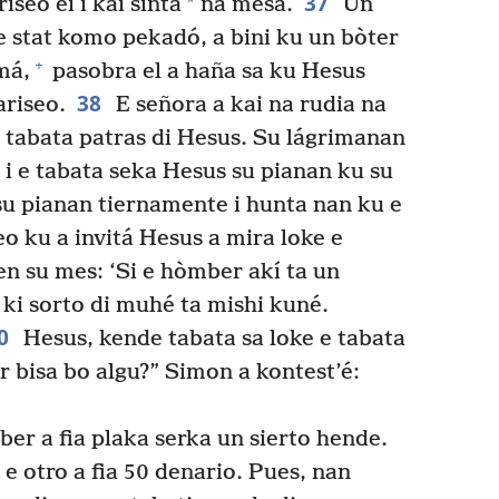
37
*
iseo ei i kai sinta
na mesa.
Un
e stat komo pekadó, a bini ku un bòter
+
má,
pasobra el a haña sa ku Hesus
38
ariseo.
E señora a kai na rudia na
E tabata patras di Hesus. Su lágrimanan
i e tabata seka Hesus su pianan ku su
su pianan tiernamente i hunta nan ku e
eo ku a invitá Hesus a mira loke e
den su mes: ‘Si e hòmber akí ta un
i ki sorto di muhé ta mishi kuné.
0
Hesus, kende tabata sa loke e tabata
 bisa bo algu?” Simon a kontest’é:
er a fia plaka serka un sierto hende.
 e otro a fia 50 denario. Pues, nan