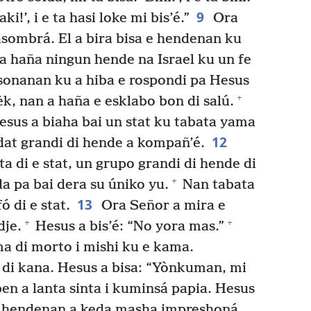
9
i!’, i e ta hasi loke mi bis’é.”
Ora
 asombrá. El a bira bisa e hendenan ku
 a haña ningun hende na Israel ku un fe
sonanan ku a hiba e rospondi pa Hesus
+
k, nan a haña e esklabo bon di salú.
sus a biaha bai un stat ku tabata yama
12
idat grandi di hende a kompañ’é.
a di e stat, un grupo grandi di hende di
+
a pa bai dera su úniko yu.
Nan tabata
13
ó di e stat.
Ora Señor a mira e
+
+
dje.
Hesus a bis’é: “No yora mas.”
a di morto i mishi ku e kama.
 di kana. Hesus a bisa: “Yònkuman, mi
en a lanta sinta i kuminsá papia. Hesus
hendenan a keda masha impreshoná.