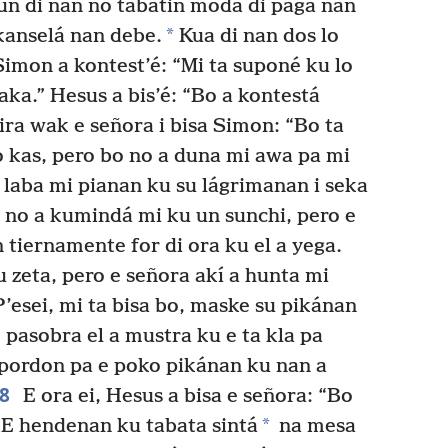
n di nan no tabatin moda di paga nan
*
kanselá nan debe.
Kua di nan dos lo
imon a kontest’é: “Mi ta suponé ku lo
aka.” Hesus a bis’é: “Bo a kontestá
ra wak e señora i bisa Simon: “Bo ta
bo kas, pero bo no a duna mi awa pa mi
a laba mi pianan ku su lágrimanan i seka
no a kumindá mi ku un sunchi, pero e
 tiernamente for di ora ku el a yega.
 zeta, pero e señora akí a hunta mi
’esei, mi ta bisa bo, maske su pikánan
pasobra el a mustra ku e ta kla pa
pordon pa e poko pikánan ku nan a
48
E ora ei, Hesus a bisa e señora: “Bo
*
E hendenan ku tabata sintá
na mesa