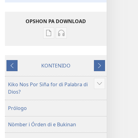
OPSHON PA DOWNLOAD
Opshon
Opshon
pa
pa
download
download
publikashon
oudio
KONTENIDO
Beibel
Beibel
Anterior
Siguiente
—
—
Tradukshon
Tradukshon
Kiko Nos Por Siña for di Palabra di
Mustra
di
di
Dios?
mas
Mundu
Mundu
Nobo
Nobo
Prólogo
Nòmber i Órden di e Bukinan