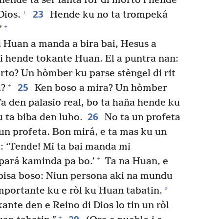
hende ta ser lantá for di morto i hende
23
+
Dios.
Hende ku no ta trompeká
+
”
Huan a manda a bira bai, Hesus a
i hende tokante Huan. El a puntra nan:
rto? Un hòmber ku parse stèngel di rit
25
+
a?
Ken boso a mira? Un hòmber
a den palasio real, bo ta haña hende ku
26
u ta biba den luho.
No ta un profeta
un profeta. Bon mirá, e ta mas ku un
a: ‘Tende! Mi ta bai manda mi
+
pará kaminda pa bo.’
Ta na Huan, e
bisa boso: Niun persona aki na mundu
*
importante ku e ròl ku Huan tabatin.
ante den e Reino di Dios lo tin un ròl
+