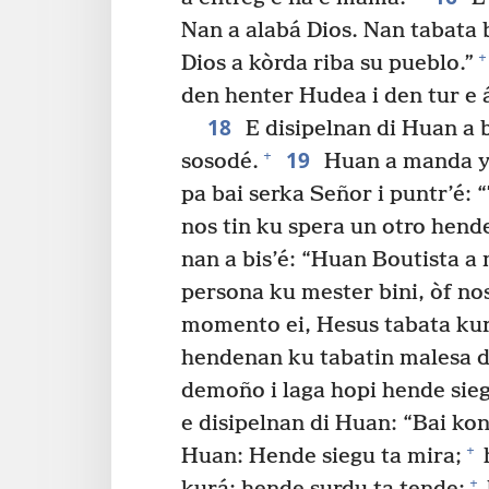
Nan a alabá Dios. Nan tabata 
+
Dios a kòrda riba su pueblo.”
den henter Hudea i den tur e 
18
E disipelnan di Huan a 
19
+
sosodé.
Huan a manda yam
pa bai serka Señor i puntr’é: 
nos tin ku spera un otro hend
nan a bis’é: “Huan Boutista a
persona ku mester bini, òf nos
momento ei, Hesus tabata ku
hendenan ku tabatin malesa do
demoño i laga hopi hende sieg
e disipelnan di Huan: “Bai kon
+
Huan: Hende siegu ta mira;
h
+