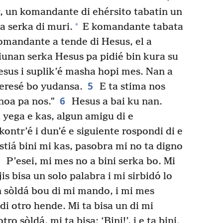
 un komandante di ehérsito tabatin un
+
a serka di muri.
E komandante tabata
mandante a tende di Hesus, el a
unan serka Hesus pa pidié bin kura su
sus i suplik’é masha hopi mes. Nan a
5
meresé bo yudansa.
E ta stima nos
6
noa pa nos.”
Hesus a bai ku nan.
 yega e kas, algun amigu di e
ontr’é i dun’é e siguiente rospondi di e
iá bini mi kas, pasobra mi no ta digno
7
P’esei, mi mes no a bini serka bo. Mi
jis bisa un solo palabra i mi sirbidó lo
 sòldá bou di mi mando, i mi mes
di otro hende. Mi ta bisa un di mi
tro sòldá, mi ta bisa: ‘Bini!’, i e ta bini.