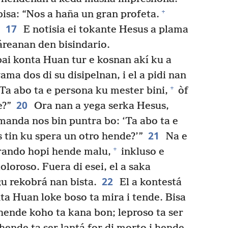
+
bisa: “Nos a haña un gran profeta.
17
E notisia ei tokante Hesus a plama
áreanan den bisindario.
bai konta Huan tur e kosnan akí ku a
a dos di su disipelnan, i el a pidi nan
+
“Ta abo ta e persona ku mester bini,
òf
20
e?”
Ora nan a yega serka Hesus,
 manda nos bin puntra bo: ‘Ta abo ta e
21
 tin ku spera un otro hende?’”
Na e
+
rando hopi hende malu,
inkluso e
loroso. Fuera di esei, el a saka
22
u rekobrá nan bista.
El a kontestá
ta Huan loke boso ta mira i tende. Bisa
ende koho ta kana bon; leproso ta ser