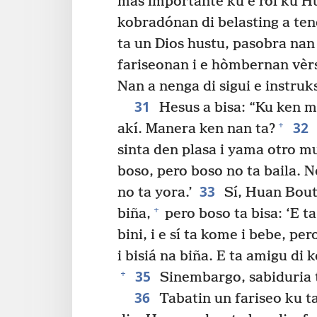
mas importante ku e ròl ku Hu
kobradónan di belasting a ten
ta un Dios hustu, pasobra nan 
fariseonan i e hòmbernan vèrs
Nan a nenga di sigui e instru
31
Hesus a bisa: “Ku ken 
32
+
akí. Manera ken nan ta?
sinta den plasa i yama otro mu
boso, pero boso no ta baila. 
33
no ta yora.’
Sí, Huan Bouti
+
biña,
pero boso ta bisa: ‘E t
bini, i e sí ta kome i bebe, p
i bisiá na biña. E ta amigu di 
35
+
Sinembargo, sabiduria t
36
Tabatin un fariseo ku t