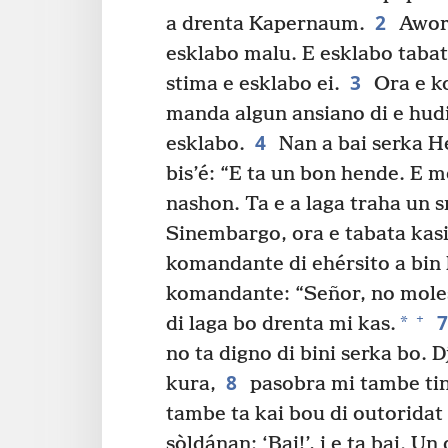
2
a drenta Kapernaum.
Awor,
esklabo malu. E esklabo tabat
3
stima e esklabo ei.
Ora e ko
manda algun ansiano di e hudi
4
esklabo.
Nan a bai serka He
bis’é: “E ta un bon hende. E 
nashon. Ta e a laga traha un s
Sinembargo, ora e tabata kasi
komandante di ehérsito a bin k
komandante: “Señor, no molest
+
*
di laga bo drenta mi kas.
no ta digno di bini serka bo. D
8
kura,
pasobra mi tambe tin
tambe ta kai bou di outoridat 
sòldánan: ‘Bai!’, i e ta bai. Un o