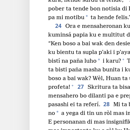
kurá; hende surdu ta tende;
pober ta tende bon notisia di 
*
pa mi motibu
ta hende felis.
24
Ora e mensaheronan ku 
kuminsá papia ku e multitut d
“Ken boso a bai wak den desie
ku bientu ta supla p’aki i p’ay
+
*
bistí na paña luho
i karu?
T
ta bisti paña masha bunita i k
boso a bai wak? Wèl, Huan ta 
27
+
profeta!
Skritura ta bis
mensahero bo dilanti pa e pre
28
pasashi ei ta referí.
Mi ta 
*
no
a yega di tin un ròl mas 
E personanan di mas insignifik