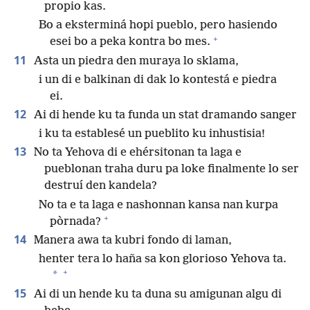
propio kas.
Bo a eksterminá hopi pueblo, pero hasiendo
+
esei bo a peka kontra bo mes.
11
Asta un piedra den muraya lo sklama,
i un di e balkinan di dak lo kontestá e piedra
ei.
12
Ai di hende ku ta funda un stat dramando sanger
i ku ta establesé un pueblito ku inhustisia!
13
No ta Yehova di e ehérsitonan ta laga e
pueblonan traha duru pa loke finalmente lo ser
destruí den kandela?
No ta e ta laga e nashonnan kansa nan kurpa
+
pòrnada?
14
Manera awa ta kubri fondo di laman,
henter tera lo haña sa kon glorioso Yehova ta.
+
*
15
Ai di un hende ku ta duna su amigunan algu di