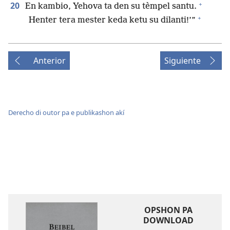
+
20
En kambio, Yehova ta den su tèmpel santu.
+
Henter tera mester keda ketu su dilanti!’”
Anterior
Siguiente
Derecho di outor pa e publikashon akí
OPSHON PA
DOWNLOAD