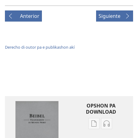
Anterior
Siguiente
Derecho di outor pa e publikashon akí
OPSHON PA
DOWNLOAD
Opshon
Opshon
pa
pa