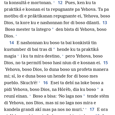
+
12
ta konsultá e mortonan.
Pues, ken ku ta
praktiká e kosnan ei ta repugnante pa Yehova. Ta pa
motibu di e práktikanan repugnante ei, Yehova, boso
13
Dios, ta kore ku e nashonnan for di boso dilanti.
*
Boso mester ta íntegro
den bista di Yehova, boso
+
Dios.
14
E nashonnan ku boso ta bai konkistá tin
*
kustumber di bai tras di
hende ku ta praktiká
+
+
magia
i ku ta mira destino,
pero Yehova, boso
15
Dios, no ta permití boso hasi niun di e kosnan ei.
Yehova, boso Dios, lo duna boso un profeta manera
mi; sí, lo e duna boso un hende for di boso mes
+
16
pueblo. Skuch’é!
Esei ta debí na loke boso a
*
pidi Yehova, boso Dios, na Hórèb, dia ku boso
a
+
*
reuní einan.
Boso a bisa: ‘No laga nos
tende stèm
di Yehova, nos Dios, mas ni no laga nos mira e
+
17
kandela grandi akí mas pa nos no muri.’
E ora