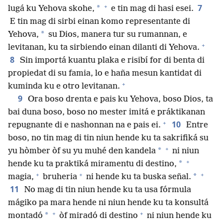
+
7
*
lugá ku Yehova skohe,
e tin mag di hasi esei.
E tin mag di sirbi einan komo representante di
*
Yehova,
su Dios, manera tur su rumannan, e
+
levitanan, ku ta sirbiendo einan dilanti di Yehova.
8
Sin importá kuantu plaka e risibí for di benta di
propiedat di su famia, lo e haña mesun kantidat di
+
kuminda ku e otro levitanan.
9
Ora boso drenta e pais ku Yehova, boso Dios, ta
bai duna boso, boso no mester imitá e práktikanan
+
10
repugnante di e nashonnan na e pais ei.
Entre
boso, no tin mag di tin niun hende ku ta sakrifiká su
+
*
yu hòmber òf su yu muhé den kandela
ni niun
+
*
hende ku ta praktiká miramentu di destino,
+
+
+
*
magia,
bruheria
ni hende ku ta buska señal.
11
No mag di tin niun hende ku ta usa fórmula
mágiko pa mara hende ni niun hende ku ta konsultá
+
+
*
montadó
òf miradó di destino
ni niun hende ku