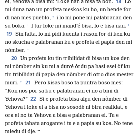
18
ei, Yehova a bisa mi: ‘Loke nan a bisa ta bon.
Lo
mi duna nan un profeta meskos ku bo, un hende for
+
di nan mes pueblo,
i lo mi pone mi palabranan den
+
+
su boka.
I tur loke mi mand’é bisa, lo e bisa nan.
19
Sin falta, lo mi pidi kuenta i rason for di ken ku
no skucha e palabranan ku e profeta ei papia den mi
+
nòmber.
20
Un profeta ku tin tribilidat di bisa un kos den
mi nòmber sin ku mi a dun’é òrdu pa hasi esei òf ku
tin tribilidat di papia den nòmber di otro dios mester
+
21
muri.
Pero kisas boso ta puntra boso mes:
“Kon nos por sa ku e palabranan ei no a bini di
22
Yehova?”
Si e profeta bisa algu den nòmber di
Yehova i loke el a bisa no sosodé ni bira realidat, e
ora ei no ta Yehova a bisa e palabranan ei. Ta e
profeta tabata arogante i ta e a papia su kos. No tene
miedu di dje.’”