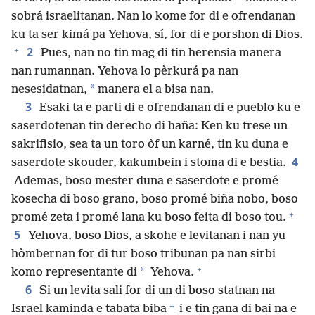
sobrá israelitanan. Nan lo kome for di e ofrendanan
ku ta ser kimá pa Yehova, sí, for di e porshon di Dios.
+
2
Pues, nan no tin mag di tin herensia manera
nan rumannan. Yehova lo pèrkurá pa nan
*
nesesidatnan,
manera el a bisa nan.
3
Esaki ta e parti di e ofrendanan di e pueblo ku e
saserdotenan tin derecho di haña: Ken ku trese un
sakrifisio, sea ta un toro òf un karné, tin ku duna e
4
saserdote skouder, kakumbein i stoma di e bestia.
Ademas, boso mester duna e saserdote e promé
kosecha di boso grano, boso promé biña nobo, boso
+
promé zeta i promé lana ku boso feita di boso tou.
5
Yehova, boso Dios, a skohe e levitanan i nan yu
hòmbernan for di tur boso tribunan pa nan sirbi
+
*
komo representante di
Yehova.
6
Si un levita sali for di un di boso statnan na
+
Israel kaminda e tabata biba
i e tin gana di bai na e