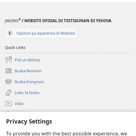
®
JW.ORG
/ WEBSITE OFISIAL DI TESTIGUNAN DI YEHOVA
Opshon pa Aparensia di Website
Quick Links
Pidi un Bishita
Buska Reunion
(opens
new
Buska Kongreso
(opens
window)
new
Loke Ta Nobo
window)
Vidio
Buska Riba JW.ORG
Privacy Settings
Donashon
(opens
To provide you with the best possible experience, we