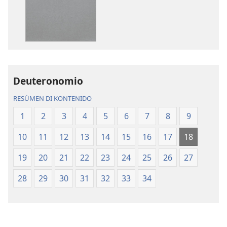
download
download
publikashon
oudio
Beibel
Beibel
—
—
Tradukshon
Tradukshon
di
di
Mundu
Mundu
Deuteronomio
Nobo
Nobo
RESÚMEN DI KONTENIDO
1
2
3
4
5
6
7
8
9
10
11
12
13
14
15
16
17
18
19
20
21
22
23
24
25
26
27
28
29
30
31
32
33
34