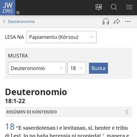
JW.ORG
Log
In
Kambia
Buska
MU
(opens
idioma
Riba
ME
Deuteronomio
new
di
JW.ORG
window)
e
LESA NA
website
MUSTRA
Kapítulo
Buki
di
Beibel
Deuteronomio
18:1-22
RESÚMEN DI KONTENIDO
18
“E saserdotenan i e levitanan, sí, henter e tribu
*
di Levi, lo no haña herensia ni propiedat
manera e