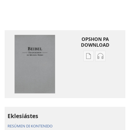
OPSHON PA
DOWNLOAD
Opshon
Opshon
pa
pa
download
download
publikashon
oudio
Beibel
Beibel
—
—
Tradukshon
Tradukshon
di
di
Mundu
Mundu
Eklesiástes
Nobo
Nobo
RESÚMEN DI KONTENIDO