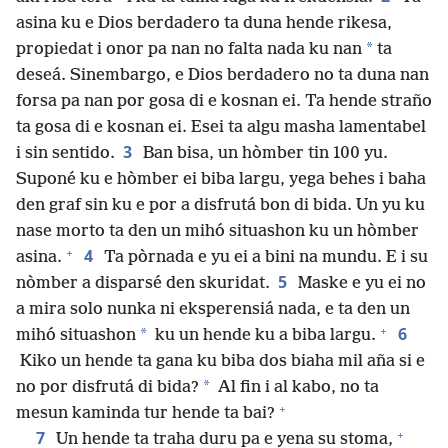
asina ku e Dios berdadero ta duna hende rikesa,
*
propiedat i onor pa nan no falta nada ku nan
ta
deseá. Sinembargo, e Dios berdadero no ta duna nan
forsa pa nan por gosa di e kosnan ei. Ta hende straño
ta gosa di e kosnan ei. Esei ta algu masha lamentabel
3
i sin sentido.
Ban bisa, un hòmber tin 100 yu.
Suponé ku e hòmber ei biba largu, yega behes i baha
den graf sin ku e por a disfrutá bon di bida. Un yu ku
nase morto ta den un mihó situashon ku un hòmber
+
4
asina.
Ta pòrnada e yu ei a bini na mundu. E i su
5
nòmber a disparsé den skuridat.
Maske e yu ei no
a mira solo nunka ni eksperensiá nada, e ta den un
+
6
*
mihó situashon
ku un hende ku a biba largu.
Kiko un hende ta gana ku biba dos biaha mil aña si e
*
no por disfrutá di bida?
Al fin i al kabo, no ta
+
mesun kaminda tur hende ta bai?
+
7
Un hende ta traha duru pa e yena su stoma,