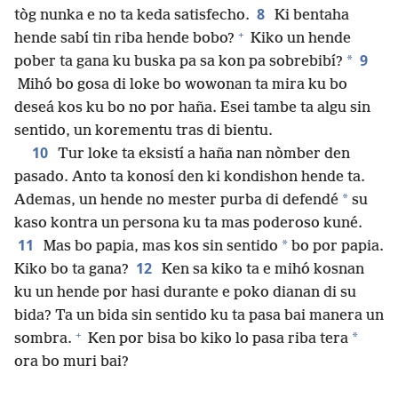
8
tòg nunka e no ta keda satisfecho.
Ki bentaha
+
hende sabí tin riba hende bobo?
Kiko un hende
9
*
pober ta gana ku buska pa sa kon pa sobrebibí?
Mihó bo gosa di loke bo wowonan ta mira ku bo
deseá kos ku bo no por haña. Esei tambe ta algu sin
sentido, un korementu tras di bientu.
10
Tur loke ta eksistí a haña nan nòmber den
pasado. Anto ta konosí den ki kondishon hende ta.
*
Ademas, un hende no mester purba di defendé
su
kaso kontra un persona ku ta mas poderoso kuné.
11
*
Mas bo papia, mas kos sin sentido
bo por papia.
12
Kiko bo ta gana?
Ken sa kiko ta e mihó kosnan
ku un hende por hasi durante e poko dianan di su
bida? Ta un bida sin sentido ku ta pasa bai manera un
+
*
sombra.
Ken por bisa bo kiko lo pasa riba tera
ora bo muri bai?