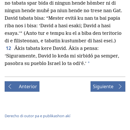
no tabata spar bida di ningun hende hòmber ni di
ningun hende muhé pa niun hende no trese nan Gat.
David tabata bisa: “Mester evitá ku nan ta bai papia
riba nos i bisa: ‘David a hasi esaki; David a hasi
esaya.’” (Anto tur e tempu ku el a biba den teritorio
di e filisteonan, e tabatin kustumber di hasi esei.)
12
Ákis tabata kere David. Ákis a pensa:
‘Siguramente, David lo keda mi sirbidó pa semper,
*
pasobra su pueblo Israel lo ta odi’é.’
Anterior
Siguiente
Derecho di outor pa e publikashon akí