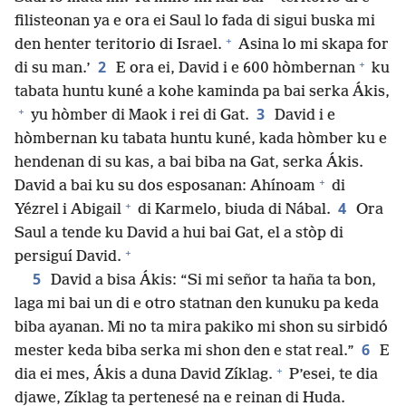
filisteonan ya e ora ei Saul lo fada di sigui buska mi
+
den henter teritorio di Israel.
Asina lo mi skapa for
+
2
di su man.’
E ora ei, David i e 600 hòmbernan
ku
tabata huntu kuné a kohe kaminda pa bai serka Ákis,
+
3
yu hòmber di Maok i rei di Gat.
David i e
hòmbernan ku tabata huntu kuné, kada hòmber ku e
hendenan di su kas, a bai biba na Gat, serka Ákis.
+
David a bai ku su dos esposanan: Ahínoam
di
+
4
Yézrel i Abigail
di Karmelo, biuda di Nábal.
Ora
Saul a tende ku David a hui bai Gat, el a stòp di
+
persiguí David.
5
David a bisa Ákis: “Si mi señor ta haña ta bon,
laga mi bai un di e otro statnan den kunuku pa keda
biba ayanan. Mi no ta mira pakiko mi shon su sirbidó
6
mester keda biba serka mi shon den e stat real.”
E
+
dia ei mes, Ákis a duna David Zíklag.
P’esei, te dia
djawe, Zíklag ta pertenesé na e reinan di Huda.