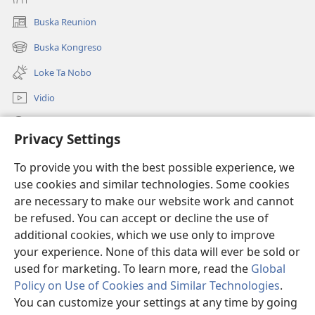
Buska Reunion
(opens
new
Buska Kongreso
(opens
window)
new
Loke Ta Nobo
window)
Vidio
Buska Riba JW.ORG
Privacy Settings
Donashon
(opens
To provide you with the best possible experience, we
new
use cookies and similar technologies. Some cookies
window)
BIBLIOTEKA ONLINE Watchtower™
are necessary to make our website work and cannot
(opens
be refused. You can accept or decline the use of
new
®
JW Hub
window)
additional cookies, which we use only to improve
(opens
new
your experience. None of this data will ever be sold or
window)
used for marketing. To learn more, read the
Global
Policy on Use of Cookies and Similar Technologies
.
You can customize your settings at any time by going
Copyright
© 2026 Watch Tower Bible and Tract Society of Pennsylvania.
KONDISHONNAN DI USO
|
MANEHO DI PRIVASIDAT
|
PRIVACY