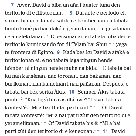
7
Awor, David a biba un aña i kuater luna den
+
8
teritorio di e filisteonan.
Durante e periodo ei,
vários biaha, e tabata sali ku e hòmbernan ku tabata
+
huntu kuné pa bai ataká e gesuritanan,
e girzitanan
+
i e amalekitanan.
E personanan ei tabata biba den e
+
teritorio kuminsando for di Telam bai Shur
i yega
9
te frontera di Egipto.
Kada bes ku David a ataká e
teritorionan ei, e no tabata laga ningun hende
+
hòmber ni ningun hende muhé na bida.
E tabata bai
ku nan karnénan, nan toronan, nan bakanan, nan
burikunan, nan kamelnan i nan pañanan. Despues, e
10
tabata bai bèk serka Ákis.
Semper Ákis tabata
puntr’é: “Kua lugá bo a asaltá awe?” David tabata
+
*
kontest’é: “Mi a bai Huda, parti zùit.”
Òf David
tabata kontest’é: “Mi a bai parti zùit den teritorio di e
+
yeramelitanan.”
Òf David tabata bis’é: “Mi a bai
+
11
parti zùit den teritorio di e keneonan.”
David