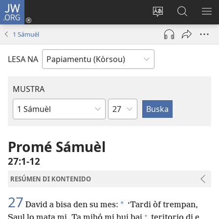
JW.ORG
Log
In
Kambia
Buska
MU
(opens
idioma
Riba
ME
1 Sámuèl
new
di
JW.ORG
window)
e
LESA NA
website
MUSTRA
Kapítulo
Buki
di
Beibel
Promé Sámuèl
27:1-12
RESÚMEN DI KONTENIDO
27
*
David a bisa den su mes:
‘Tardi òf trempan,
+
Saul lo mata mi. Ta mihó mi hui bai
teritorio di e