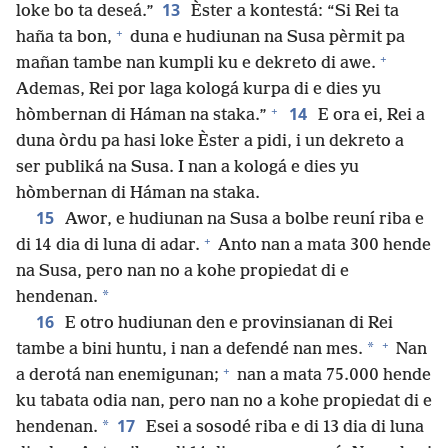
13
loke bo ta deseá.”
Èster a kontestá: “Si Rei ta
+
haña ta bon,
duna e hudiunan na Susa pèrmit pa
+
mañan tambe nan kumpli ku e dekreto di awe.
Ademas, Rei por laga kologá kurpa di e dies yu
+
14
hòmbernan di Háman na staka.”
E ora ei, Rei a
duna òrdu pa hasi loke Èster a pidi, i un dekreto a
ser publiká na Susa. I nan a kologá e dies yu
hòmbernan di Háman na staka.
15
Awor, e hudiunan na Susa a bolbe reuní riba e
+
di 14 dia di luna di adar.
Anto nan a mata 300 hende
na Susa, pero nan no a kohe propiedat di e
*
hendenan.
16
E otro hudiunan den e provinsianan di Rei
+
*
tambe a bini huntu, i nan a defendé nan mes.
Nan
+
a derotá nan enemigunan;
nan a mata 75.000 hende
ku tabata odia nan, pero nan no a kohe propiedat di e
17
*
hendenan.
Esei a sosodé riba e di 13 dia di luna