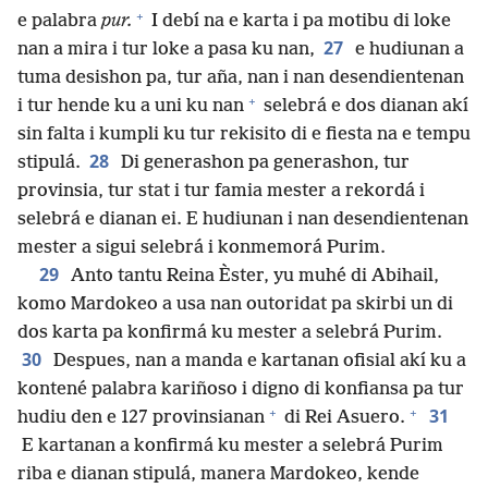
+
e palabra
pur.
I debí na e karta i pa motibu di loke
27
nan a mira i tur loke a pasa ku nan,
e hudiunan a
tuma desishon pa, tur aña, nan i nan desendientenan
+
i tur hende ku a uni ku nan
selebrá e dos dianan akí
sin falta i kumpli ku tur rekisito di e fiesta na e tempu
28
stipulá.
Di generashon pa generashon, tur
provinsia, tur stat i tur famia mester a rekordá i
selebrá e dianan ei. E hudiunan i nan desendientenan
mester a sigui selebrá i konmemorá Purim.
29
Anto tantu Reina Èster, yu muhé di Abihail,
komo Mardokeo a usa nan outoridat pa skirbi un di
dos karta pa konfirmá ku mester a selebrá Purim.
30
Despues, nan a manda e kartanan ofisial akí ku a
kontené palabra kariñoso i digno di konfiansa pa tur
+
+
31
hudiu den e 127 provinsianan
di Rei Asuero.
E kartanan a konfirmá ku mester a selebrá Purim
riba e dianan stipulá, manera Mardokeo, kende