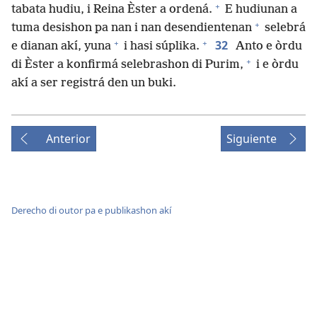
+
tabata hudiu, i Reina Èster a ordená.
E hudiunan a
+
tuma desishon pa nan i nan desendientenan
selebrá
+
+
32
e dianan akí, yuna
i hasi súplika.
Anto e òrdu
+
di Èster a konfirmá selebrashon di Purim,
i e òrdu
akí a ser registrá den un buki.
Anterior
Siguiente
Derecho di outor pa e publikashon akí