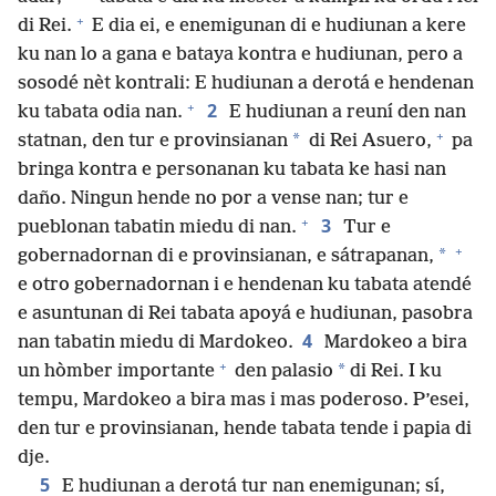
+
di Rei.
E dia ei, e enemigunan di e hudiunan a kere
ku nan lo a gana e bataya kontra e hudiunan, pero a
sosodé nèt kontrali: E hudiunan a derotá e hendenan
+
2
ku tabata odia nan.
E hudiunan a reuní den nan
+
*
statnan, den tur e provinsianan
di Rei Asuero,
pa
bringa kontra e personanan ku tabata ke hasi nan
daño. Ningun hende no por a vense nan; tur e
+
3
pueblonan tabatin miedu di nan.
Tur e
+
*
gobernadornan di e provinsianan, e sátrapanan,
e otro gobernadornan i e hendenan ku tabata atendé
e asuntunan di Rei tabata apoyá e hudiunan, pasobra
4
nan tabatin miedu di Mardokeo.
Mardokeo a bira
+
*
un hòmber importante
den palasio
di Rei. I ku
tempu, Mardokeo a bira mas i mas poderoso. P’esei,
den tur e provinsianan, hende tabata tende i papia di
dje.
5
E hudiunan a derotá tur nan enemigunan; sí,