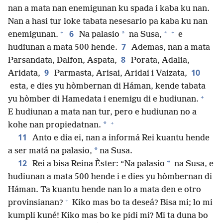
nan a mata nan enemigunan ku spada i kaba ku nan.
Nan a hasi tur loke tabata nesesario pa kaba ku nan
+
+
6
*
*
enemigunan.
Na palasio
na Susa,
e
7
hudiunan a mata 500 hende.
Ademas, nan a mata
8
Parsandata, Dalfon, Aspata,
Porata, Adalia,
9
10
Aridata,
Parmasta, Arisai, Aridai i Vaizata,
esta, e dies yu hòmbernan di Háman, kende tabata
+
yu hòmber di Hamedata i enemigu di e hudiunan.
E hudiunan a mata nan tur, pero e hudiunan no a
+
*
kohe nan propiedatnan.
11
Anto e dia ei, nan a informá Rei kuantu hende
*
a ser matá na palasio,
na Susa.
12
*
Rei a bisa Reina Èster: “Na palasio
na Susa, e
hudiunan a mata 500 hende i e dies yu hòmbernan di
Háman. Ta kuantu hende nan lo a mata den e otro
+
provinsianan?
Kiko mas bo ta deseá? Bisa mi; lo mi
kumpli kuné! Kiko mas bo ke pidi mi? Mi ta duna bo