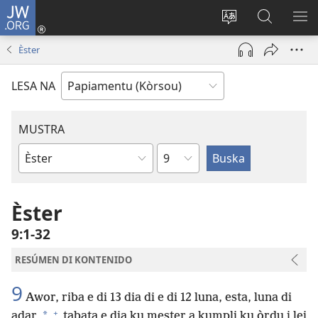
JW.ORG
Log
In
Kambia
Buska
MU
(opens
idioma
Riba
ME
Èster
new
di
JW.ORG
window)
e
LESA NA
website
MUSTRA
Kapítulo
Buki
di
Beibel
Èster
9:1-32
RESÚMEN DI KONTENIDO
9
Awor, riba e di 13 dia di e di 12 luna, esta, luna di
+
*
adar,
tabata e dia ku mester a kumpli ku òrdu i lei