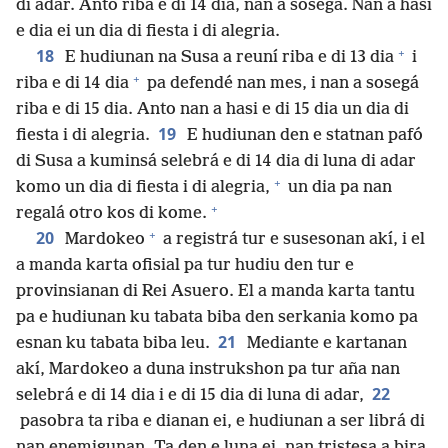
di adar. Anto riba e di 14 dia, nan a sosegá. Nan a hasi
e dia ei un dia di fiesta i di alegria.
+
18
E hudiunan na Susa a reuní riba e di 13 dia
i
+
riba e di 14 dia
pa defendé nan mes, i nan a sosegá
riba e di 15 dia. Anto nan a hasi e di 15 dia un dia di
19
fiesta i di alegria.
E hudiunan den e statnan pafó
di Susa a kuminsá selebrá e di 14 dia di luna di adar
+
komo un dia di fiesta i di alegria,
un dia pa nan
+
regalá otro kos di kome.
+
20
Mardokeo
a registrá tur e susesonan akí, i el
a manda karta ofisial pa tur hudiu den tur e
provinsianan di Rei Asuero. El a manda karta tantu
pa e hudiunan ku tabata biba den serkania komo pa
21
esnan ku tabata biba leu.
Mediante e kartanan
akí, Mardokeo a duna instrukshon pa tur aña nan
22
selebrá e di 14 dia i e di 15 dia di luna di adar,
pasobra ta riba e dianan ei, e hudiunan a ser librá di
nan enemigunan. Ta den e luna ei, nan tristesa a bira