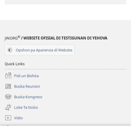
®
JW.ORG
/ WEBSITE OFISIAL DI TESTIGUNAN DI YEHOVA
Opshon pa Aparensia di Website
Quick Links
Pidi un Bishita
Buska Reunion
(opens
new
Buska Kongreso
(opens
window)
new
Loke Ta Nobo
window)
Vidio
Buska Riba JW.ORG