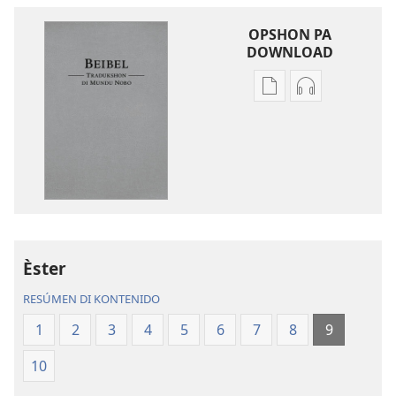
OPSHON PA
DOWNLOAD
Opshon
Opshon
pa
pa
download
download
publikashon
oudio
Beibel
Beibel
—
—
Tradukshon
Tradukshon
di
di
Mundu
Mundu
Èster
Nobo
Nobo
RESÚMEN DI KONTENIDO
1
2
3
4
5
6
7
8
9
10