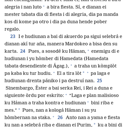
+
alegria i nan luto
a bira fiesta. Sí, e dianan ei
mester tabata dia di fiesta i di alegria, dia pa manda
kos di kome pa otro i dia pa duna hende pober
regalo.
23
I e hudiunan a bai di akuerdo pa sigui selebrá e
dianan akí tur aña, manera Mardokeo a bisa den su
+
24
karta.
Pues, a sosodé ku Háman,
enemigu di e
hudiunan i yu hòmber di Hamedata (Hamedata
+
tabata desendiente di Ágag.),
a traha un kòmplòt
+
+
*
pa kaba ku tur hudiu.
El a tira lòt
pa laga e
25
hudiunan drenta pániko i pa destruí nan.
Sinembargo, Èster a bai serka Rei, i Rei a duna e
+
siguiente òrdu por eskrito:
“Laga e plan malisioso
+
ku Háman a traha kontra e hudiunan
bini riba e
*
mes.”
Pues, nan a kologá Háman i su yu
+
26
hòmbernan na staka.
Anto nan a yama e fiesta
*
ku nan a selebrá riba e dianan ei Purim,
ku a bini di