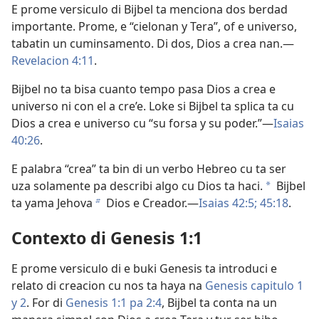
E prome versiculo di Bijbel ta menciona dos berdad
importante. Prome, e “cielonan y Tera”, of e universo,
tabatin un cuminsamento. Di dos, Dios a crea nan.—
Revelacion 4:11
.
Bijbel no ta bisa cuanto tempo pasa Dios a crea e
universo ni con el a cre’e. Loke si Bijbel ta splica ta cu
Dios a crea e universo cu “su forsa y su poder.”—
Isaias
40:26
.
E palabra “crea” ta bin di un verbo Hebreo cu ta ser
uza solamente pa describi algo cu Dios ta haci.
Bijbel
a
ta yama Jehova
Dios e Creador.—
Isaias 42:5;
45:18
.
b
Contexto di Genesis 1:1
E prome versiculo di e buki Genesis ta introduci e
relato di creacion cu nos ta haya na
Genesis capitulo 1
y
2
. For di
Genesis 1:1 pa 2:4
, Bijbel ta conta na un