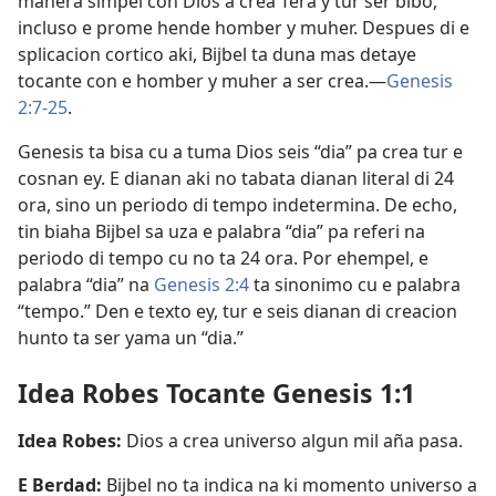
manera simpel con Dios a crea Tera y tur ser bibo,
incluso e prome hende homber y muher. Despues di e
splicacion cortico aki, Bijbel ta duna mas detaye
tocante con e homber y muher a ser crea.—
Genesis
2:7-25
.
Genesis ta bisa cu a tuma Dios seis “dia” pa crea tur e
cosnan ey. E dianan aki no tabata dianan literal di 24
ora, sino un periodo di tempo indetermina. De echo,
tin biaha Bijbel sa uza e palabra “dia” pa referi na
periodo di tempo cu no ta 24 ora. Por ehempel, e
palabra “dia” na
Genesis 2:4
ta sinonimo cu e palabra
“tempo.” Den e texto ey, tur e seis dianan di creacion
hunto ta ser yama un “dia.”
Idea Robes Tocante Genesis 1:1
Idea Robes:
Dios a crea universo algun mil aña pasa.
E Berdad:
Bijbel no ta indica na ki momento universo a