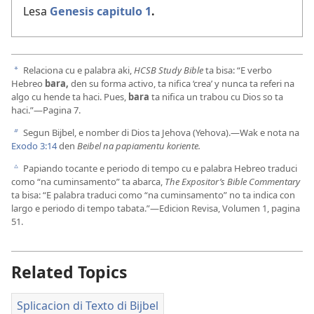
Lesa
Genesis capitulo 1
.
Relaciona cu e palabra aki,
HCSB Study Bible
ta bisa: “E verbo
a
Hebreo
bara,
den su forma activo, ta nifica ‘crea’ y nunca ta referi na
algo cu hende ta haci. Pues,
bara
ta nifica un trabou cu Dios so ta
haci.”—Pagina 7.
Segun Bijbel, e nomber di Dios ta Jehova (Yehova).—Wak e nota na
b
Exodo 3:14
den
Beibel na papiamentu koriente.
Papiando tocante e periodo di tempo cu e palabra Hebreo traduci
c
como “na cuminsamento” ta abarca,
The Expositor’s Bible Commentary
ta bisa: “E palabra traduci como “na cuminsamento” no ta indica con
largo e periodo di tempo tabata.”—Edicion Revisa, Volumen 1, pagina
51.
Related Topics
Splicacion di Texto di Bijbel