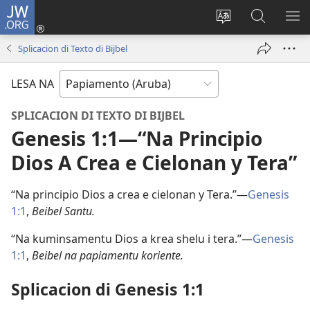
JW.ORG
Log
in
Cambia
Busca
MU
(opens
Idioma
Riba
ME
Splicacion di Texto di Bijbel
new
di
JW.ORG
window)
Site
LESA NA
SPLICACION DI TEXTO DI BIJBEL
Genesis 1:1​—“Na Principio
Dios A Crea e Cielonan y Tera”
“Na principio Dios a crea e cielonan y Tera.”—
Genesis
1:1
,
Beibel Santu.
“Na kuminsamentu Dios a krea shelu i tera.”—
Genesis
1:1
,
Beibel na papiamentu koriente.
Splicacion di Genesis 1:1