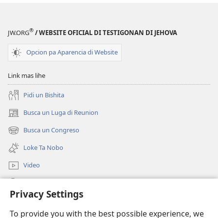
®
JW.ORG
/ WEBSITE OFICIAL DI TESTIGONAN DI JEHOVA
Opcion pa Aparencia di Website
Link mas lihe
Pidi un Bishita
Busca un Luga di Reunion
(opens
new
Busca un Congreso
(opens
window)
new
Loke Ta Nobo
window)
Video
Busca Riba JW.ORG
Privacy Settings
Donacion
(opens
To provide you with the best possible experience, we