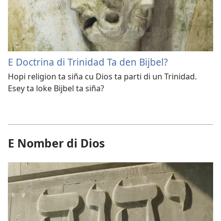
E Doctrina di Trinidad Ta den Bijbel?
Hopi religion ta siña cu Dios ta parti di un Trinidad.
Esey ta loke Bijbel ta siña?
E Nomber di Dios