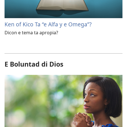
Ken of Kico Ta “e Alfa y e Omega”?
Dicon e tema ta apropia?
E Boluntad di Dios