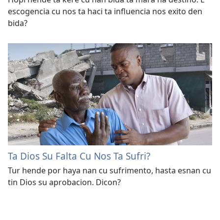
escogencia cu nos ta haci ta influencia nos exito den
bida?
Ta Dios Su Falta Cu Nos Ta Sufri?
Tur hende por haya nan cu sufrimento, hasta esnan cu
tin Dios su aprobacion. Dicon?