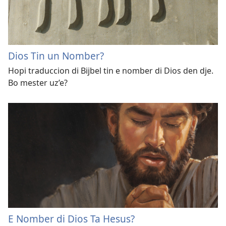
Dios Tin un Nomber?
Hopi traduccion di Bijbel tin e nomber di Dios den dje.
Bo mester uz’e?
E Nomber di Dios Ta Hesus?