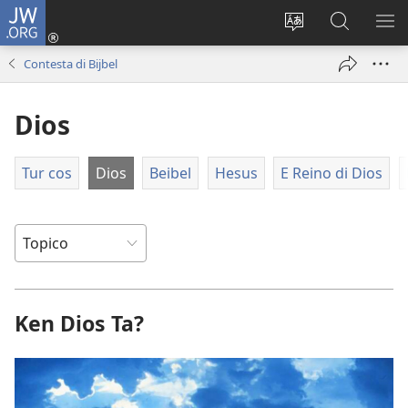
JW.ORG
Log
in
Cambia
Busca
MU
(opens
Idioma
Riba
ME
Contesta di Bijbel
new
di
JW.ORG
window)
Site
Dios
Tur cos
Dios
Beibel
Hesus
E Reino di Dios
Ken Dios Ta?