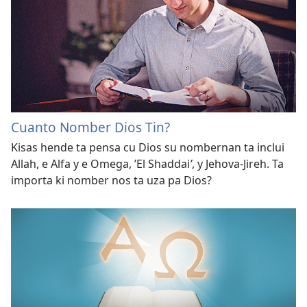
Cuanto Nomber Dios Tin?
Kisas hende ta pensa cu Dios su nombernan ta inclui
Allah, e Alfa y e Omega, ’El Shaddai
ʹ
, y Jehova-Jireh. Ta
importa ki nomber nos ta uza pa Dios?