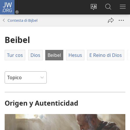
JW.ORG
Log
in
Cambia
Busca
MU
(opens
Idioma
Riba
ME
Contesta di Bijbel
new
di
JW.ORG
window)
Site
Beibel
Tur cos
Dios
Beibel
Hesus
E Reino di Dios
Origen y Autenticidad