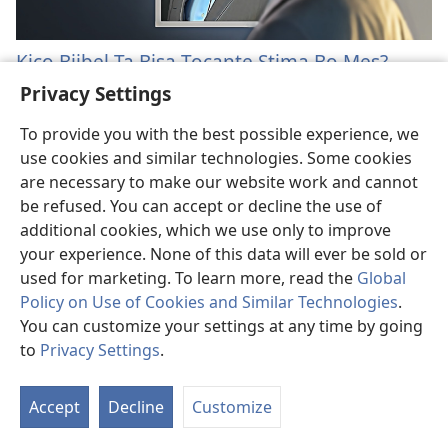
Kico Bijbel Ta Bisa Tocante Stima Bo Mes?
Hesus a bisa: “Stima bo prohimo mescos cu bo mes.”
Privacy Settings
Kico e tabata kiermen?
To provide you with the best possible experience, we
use cookies and similar technologies. Some cookies
are necessary to make our website work and cannot
be refused. You can accept or decline the use of
additional cookies, which we use only to improve
your experience. None of this data will ever be sold or
®
used for marketing. To learn more, read the
Global
JW.ORG
/ WEBSITE OFICIAL DI TESTIGONAN DI JEHOVA
Policy on Use of Cookies and Similar Technologies
.
Opcion pa Aparencia di Website
You can customize your settings at any time by going
to
Privacy Settings
.
Link mas lihe
Accept
Decline
Customize
Pidi un Bishita
Busca un Luga di Reunion