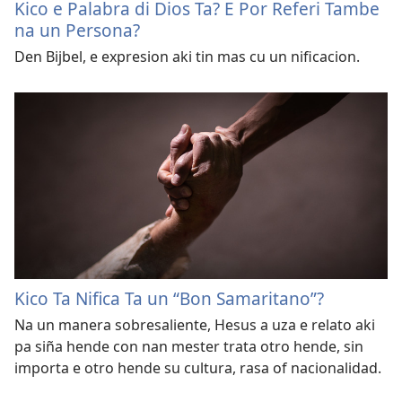
Kico e Palabra di Dios Ta? E Por Referi Tambe
na un Persona?
Den Bijbel, e expresion aki tin mas cu un nificacion.
Kico Ta Nifica Ta un “Bon Samaritano”?
Na un manera sobresaliente, Hesus a uza e relato aki
pa siña hende con nan mester trata otro hende, sin
importa e otro hende su cultura, rasa of nacionalidad.