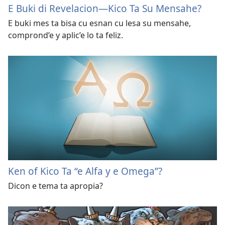
E Buki di Revelacion—Kico Ta Su Mensahe?
E buki mes ta bisa cu esnan cu lesa su mensahe,
comprond’e y aplic’e lo ta feliz.
Ken of Kico Ta “e Alfa y e Omega”?
Dicon e tema ta apropia?