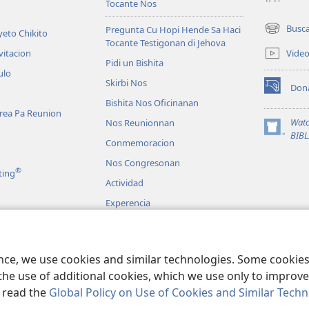
Tocante Nos
Busc
Pregunta Cu Hopi Hende Sa Haci
eto Chikito
(opens
Tocante Testigonan di Jehova
new
Vide
vitacion
window)
Pidi un Bishita
ulo
Skirbi Nos
Don
(opens
Bishita Nos Oficinanan
new
area Pa Reunion
window)
Watc
Nos Reunionnan
(opens
BIB
Conmemoracion
new
window)
Nos Congresonan
®
ting
Actividad
Experencia
Rond Mundo
dio
iblico Dramatisa
ence, we use cookies and similar technologies. Some cooki
the use of additional cookies, which we use only to improve 
, read the
Global Policy on Use of Cookies and Similar Tech