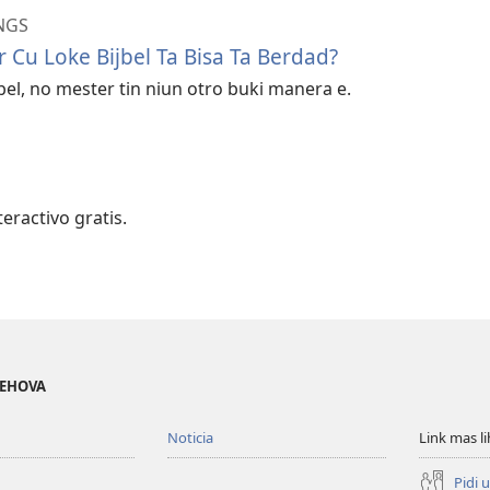
NGS
 Cu Loke Bijbel Ta Bisa Ta Berdad?
ijbel, no mester tin niun otro buki manera e.
teractivo gratis.
JEHOVA
Noticia
Link mas l
Pidi 