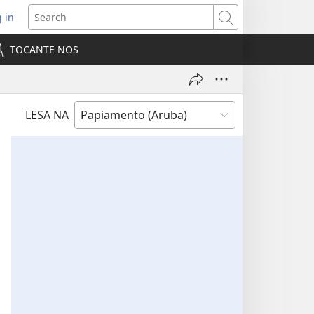
 in
pens
Search
ew
TOCANTE NOS
ndow)
LESA NA