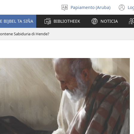
Papiamento (Aruba)
Log
Scoge
(o
idioma
n
E BIJBEL TA SIÑA
BIBLIOTHEEK
NOTICIA
wi
 Contene Sabiduria di Hende?