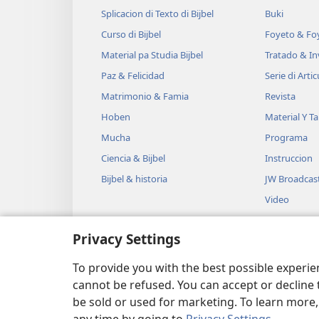
Splicacion di Texto di Bijbel
Buki
Curso di Bijbel
Foyeto & Foy
Material pa Studia Bijbel
Tratado & In
Paz & Felicidad
Serie di Artic
Matrimonio & Famia
Revista
Hoben
Material Y T
Mucha
Programa
Ciencia & Bijbel
Instruccion
Bijbel & historia
JW Broadcas
Video
Musica
Privacy Settings
Drama na Au
Lesamento B
To provide you with the best possible experi
cannot be refused. You can accept or decline 
be sold or used for marketing. To learn more