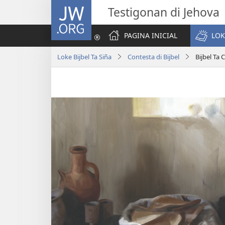
JW.ORG
Testigonan di Jehova
PAGINA INICIAL
LOK
Loke Bijbel Ta Siña
Contesta di Bijbel
Bijbel Ta