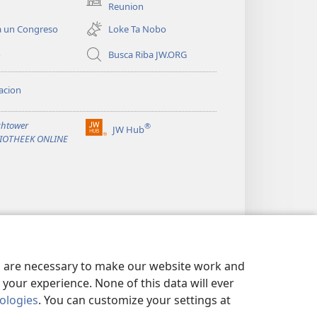
(opens
Reunion
new
a un Congreso
Loke Ta Nobo
window)
o
Busca Riba JW.ORG
acion
htower
®
JW Hub
(opens
LIOTHEEK ONLINE
new
window)
es are necessary to make our website work and
your experience. None of this data will ever
nologies
. You can customize your settings at