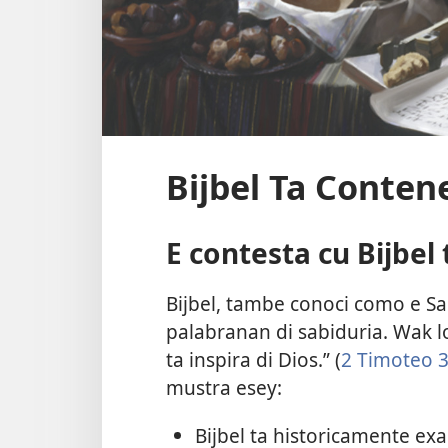
Bijbel Ta Conten
E contesta cu Bijbel
Bijbel, tambe conoci como e Sant
palabranan di sabiduria. Wak lo
ta inspira di Dios.” (
2 Timoteo 3
mustra esey:
Bijbel ta historicamente e